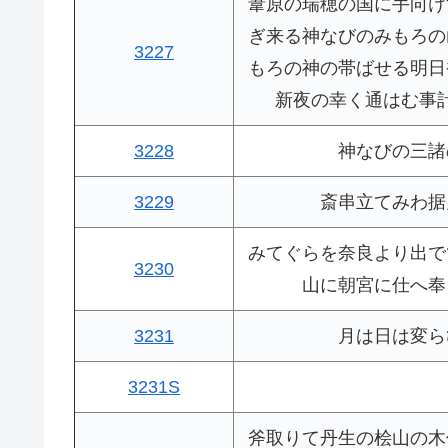
葦原の瑞穂の国に手向け
ぎ来る神なびのみもろの
3227
もろの神の帯ばせる明日
新夜の幸く通はむ事
3228
神なびの三諸
3229
斎串立てみわ据
みてぐらを奈良より出で
3230
山に朝宮に仕へ奉
3231
月は日は変ら
3231S
斧取りて丹生の桧山の木