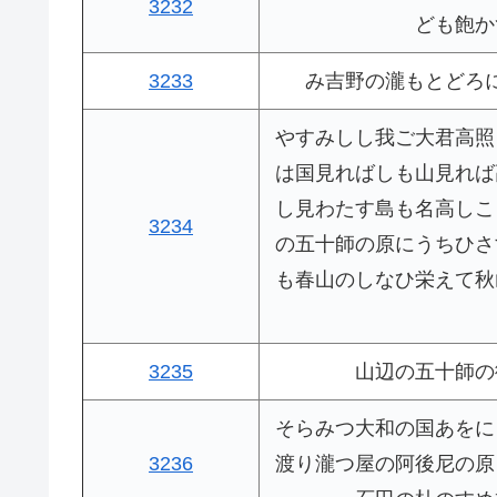
3232
ども飽か
3233
み吉野の瀧もとどろ
やすみしし我ご大君高照
は国見ればしも山見れば
し見わたす島も名高しこ
3234
の五十師の原にうちひさ
も春山のしなひ栄えて秋
3235
山辺の五十師の
そらみつ大和の国あをに
3236
渡り瀧つ屋の阿後尼の原