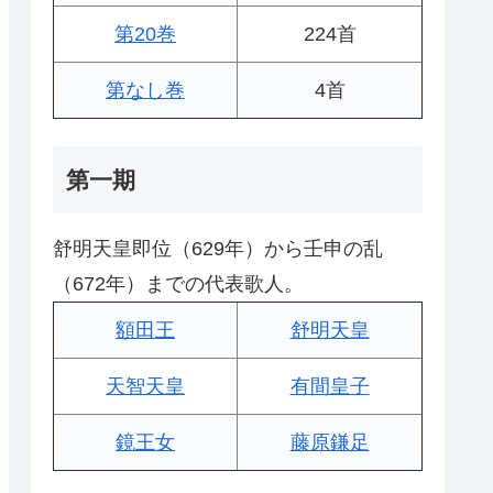
第20巻
224首
第なし巻
4首
第一期
舒明天皇即位（629年）から壬申の乱
（672年）までの代表歌人。
額田王
舒明天皇
天智天皇
有間皇子
鏡王女
藤原鎌足