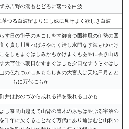
ずみ吉野の瀧もとどろに落つる白波
に落つる白波留まりにし妹に見せまく欲しき白波
らす日の御子のきこしをす御食つ国神風の伊勢の国
高く貴し川見ればさやけく清し水門なす海もゆたけ
こをしもまぐはしみかもかけまくもあやに畏き山辺
す大宮仕へ朝日なすまぐはしも夕日なすうらぐはし
山の色なつかしきももしきの大宮人は天地日月とと
もに万代にもが
御井はおのづから成れる錦を張れる山かも
よし奈良山越えて山背の管木の原ちはやぶる宇治の
を千年に欠くることなく万代にあり通はむと山科の