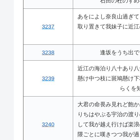
石田の杜のすめ
あをによし奈良山過ぎて
3237
取り置きて我妹子に近江
3238
逢坂をうち出で
近江の海泊り八十あり八
3239
懸け中つ枝に斑鳩懸け下
らくを
大君の命畏み見れど飽か
りちはやぶる宇治の渡り
3240
して我が越え行けば楽浪
隈ごとに嘆きつつ我が過