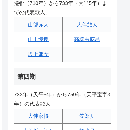
遷都（710年）から733年（天平5年）ま
での代表歌人。
山部赤人
大伴旅人
山上憶良
高橋虫麻呂
坂上郎女
–
第四期
733年（天平5年）から759年（天平宝字3
年）の代表歌人。
大伴家持
笠郎女