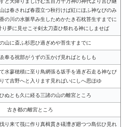
すと天降りましけむ五百万千万神の神代より言ひ継
山は春されば春霞立つ秋行けば紅にほふ神なびのみ
香の川の水脈早み生しためかたき石枕苔生すまでに
計り夢に見せこそ剣太刀斎ひ祭れる神にしませば
の山に斎ふ杉思ひ過ぎめや苔生すまでに
ゑ奉る祝部がうずの玉かげ見ればともしも
て水蓼穂積に至り鳥網張る坂手を過ぎ石走る神なび
りて吉野へと入ります見ればいにしへ思ほゆ
ひぬとも久に経る三諸の山の離宮ところ
古き都の離宮ところ
伐り来て筏に作り真楫貫き礒漕ぎ廻つつ島伝ひ見れ