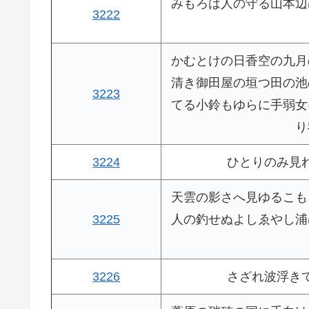
みもろは人の守る山本辺
3222
かむとけの日香空の九月
清き御田屋の垣つ田の池
3223
てる小鈴もゆらに手弱女
り
3224
ひとりのみ見
天雲の影さへ見ゆるこも
3225
人の釣せぬよしゑやし浦
3226
さざれ波浮き