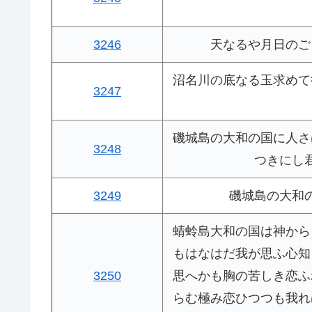
3246
天なるや月日のご
沼名川の底なる玉求めて
3247
磯城島の大和の国に人さ
3248
つきにし
3249
磯城島の大和
蜻蛉島大和の国は神から
もはなはだ我が思ふ心知
3250
思へかも胸の苦しき恋ふ
らむ極み恋ひつつも我れ