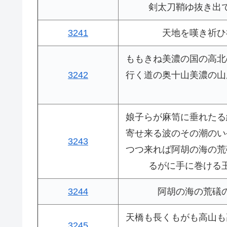
剣太刀鞘ゆ抜き出
3241
天地を嘆き祈ひ
ももきね美濃の国の高北
3242
行く道の奥十山美濃の山
娘子らが麻笥に垂れたる
寄せ来る波のその潮のい
3243
つつ来れば阿胡の海の荒
るがに手に巻ける
3244
阿胡の海の荒礒
天橋も長くもがも高山も
3245