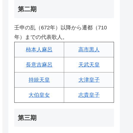
第二期
壬申の乱（672年）以降から遷都（710
年）までの代表歌人。
柿本人麻呂
高市黒人
長意吉麻呂
天武天皇
持統天皇
大津皇子
大伯皇女
志貴皇子
第三期