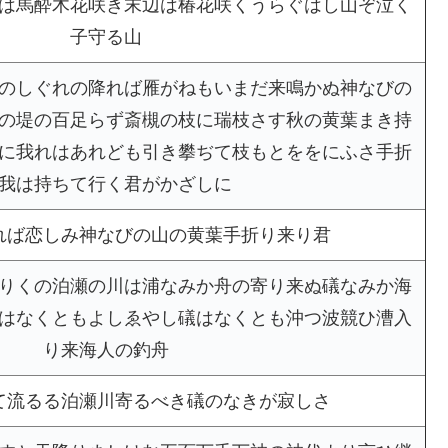
は馬酔木花咲き末辺は椿花咲くうらぐはし山ぞ泣く
子守る山
のしぐれの降れば雁がねもいまだ来鳴かぬ神なびの
の堤の百足らず斎槻の枝に瑞枝さす秋の黄葉まき持
に我れはあれども引き攀ぢて枝もとををにふさ手折
我は持ちて行く君がかざしに
れば恋しみ神なびの山の黄葉手折り来り君
りくの泊瀬の川は浦なみか舟の寄り来ぬ礒なみか海
はなくともよしゑやし礒はなくとも沖つ波競ひ漕入
り来海人の釣舟
て流るる泊瀬川寄るべき礒のなきが寂しさ