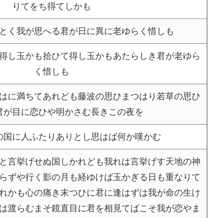
りてをち得てしかも
とく我が思へる君が日に異に老ゆらく惜しも
得し玉かも拾ひて得し玉かもあたらしき君が老ゆら
く惜しも
はに満ちてあれども藤波の思ひまつはり若草の思ひ
君が目に恋ひや明かさむ長きこの夜を
の国に人ふたりありとし思はば何か嘆かむ
と言挙げせぬ国しかれども我れは言挙げす天地の神
らずや行く影の月も経ゆけば玉かぎる日も重なりて
れかも心の痛き末つひに君に逢はずは我が命の生け
は渡らむまそ鏡直目に君を相見てばこそ我が恋やま