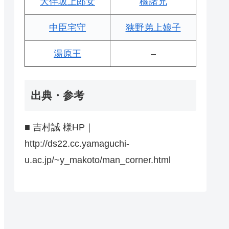
大伴坂上郎女
橘諸兄
中臣宅守
狭野弟上娘子
湯原王
–
出典・参考
■ 吉村誠 様HP｜
http://ds22.cc.yamaguchi-
u.ac.jp/~y_makoto/man_corner.html