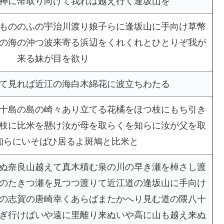
神に幣取り向けて我れは越え行く逢坂山を
もののふの宇治川渡り娘子らに逢坂山に手向け草幣
の海の沖つ波来寄る浜辺をくれくれとひとりぞ我が
来る妹が目を欲り
て見れば近江の海白木綿花に波立ちわたる
十島の島の崎々あり立てる花橘をほつ枝にもち引き
枝に比米を懸け汝が母を取らくを知らに汝が父を取
知らにいそばひ居るよ斑鳩と比米と
ぬ奈良山越えて真木積む泉の川の早き瀬を棹さし渡
のたきつ瀬を見つつ渡りて近江道の逢坂山に手向け
の志賀の唐崎幸くあらばまたかへり見む道の隈八十
ぎ行けばいや遠に里離り来ぬいや高に山も越え来ぬ