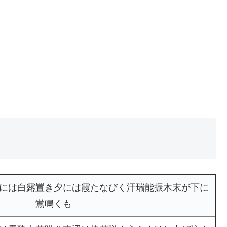
には白露置き夕には霞たなびく汗瑞能振木末が下に
鴬鳴くも