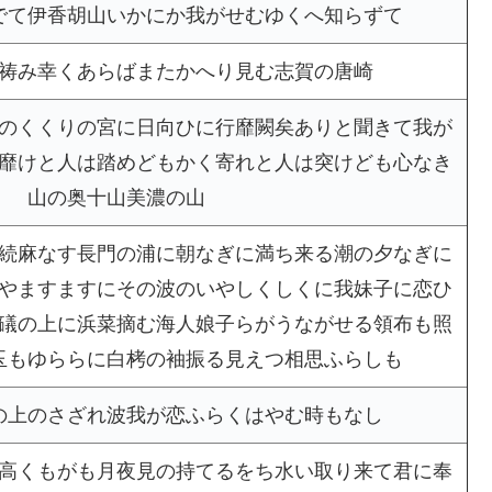
でて伊香胡山いかにか我がせむゆくへ知らずて
祷み幸くあらばまたかへり見む志賀の唐崎
のくくりの宮に日向ひに行靡闕矣ありと聞きて我が
靡けと人は踏めどもかく寄れと人は突けども心なき
山の奥十山美濃の山
続麻なす長門の浦に朝なぎに満ち来る潮の夕なぎに
やますますにその波のいやしくしくに我妹子に恋ひ
礒の上に浜菜摘む海人娘子らがうながせる領布も照
玉もゆららに白栲の袖振る見えつ相思ふらしも
の上のさざれ波我が恋ふらくはやむ時もなし
高くもがも月夜見の持てるをち水い取り来て君に奉