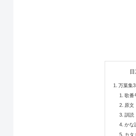
目
万葉集3
歌番
原文
訓読
かな
カタ