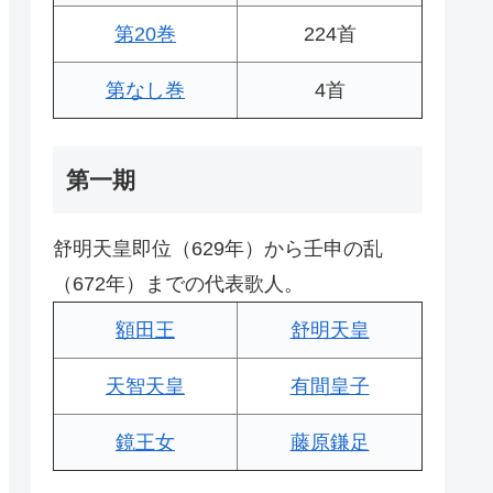
第20巻
224首
第なし巻
4首
第一期
舒明天皇即位（629年）から壬申の乱
（672年）までの代表歌人。
額田王
舒明天皇
天智天皇
有間皇子
鏡王女
藤原鎌足