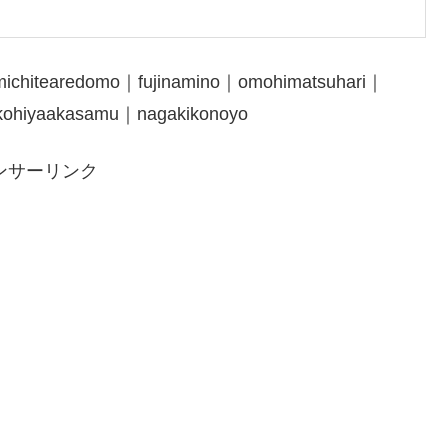
michitearedomo｜fujinamino｜omohimatsuhari｜
kohiyaakasamu｜nagakikonoyo
ンサーリンク