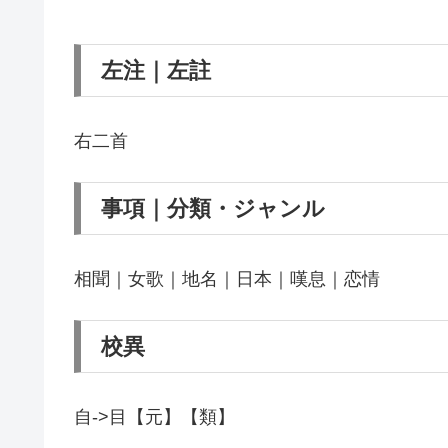
左注｜左註
右二首
事項｜分類・ジャンル
相聞｜女歌｜地名｜日本｜嘆息｜恋情
校異
自->目【元】【類】