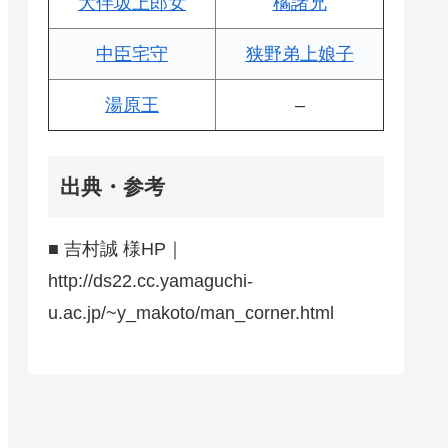
大伴坂上郎女
橘諸兄
中臣宅守
狭野弟上娘子
湯原王
–
出典・参考
■ 吉村誠 様HP｜
http://ds22.cc.yamaguchi-
u.ac.jp/~y_makoto/man_corner.html