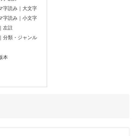
マ字読み｜大文字
マ字読み｜小文字
｜左註
｜分類・ジャンル
版本