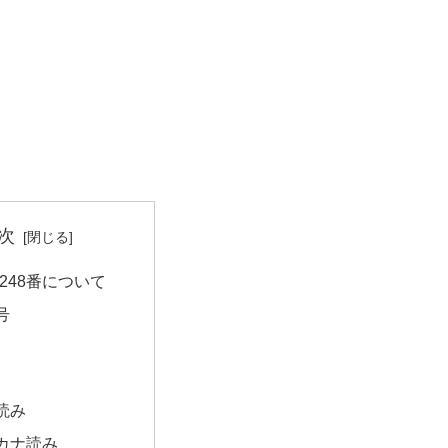
次
248番について
号
読み
カナ読み