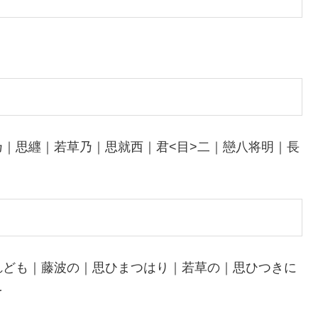
｜思纒｜若草乃｜思就西｜君<目>二｜戀八将明｜長
れども｜藤波の｜思ひまつはり｜若草の｜思ひつきに
を