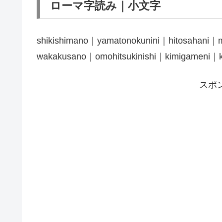
ローマ字読み｜小文字
shikishimano｜yamatonokunini｜hitosahani｜
wakakusano｜omohitsukinishi｜kimigameni｜
スポ