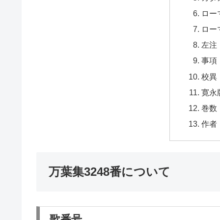
ロー
ロー
左注
事項
校異
寛永
巻数
作者
万葉集3248番について
歌番号