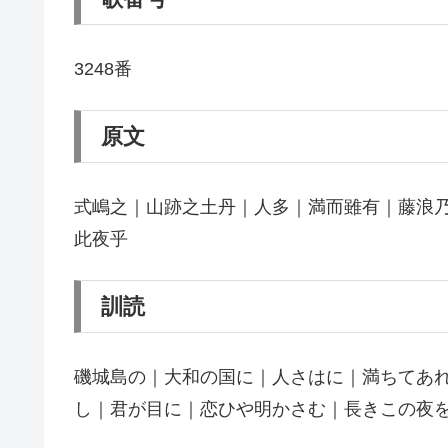
3248番
原文
式嶋之｜山跡之土丹｜人多｜満而雖有｜藤浪乃
此夜乎
訓読
磯城島の｜大和の国に｜人さはに｜満ちてあ
し｜君が目に｜恋ひや明かさむ｜長きこの夜