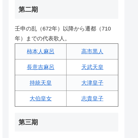
第二期
壬申の乱（672年）以降から遷都（710
年）までの代表歌人。
柿本人麻呂
高市黒人
長意吉麻呂
天武天皇
持統天皇
大津皇子
大伯皇女
志貴皇子
第三期