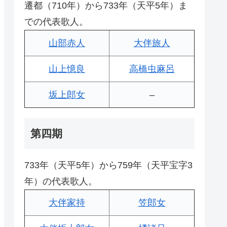
遷都（710年）から733年（天平5年）ま
での代表歌人。
山部赤人
大伴旅人
山上憶良
高橋虫麻呂
坂上郎女
–
第四期
733年（天平5年）から759年（天平宝字3
年）の代表歌人。
大伴家持
笠郎女