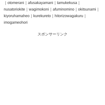
｜otomerani｜afusakayamani｜tamukekusa｜
nusatoriokite｜wagimokoni｜afuminomino｜okitsunami｜
kiyoruhamaheo｜kurekureto｜hitorizowagakuru｜
imogameohori
スポンサーリンク