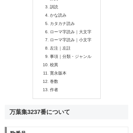
訓読
かな読み
カタカナ読み
ローマ字読み｜大文字
ローマ字読み｜小文字
左注｜左註
事項｜分類・ジャンル
校異
寛永版本
巻数
作者
万葉集3237番について