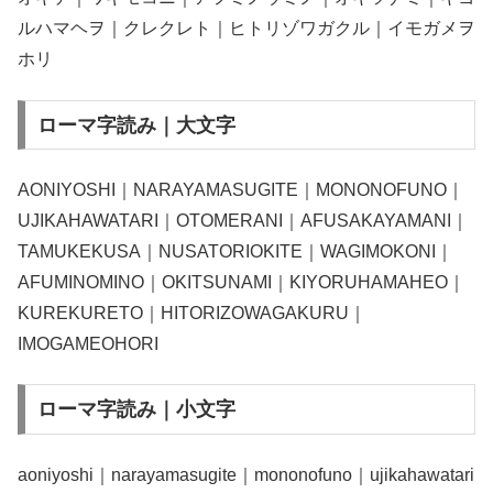
ルハマヘヲ｜クレクレト｜ヒトリゾワガクル｜イモガメヲ
ホリ
ローマ字読み｜大文字
AONIYOSHI｜NARAYAMASUGITE｜MONONOFUNO｜
UJIKAHAWATARI｜OTOMERANI｜AFUSAKAYAMANI｜
TAMUKEKUSA｜NUSATORIOKITE｜WAGIMOKONI｜
AFUMINOMINO｜OKITSUNAMI｜KIYORUHAMAHEO｜
KUREKURETO｜HITORIZOWAGAKURU｜
IMOGAMEOHORI
ローマ字読み｜小文字
aoniyoshi｜narayamasugite｜mononofuno｜ujikahawatari