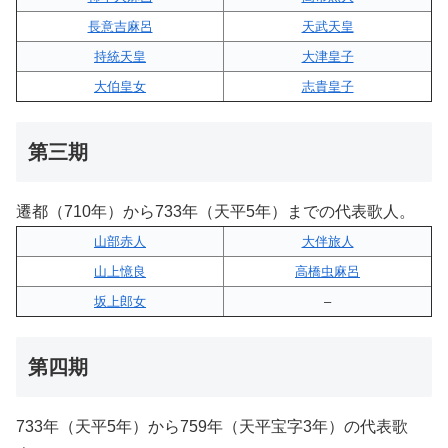
長意吉麻呂
天武天皇
持統天皇
大津皇子
大伯皇女
志貴皇子
第三期
遷都（710年）から733年（天平5年）までの代表歌人。
山部赤人
大伴旅人
山上憶良
高橋虫麻呂
坂上郎女
–
第四期
733年（天平5年）から759年（天平宝字3年）の代表歌