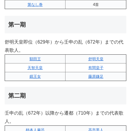
第なし巻
4首
第一期
舒明天皇即位（629年）から壬申の乱（672年）までの代
表歌人。
額田王
舒明天皇
天智天皇
有間皇子
鏡王女
藤原鎌足
第二期
壬申の乱（672年）以降から遷都（710年）までの代表歌
人。
柿本人麻呂
高市黒人