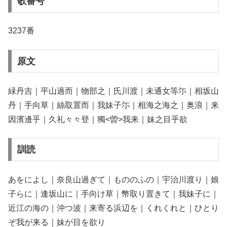
歌番号
3237番
原文
緑丹吉｜平山過而｜物部之｜氏川渡｜未通女等尓｜相坂山
丹｜手向草｜絲取置而｜我妹子尓｜相海之海之｜奥浪｜来
因濱邊乎｜久礼々々登｜獨<曽>我来｜妹之目乎欲
訓読
あをによし｜奈良山過ぎて｜もののふの｜宇治川渡り｜娘
子らに｜逢坂山に｜手向け草｜幣取り置きて｜我妹子に｜
近江の海の｜沖つ波｜来寄る浜辺を｜くれくれと｜ひとり
ぞ我が来る｜妹が目を欲り