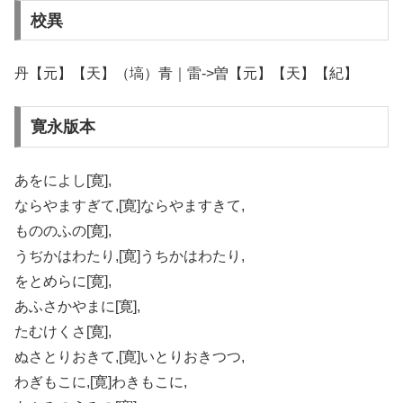
校異
丹【元】【天】（塙）青｜雷->曽【元】【天】【紀】
寛永版本
あをによし[寛],
ならやますぎて,[寛]ならやますきて,
もののふの[寛],
うぢかはわたり,[寛]うちかはわたり,
をとめらに[寛],
あふさかやまに[寛],
たむけくさ[寛],
ぬさとりおきて,[寛]いとりおきつつ,
わぎもこに,[寛]わきもこに,