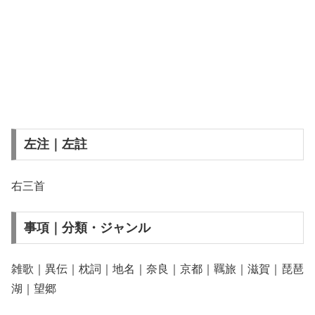
左注｜左註
右三首
事項｜分類・ジャンル
雑歌｜異伝｜枕詞｜地名｜奈良｜京都｜羈旅｜滋賀｜琵琶
湖｜望郷