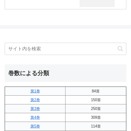
巻数による分類
第1巻
84首
第2巻
150首
第3巻
250首
第4巻
309首
第5巻
114首