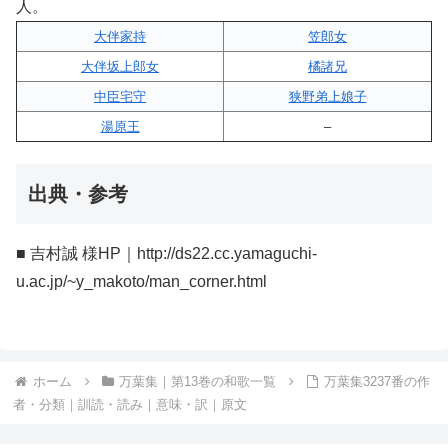
人。
大伴家持
笠郎女
大伴坂上郎女
橘諸兄
中臣宅守
狭野弟上娘子
湯原王
–
出典・参考
■ 吉村誠 様HP｜http://ds22.cc.yamaguchi-
u.ac.jp/~y_makoto/man_corner.html
ホーム
万葉集｜第13巻の和歌一覧
万葉集3237番の作
者・分類｜訓読・読み｜意味・訳｜原文