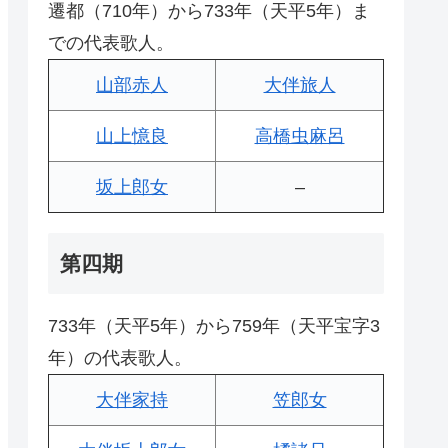
遷都（710年）から733年（天平5年）ま
での代表歌人。
山部赤人
大伴旅人
山上憶良
高橋虫麻呂
坂上郎女
–
第四期
733年（天平5年）から759年（天平宝字3
年）の代表歌人。
大伴家持
笠郎女