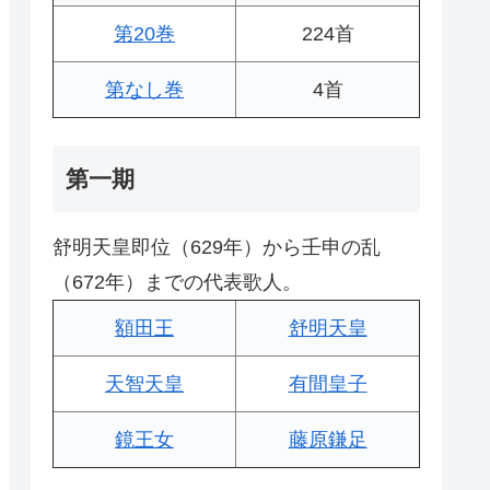
第20巻
224首
第なし巻
4首
第一期
舒明天皇即位（629年）から壬申の乱
（672年）までの代表歌人。
額田王
舒明天皇
天智天皇
有間皇子
鏡王女
藤原鎌足