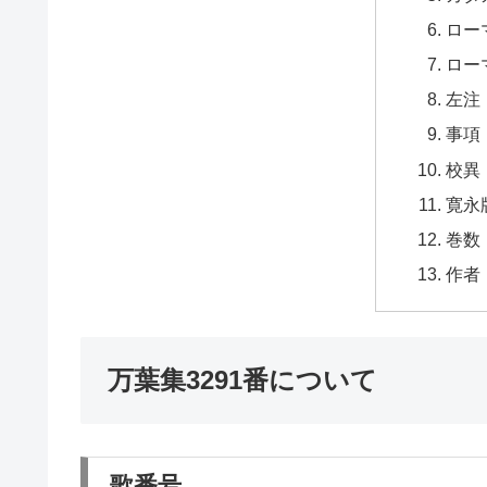
ロー
ロー
左注
事項
校異
寛永
巻数
作者
万葉集3291番について
歌番号