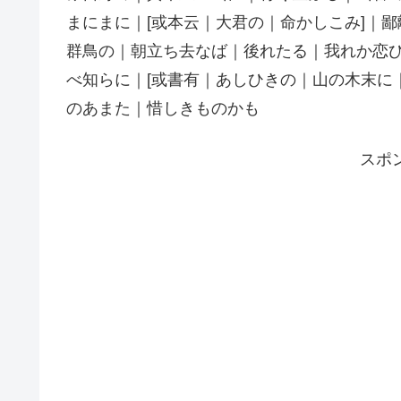
まにまに｜[或本云｜大君の｜命かしこみ]｜鄙
群鳥の｜朝立ち去なば｜後れたる｜我れか恋
べ知らに｜[或書有｜あしひきの｜山の木末に｜
のあまた｜惜しきものかも
スポ