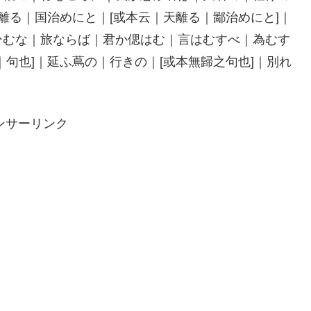
離る｜国治めにと｜[或本云｜天離る｜鄙治めにと]｜
ひむな｜旅ならば｜君か偲はむ｜言はむすべ｜為むす
句也]｜延ふ蔦の｜行きの｜[或本無歸之句也]｜別れ
ンサーリンク