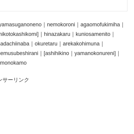
｜yamasuganoneno｜nemokoroni｜agaomofukimiha｜
kotokashikomi]｜hinazakaru｜kuniosamenito｜
sadachiinaba｜okuretaru｜arekakohimuna｜
emusubeshirani｜[ashihikino｜yamanokonureni]｜
kimonokamo
ンサーリンク