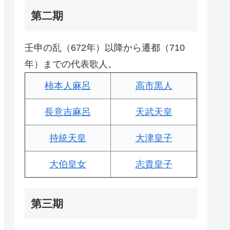
第二期
壬申の乱（672年）以降から遷都（710
年）までの代表歌人。
柿本人麻呂
高市黒人
長意吉麻呂
天武天皇
持統天皇
大津皇子
大伯皇女
志貴皇子
第三期