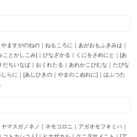
｜やますがのねの｜ねもころに｜あがおもふきみは｜
みことかしこみ]｜ひなざかる｜くにをさめにと｜[あ
さだちいなば｜おくれたる｜あれかこひむな｜たびな
しらに｜[あしひきの｜やまのこぬれに]｜はふつた
も
｜ヤマスガノネノ｜ネモコロニ｜アガオモフキミハ｜
ミコトカシコミ]｜ヒナザカル｜クニヲサメニト｜[ア