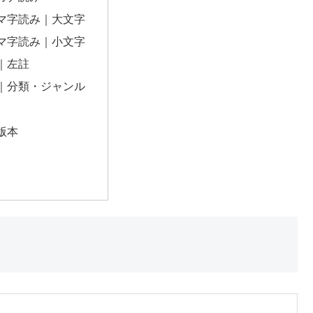
マ字読み｜大文字
マ字読み｜小文字
｜左註
｜分類・ジャンル
版本