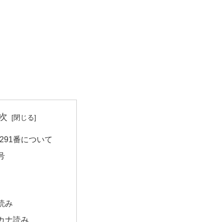
次
291番について
号
読み
カナ読み