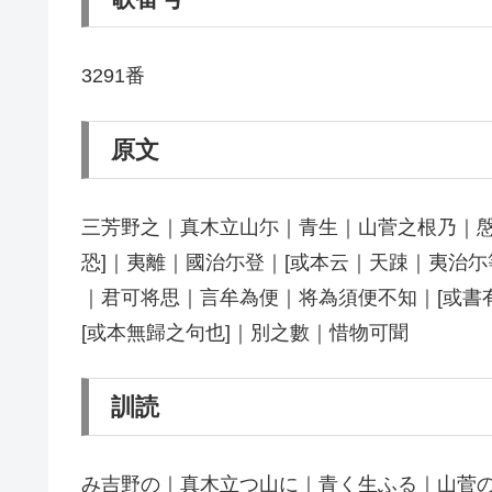
3291番
原文
三芳野之｜真木立山尓｜青生｜山菅之根乃｜慇
恐]｜夷離｜國治尓登｜[或本云｜天踈｜夷治
｜君可将思｜言牟為便｜将為須便不知｜[或書
[或本無歸之句也]｜別之數｜惜物可聞
訓読
み吉野の｜真木立つ山に｜青く生ふる｜山菅