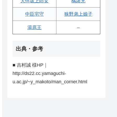
大伴坂上郎女
橘諸兄
中臣宅守
狭野弟上娘子
湯原王
–
出典・参考
■ 吉村誠 様HP｜
http://ds22.cc.yamaguchi-
u.ac.jp/~y_makoto/man_corner.html