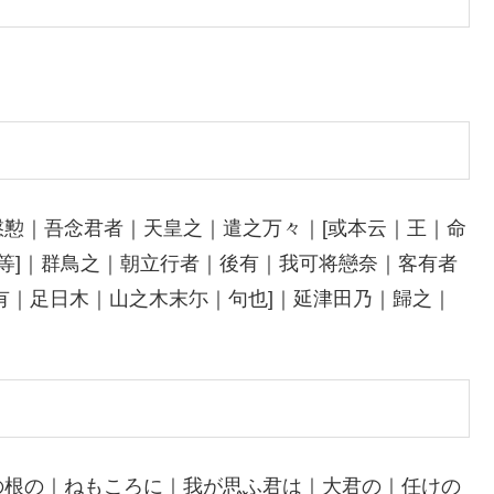
懃｜吾念君者｜天皇之｜遣之万々｜[或本云｜王｜命
尓等]｜群鳥之｜朝立行者｜後有｜我可将戀奈｜客有者
有｜足日木｜山之木末尓｜句也]｜延津田乃｜歸之｜
の根の｜ねもころに｜我が思ふ君は｜大君の｜任けの