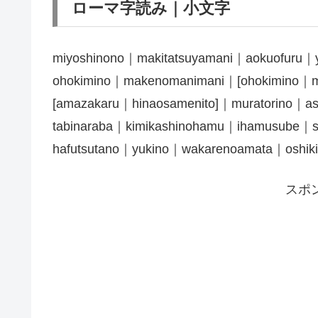
ローマ字読み｜小文字
miyoshinono｜makitatsuyamani｜aokuofuru
ohokimino｜makenomanimani｜[ohokimino｜mi
[amazakaru｜hinaosamenito]｜muratorino｜a
tabinaraba｜kimikashinohamu｜ihamusube｜s
hafutsutano｜yukino｜wakarenoamata｜oshi
スポ