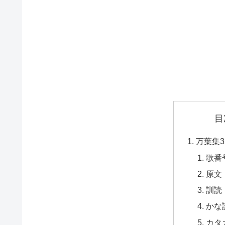
目
万葉集3
歌番
原文
訓読
かな
カタ