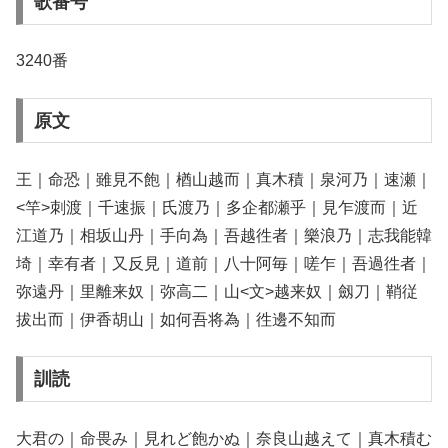
歌番号
3240番
原文
王｜命恐｜雖見不飽｜楢山越而｜真木積｜泉河乃｜速瀬｜
<竿>刺渡｜千速振｜氏渡乃｜多企都瀬乎｜見乍渡而｜近
江道乃｜相坂山丹｜手向為｜吾越徃者｜樂浪乃｜志我能韓
埼｜幸有者｜又反見｜道前｜八十阿毎｜嗟乍｜吾過徃者｜
弥遠丹｜里離来奴｜弥高二｜山<文>越来奴｜劔刀｜鞘従
拔出而｜伊香胡山｜如何吾将為｜徃邊不知而
訓読
大君の｜命畏み｜見れど飽かぬ｜奈良山越えて｜真木積む