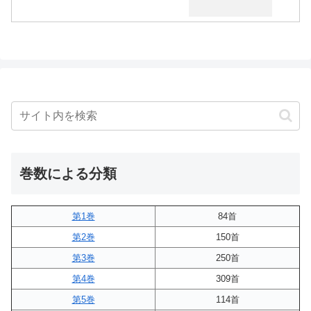
巻数による分類
第1巻
84首
第2巻
150首
第3巻
250首
第4巻
309首
第5巻
114首