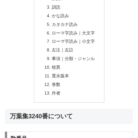
訓読
かな読み
カタカナ読み
ローマ字読み｜大文字
ローマ字読み｜小文字
左注｜左註
事項｜分類・ジャンル
校異
寛永版本
巻数
作者
万葉集3240番について