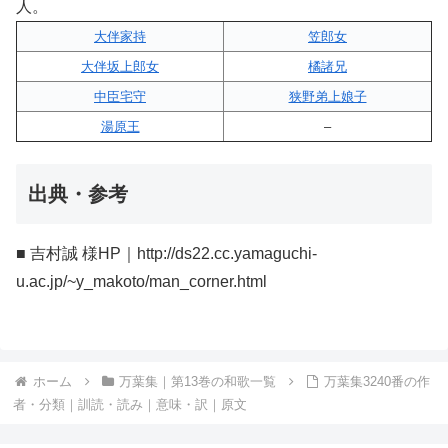
人。
大伴家持
笠郎女
大伴坂上郎女
橘諸兄
中臣宅守
狭野弟上娘子
湯原王
–
出典・参考
■ 吉村誠 様HP｜http://ds22.cc.yamaguchi-
u.ac.jp/~y_makoto/man_corner.html
ホーム
万葉集｜第13巻の和歌一覧
万葉集3240番の作
者・分類｜訓読・読み｜意味・訳｜原文