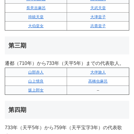
長意吉麻呂
天武天皇
持統天皇
大津皇子
大伯皇女
志貴皇子
第三期
遷都（710年）から733年（天平5年）までの代表歌人。
山部赤人
大伴旅人
山上憶良
高橋虫麻呂
坂上郎女
–
第四期
733年（天平5年）から759年（天平宝字3年）の代表歌