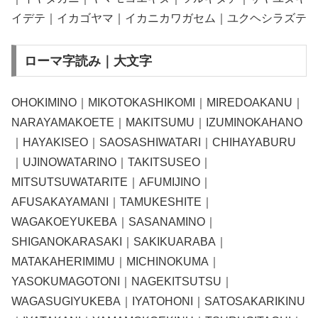
イデテ｜イカゴヤマ｜イカニカワガセム｜ユクヘシラズテ
ローマ字読み｜大文字
OHOKIMINO｜MIKOTOKASHIKOMI｜MIREDOAKANU｜
NARAYAMAKOETE｜MAKITSUMU｜IZUMINOKAHANO
｜HAYAKISEO｜SAOSASHIWATARI｜CHIHAYABURU
｜UJINOWATARINO｜TAKITSUSEO｜
MITSUTSUWATARITE｜AFUMIJINO｜
AFUSAKAYAMANI｜TAMUKESHITE｜
WAGAKOEYUKEBA｜SASANAMINO｜
SHIGANOKARASAKI｜SAKIKUARABA｜
MATAKAHERIMIMU｜MICHINOKUMA｜
YASOKUMAGOTONI｜NAGEKITSUTSU｜
WAGASUGIYUKEBA｜IYATOHONI｜SATOSAKARIKINU