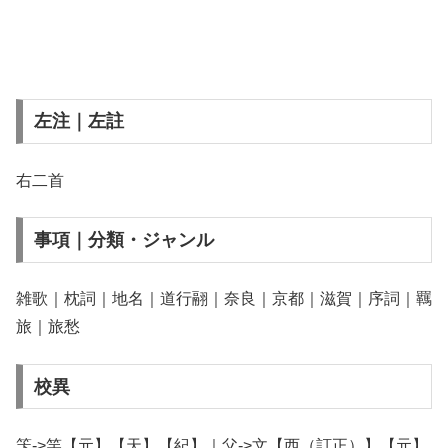
左注｜左註
右二首
事項｜分類・ジャンル
雑歌｜枕詞｜地名｜道行翮｜奈良｜京都｜滋賀｜序詞｜羈
旅｜旅愁
校異
笇->竿【元】【天】【紀】｜父->文【西（訂正）】【元】