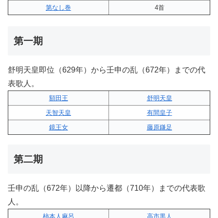
第なし巻
4首
第一期
舒明天皇即位（629年）から壬申の乱（672年）までの代
表歌人。
額田王
舒明天皇
天智天皇
有間皇子
鏡王女
藤原鎌足
第二期
壬申の乱（672年）以降から遷都（710年）までの代表歌
人。
柿本人麻呂
高市黒人