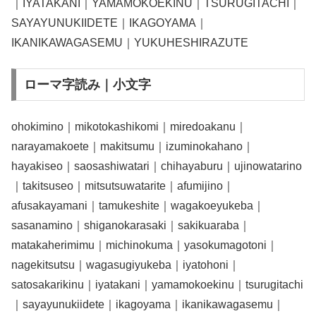
｜IYATAKANI｜YAMAMOKOEKINU｜TSURUGITACHI｜
SAYAYUNUKIIDETE｜IKAGOYAMA｜
IKANIKAWAGASEMU｜YUKUHESHIRAZUTE
ローマ字読み｜小文字
ohokimino｜mikotokashikomi｜miredoakanu｜
narayamakoete｜makitsumu｜izuminokahano｜
hayakiseo｜saosashiwatari｜chihayaburu｜ujinowatarino
｜takitsuseo｜mitsutsuwatarite｜afumijino｜
afusakayamani｜tamukeshite｜wagakoeyukeba｜
sasanamino｜shiganokarasaki｜sakikuaraba｜
matakaherimimu｜michinokuma｜yasokumagotoni｜
nagekitsutsu｜wagasugiyukeba｜iyatohoni｜
satosakarikinu｜iyatakani｜yamamokoekinu｜tsurugitachi
｜sayayunukiidete｜ikagoyama｜ikanikawagasemu｜