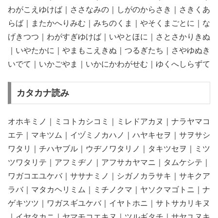
わがこえゆけば｜ささなみの｜しがのからさき｜さきくあ
らば｜またかへりみむ｜みちのくま｜やそくまごとに｜な
げきつつ｜わがすぎゆけば｜いやとほに｜さとさかりきぬ
｜いやたかに｜やまもこえきぬ｜つるぎたち｜さやゆぬき
いでて｜いかごやま｜いかにかわがせむ｜ゆくへしらずて
カタカナ読み
オホキミノ｜ミコトカシコミ｜ミレドアカヌ｜ナラヤマコ
エテ｜マキツム｜イヅミノカハノ｜ハヤキセヲ｜サヲサシ
ワタリ｜チハヤブル｜ウヂノワタリノ｜タキツセヲ｜ミツ
ツワタリテ｜アフミヂノ｜アフサカヤマニ｜タムケシテ｜
ワガコエユケバ｜ササナミノ｜シガノカラサキ｜サキクア
ラバ｜マタカヘリミム｜ミチノクマ｜ヤソクマゴトニ｜ナ
ゲキツツ｜ワガスギユケバ｜イヤトホニ｜サトサカリキヌ
｜イヤタカニ｜ヤマモコエキヌ｜ツルギタチ｜サヤユヌキ