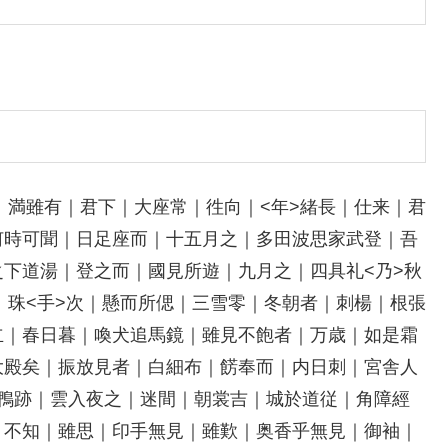
｜満雖有｜君下｜大座常｜徃向｜<年>緒長｜仕来｜君
何時可聞｜日足座而｜十五月之｜多田波思家武登｜吾
下道湯｜登之而｜國見所遊｜九月之｜四具礼<乃>秋
｜珠<手>次｜懸而所偲｜三雪零｜冬朝者｜刺楊｜根張
立｜春日暮｜喚犬追馬鏡｜雖見不飽者｜万歳｜如是霜
大殿矣｜振放見者｜白細布｜餝奉而｜内日刺｜宮舎人
前鴨跡｜雲入夜之｜迷間｜朝裳吉｜城於道従｜角障經
Ｓ不知｜雖思｜印手無見｜雖歎｜奥香乎無見｜御袖｜