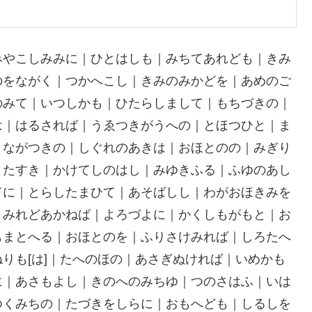
みやこしみみに｜ひとはしも｜みちてあれども｜きみ
のをながく｜つかへこし｜きみのみかどを｜あめのご
のみて｜いつしかも｜ひたらしまして｜もちづきの｜
は｜はるされば｜うゑつきがうへの｜とほつひと｜ま
｜ながつきの｜しぐれのあきは｜おほとのの｜みぎり
またすき｜かけてしのはし｜みゆきふる｜ふゆのあし
てに｜とらしたまひて｜あそばしし｜わがおほきみを
｜みれどあかねば｜よろづよに｜かくしもがもと｜お
もまとへる｜おほとのを｜ふりさけみれば｜しろたへ
りも[は]｜たへのほの｜あさぎぬければ｜いめかも
に｜あさもよし｜きのへのみちゆ｜つのさはふ｜いは
ゆくみちの｜たづきをしらに｜おもへども｜しるしを