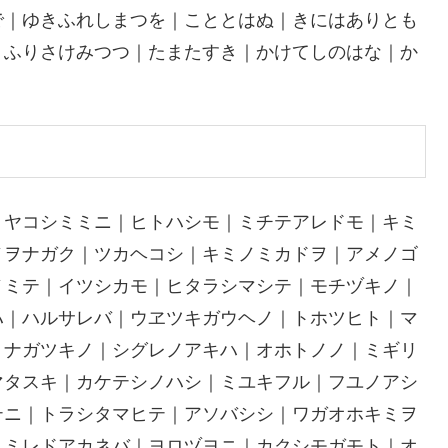
で｜ゆきふれしまつを｜こととはぬ｜きにはありとも
｜ふりさけみつつ｜たまたすき｜かけてしのはな｜か
ミヤコシミミニ｜ヒトハシモ｜ミチテアレドモ｜キミ
ノヲナガク｜ツカヘコシ｜キミノミカドヲ｜アメノゴ
ノミテ｜イツシカモ｜ヒタラシマシテ｜モチヅキノ｜
ハ｜ハルサレバ｜ウヱツキガウヘノ｜トホツヒト｜マ
｜ナガツキノ｜シグレノアキハ｜オホトノノ｜ミギリ
マタスキ｜カケテシノハシ｜ミユキフル｜フユノアシ
テニ｜トラシタマヒテ｜アソバシシ｜ワガオホキミヲ
｜ミレドアカネバ｜ヨロヅヨニ｜カクシモガモト｜オ