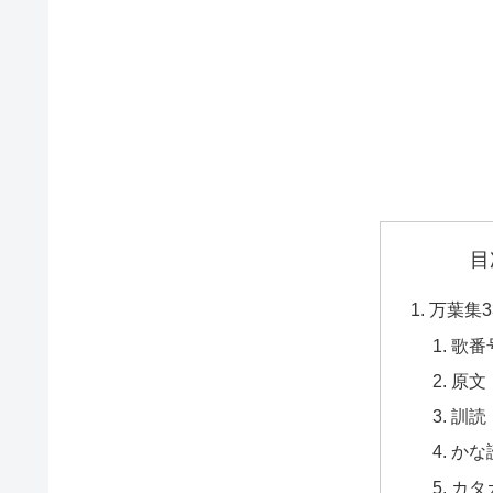
目
万葉集3
歌番
原文
訓読
かな
カタ