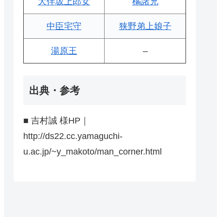
大伴坂上郎女
橘諸兄
中臣宅守
狭野弟上娘子
湯原王
–
出典・参考
■ 吉村誠 様HP｜
http://ds22.cc.yamaguchi-
u.ac.jp/~y_makoto/man_corner.html