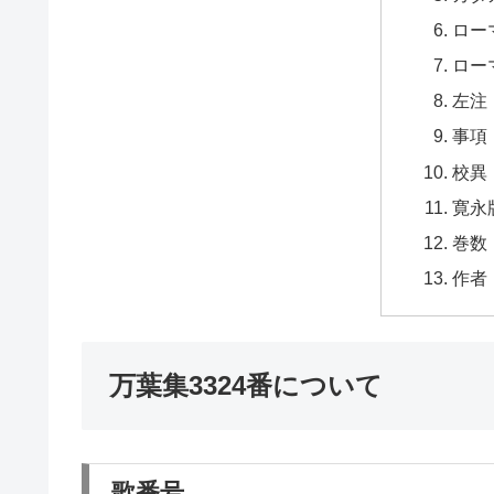
ロー
ロー
左注
事項
校異
寛永
巻数
作者
万葉集3324番について
歌番号