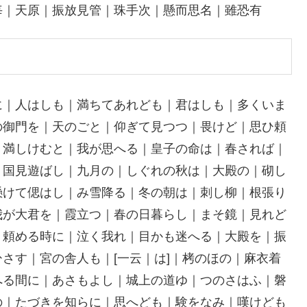
毎｜天原｜振放見管｜珠手次｜懸而思名｜雖恐有
に｜人はしも｜満ちてあれども｜君はしも｜多くいま
の御門を｜天のごと｜仰ぎて見つつ｜畏けど｜思ひ頼
｜満しけむと｜我が思へる｜皇子の命は｜春されば｜
｜国見遊ばし｜九月の｜しぐれの秋は｜大殿の｜砌し
懸けて偲はし｜み雪降る｜冬の朝は｜刺し柳｜根張り
我が大君を｜霞立つ｜春の日暮らし｜まそ鏡｜見れど
｜頼める時に｜泣く我れ｜目かも迷へる｜大殿を｜振
さす｜宮の舎人も｜[一云｜は]｜栲のほの｜麻衣着
へる間に｜あさもよし｜城上の道ゆ｜つのさはふ｜磐
の｜たづきを知らに｜思へども｜験をなみ｜嘆けども