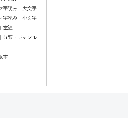
マ字読み｜大文字
マ字読み｜小文字
｜左註
｜分類・ジャンル
版本