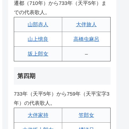
遷都（710年）から733年（天平5年）ま
での代表歌人。
山部赤人
大伴旅人
山上憶良
高橋虫麻呂
坂上郎女
–
第四期
733年（天平5年）から759年（天平宝字3
年）の代表歌人。
大伴家持
笠郎女