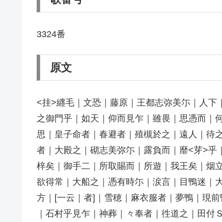
3324番
原文
<挂>纒毛｜文恐｜藤原｜王都志弥美尓｜人下
之御門乎｜如天｜仰而見乍｜雖畏｜思憑而｜
思｜皇子命者｜春避者｜殖槻於之｜遠人｜待之
者｜大殿之｜砌志美弥尓｜露負而｜靡<芽>乎
梓矣｜御手二｜所取賜而｜所遊｜我王矣｜烟
欲得常｜大船之｜憑有時尓｜涙言｜目鴨迷｜
方｜[一云｜者]｜雪穂｜麻衣服者｜夢鴨｜現
｜石村乎見乍｜神葬｜々奉者｜徃道之｜田付