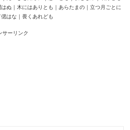
問はぬ｜木にはありとも｜あらたまの｜立つ月ごとに
て偲はな｜畏くあれども
ンサーリンク