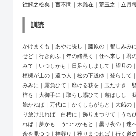
徃觸之松矣｜言不問｜木雖在｜荒玉之｜立月
訓読
かけまくも｜あやに畏し｜藤原の｜都しみみ
せど｜行き向ふ｜年の緒長く｜仕へ来し｜君
みて｜いつしかも｜日足らしまして｜望月の
植槻が上の｜遠つ人｜松の下道ゆ｜登らして
みみに｜露負ひて｜靡ける萩を｜玉たすき｜
梓を｜大御手に｜取らし賜ひて｜遊ばしし｜
飽かねば｜万代に｜かくしもがもと｜大船の
り放け見れば｜白栲に｜飾りまつりて｜うちひ
れば｜夢かも｜うつつかもと｜曇り夜の｜迷
余を見つつ｜神葬り｜葬りまつれば｜行く道