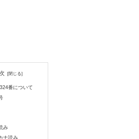
次
324番について
号
読み
カナ読み