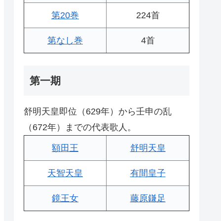
第20巻
224首
第なし巻
4首
第一期
舒明天皇即位（629年）から壬申の乱
（672年）までの代表歌人。
額田王
舒明天皇
天智天皇
有間皇子
鏡王女
藤原鎌足