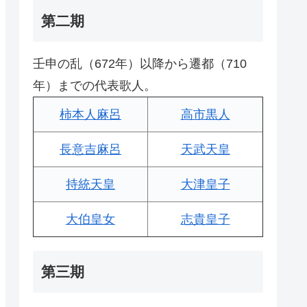
第二期
壬申の乱（672年）以降から遷都（710
年）までの代表歌人。
柿本人麻呂
高市黒人
長意吉麻呂
天武天皇
持統天皇
大津皇子
大伯皇女
志貴皇子
第三期