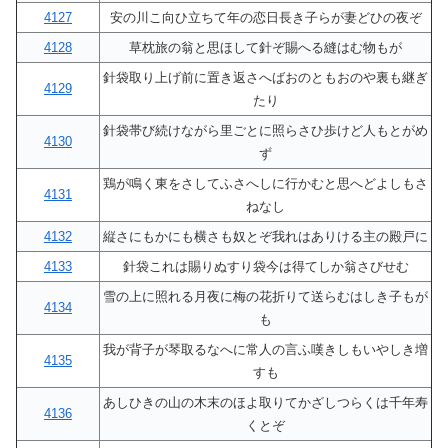
4127
安の川こ向ひ立ちて年の恋日長き子らが妻どひの夜ぞ
4128
草枕旅の翁と思ほして針ぞ賜へる縫はむ物もが
針袋取り上げ前に置き返さへばおのともおのや裏も継ぎ
4129
たり
針袋帯び続けながら里ごとに照らさひ歩けど人もとがめ
4130
ず
鶏が鳴く東をさしてふさへしに行かむと思へどよしもさ
4131
ねなし
4132
縦さにもかにも横さも奴とぞ我れはありける主の殿戸に
4133
針袋これは賜りぬすり袋今は得てしか翁さびせむ
雪の上に照れる月夜に梅の花折りて送らむはしき子もが
4134
も
我が背子が琴取るなへに常人の言ふ嘆きしもいやしき増
4135
すも
あしひきの山の木末のほよ取りてかざしつらくは千年寿
4136
くとぞ