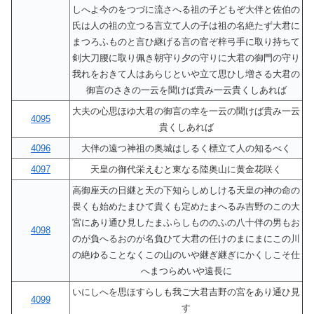
しへよ今のをつづに流さへる祖の子どもぞ大伴と佐伯の
氏は人の祖の立つる言立て人の子は祖の名絶たず大君に
まつろふものと言ひ継げる言の官ぞ梓弓手に取り持ちて
剣大刀腰に取り佩き朝守り夕の守りに大君の御門の守り
我れをおきて人はあらじといや立て思ひし増さる大君の
御言のさきの一云を聞けば貴み一云貴くしあれば
大夫の心思ほゆ大君の御言の幸を一云の聞けば貴み一云
4095
貴くしあれば
4096
大伴の遠つ神祖の奥城はしるく標立て人の知るべく
4097
天皇の御代栄えむと東なる陸奥山に黄金花咲く
高御座天の日継と天の下知らしめしける天皇の神の命の
畏くも始めたまひて貴くも定めたまへるみ吉野のこの大
宮にあり通ひ見したまふらしもののふの八十伴の男もお
4098
のが負へるおのが名負ひて大君の任けのまにまにこの川
の絶ゆることなくこの山のいや継ぎ継ぎにかくしこそ仕
へまつらめいや遠長に
いにしへを思ほすらしも我ご大君吉野の宮をあり通ひ見
4099
す