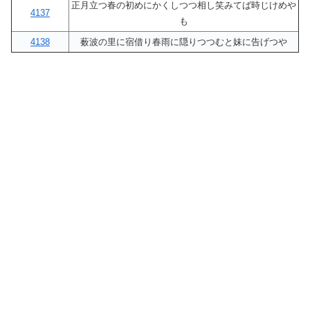
正月立つ春の初めにかくしつつ相し笑みてば時じけめや
4137
も
4138
薮波の里に宿借り春雨に隠りつつむと妹に告げつや