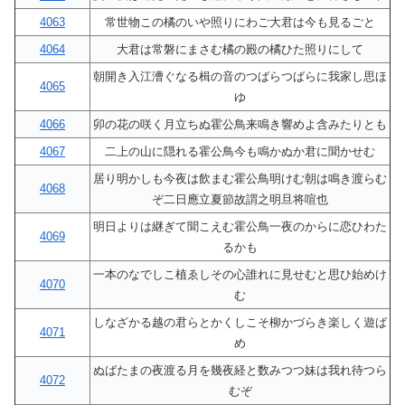
4063
常世物この橘のいや照りにわご大君は今も見るごと
4064
大君は常磐にまさむ橘の殿の橘ひた照りにして
朝開き入江漕ぐなる楫の音のつばらつばらに我家し思ほ
4065
ゆ
4066
卯の花の咲く月立ちぬ霍公鳥来鳴き響めよ含みたりとも
4067
二上の山に隠れる霍公鳥今も鳴かぬか君に聞かせむ
居り明かしも今夜は飲まむ霍公鳥明けむ朝は鳴き渡らむ
4068
ぞ二日應立夏節故謂之明旦将喧也
明日よりは継ぎて聞こえむ霍公鳥一夜のからに恋ひわた
4069
るかも
一本のなでしこ植ゑしその心誰れに見せむと思ひ始めけ
4070
む
しなざかる越の君らとかくしこそ柳かづらき楽しく遊ば
4071
め
ぬばたまの夜渡る月を幾夜経と数みつつ妹は我れ待つら
4072
むぞ