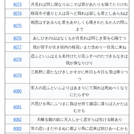
4073
月見れば同じ国なり山こそば君があたりを隔てたりけれ
4074
桜花今ぞ盛りと人は言へど我れは寂しも君としあらねば
相思はずあるらむ君をあやしくも嘆きわたるか人の問ふ
4075
まで
4076
あしひきの山はなくもが月見れば同じき里を心隔てつ
4077
我が背子が古き垣内の桜花いまだ含めり一目見に来ね
恋ふといふはえも名付けたり言ふすべのたづきもなきは
4078
我が身なりけり
三島野に霞たなびきしかすがに昨日も今日も雪は降りつ
4079
つ
常人の恋ふといふよりはあまりにて我れは死ぬべくなり
4080
にたらずや
片思ひを馬にふつまに負ほせ持て越辺に遣らば人かたは
4081
むかも
4082
天離る鄙の奴に天人しかく恋すらば生ける験あり
4083
常の恋いまだやまぬに都より馬に恋来ば担ひあへむかも