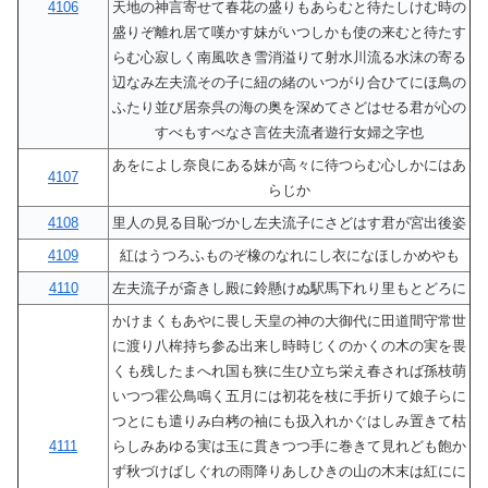
4106
天地の神言寄せて春花の盛りもあらむと待たしけむ時の
盛りぞ離れ居て嘆かす妹がいつしかも使の来むと待たす
らむ心寂しく南風吹き雪消溢りて射水川流る水沫の寄る
辺なみ左夫流その子に紐の緒のいつがり合ひてにほ鳥の
ふたり並び居奈呉の海の奥を深めてさどはせる君が心の
すべもすべなさ言佐夫流者遊行女婦之字也
あをによし奈良にある妹が高々に待つらむ心しかにはあ
4107
らじか
4108
里人の見る目恥づかし左夫流子にさどはす君が宮出後姿
4109
紅はうつろふものぞ橡のなれにし衣になほしかめやも
4110
左夫流子が斎きし殿に鈴懸けぬ駅馬下れり里もとどろに
かけまくもあやに畏し天皇の神の大御代に田道間守常世
に渡り八桙持ち参ゐ出来し時時じくのかくの木の実を畏
くも残したまへれ国も狭に生ひ立ち栄え春されば孫枝萌
いつつ霍公鳥鳴く五月には初花を枝に手折りて娘子らに
つとにも遣りみ白栲の袖にも扱入れかぐはしみ置きて枯
4111
らしみあゆる実は玉に貫きつつ手に巻きて見れども飽か
ず秋づけばしぐれの雨降りあしひきの山の木末は紅にに