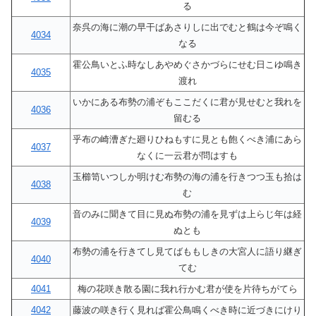
る
奈呉の海に潮の早干ばあさりしに出でむと鶴は今ぞ鳴く
4034
なる
霍公鳥いとふ時なしあやめぐさかづらにせむ日こゆ鳴き
4035
渡れ
いかにある布勢の浦ぞもここだくに君が見せむと我れを
4036
留むる
乎布の崎漕ぎた廻りひねもすに見とも飽くべき浦にあら
4037
なくに一云君が問はすも
玉櫛笥いつしか明けむ布勢の海の浦を行きつつ玉も拾は
4038
む
音のみに聞きて目に見ぬ布勢の浦を見ずは上らじ年は経
4039
ぬとも
布勢の浦を行きてし見てばももしきの大宮人に語り継ぎ
4040
てむ
4041
梅の花咲き散る園に我れ行かむ君が使を片待ちがてら
4042
藤波の咲き行く見れば霍公鳥鳴くべき時に近づきにけり