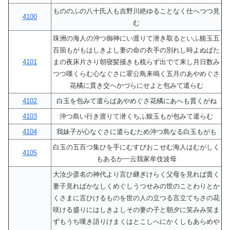
もののふの八十氏人も吉野川絶ゆることなく仕へつつ見
4100
む
珠洲の海人の沖つ御神にい渡りて潜き取るといふ鰒玉五
百箇もがもはしきよし妻の命の衣手の別れし時よぬばた
4101
まの夜床片さり朝寝髪掻きも梳らず出でて来し月日数み
つつ嘆くらむ心なぐさに霍公鳥来鳴く五月のあやめぐさ
花橘に貫き交へかづらにせよと包みて遣らむ
4102
白玉を包みて遣らばあやめぐさ花橘にあへも貫くがね
4103
沖つ島い行き渡りて潜くちふ鰒玉もが包みて遣らむ
4104
我妹子が心なぐさに遣らむため沖つ島なる白玉もがも
白玉の五百つ集ひを手にむすびおこせむ海人はむがしく
4105
もあるか一云我家牟伎波母
大汝少彦名の神代より言ひ継ぎけらく父母を見れば貴く
妻子見ればかなしくめぐしうつせみの世のことわりとか
くさまに言ひけるものを世の人の立つる言立てちさの花
咲ける盛りにはしきよしその妻の子と朝夕に笑みみ笑ま
ずもうち嘆き語りけまくはとこしへにかくしもあらめや