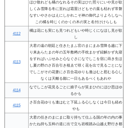
ほひ散れども橘のなれるその実はひた照りにいや見が欲
しくみ雪降る冬に至れば霜置けどもその葉も枯れず常磐
なすいやさかはえにしかれこそ神の御代よりよろしなへ
この橘を時じくのかくの木の実と名付けけらしも
橘は花にも実にも見つれどもいや時じくになほし見が欲
4112
し
大君の遠の朝廷と任きたまふ官のまにまみ雪降る越に下
り来あらたまの年の五年敷栲の手枕まかず紐解かず丸寝
をすればいぶせみと心なぐさになでしこを宿に蒔き生ほ
4113
し夏の野のさ百合引き植ゑて咲く花を出で見るごとにな
でしこがその花妻にさ百合花ゆりも逢はむと慰むる心し
なくは天離る鄙に一日もあるべくもあれや
なでしこが花見るごとに娘子らが笑まひのにほひ思ほゆ
4114
るかも
さ百合花ゆりも逢はむと下延ふる心しなくは今日も経め
4115
やも
大君の任きのまにまに取り持ちて仕ふる国の年の内の事
かたね持ち玉桙の道に出で立ち岩根踏み山越え野行き都