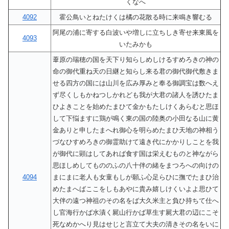
くなへ
4092
霍公鳥いとねたけくは橘の花散る時に来鳴き響むる
阿尾の浦に寄する白波いや増しに立ちしき寄せ来東風を
4093
いたみかも
葦原の瑞穂の国を天下り知らしめしけるすめろきの神の
命の御代重ね天の日継と知らし来る君の御代御代敷きま
せる四方の国には山川を広み厚みと奉る御調宝は数へえ
ず尽くしもかねつしかれども我が大君の諸人を誘ひたま
ひよきことを始めたまひて金かもたしけくあらむと思ほ
して下悩ますに鶏が鳴く東の国の陸奥の小田なる山に黄
金ありと申したまへれ御心を明らめたまひ天地の神相う
づなひすめろきの御霊助けて遠き代にかかりしことを我
が御代に顕はしてあれば食す国は栄えむものと神ながら
思ほしめしてもののふの八十伴の緒をまつろへの向けの
4094
まにまに老人も女童もしが願ふ心足らひに撫でたまひ治
めたまへばここをしもあやに貴み嬉しけくいよよ思ひて
大伴の遠つ神祖のその名をば大久米主と負ひ持ちて仕へ
し官海行かば水漬く屍山行かば草生す屍大君の辺にこそ
死なめかへり見はせじと言立て大夫の清きその名をいに