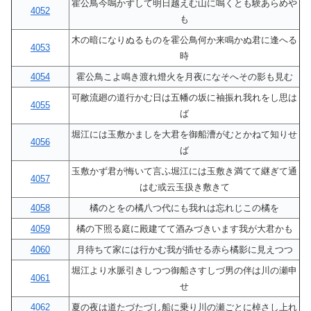
霍公鳥今鳴かずして明日越えむ山に鳴くとも験あらめや
4052
も
木の暗になりぬるものを霍公鳥何か来鳴かぬ君に逢へる
4053
時
4054
霍公鳥こよ鳴き渡れ燈火を月夜になそへその影も見む
可敝流廻の道行かむ日は五幡の坂に袖振れ我れをし思は
4055
ば
堀江には玉敷かましを大君を御船漕がむとかねて知りせ
4056
ば
玉敷かず君が悔いて言ふ堀江には玉敷き満てて継ぎて通
4057
はむ或云玉扱き敷きて
4058
橘のとをの橘八つ代にも我れは忘れじこの橘を
4059
橘の下照る庭に殿建てて酒みづきいます我が大君かも
4060
月待ちて家には行かむ我が插せる赤ら橘影に見えつつ
堀江より水脈引きしつつ御船さすしづ男の伴は川の瀬申
4061
せ
4062
夏の夜は道たづたづし船に乗り川の瀬ごとに棹さし上れ