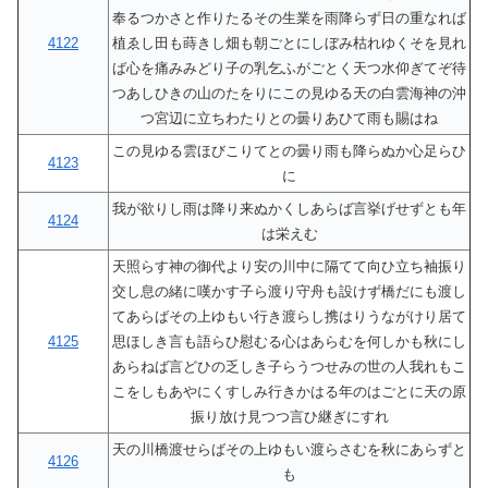
奉るつかさと作りたるその生業を雨降らず日の重なれば
4122
植ゑし田も蒔きし畑も朝ごとにしぼみ枯れゆくそを見れ
ば心を痛みみどり子の乳乞ふがごとく天つ水仰ぎてぞ待
つあしひきの山のたをりにこの見ゆる天の白雲海神の沖
つ宮辺に立ちわたりとの曇りあひて雨も賜はね
この見ゆる雲ほびこりてとの曇り雨も降らぬか心足らひ
4123
に
我が欲りし雨は降り来ぬかくしあらば言挙げせずとも年
4124
は栄えむ
天照らす神の御代より安の川中に隔てて向ひ立ち袖振り
交し息の緒に嘆かす子ら渡り守舟も設けず橋だにも渡し
てあらばその上ゆもい行き渡らし携はりうながけり居て
4125
思ほしき言も語らひ慰むる心はあらむを何しかも秋にし
あらねば言どひの乏しき子らうつせみの世の人我れもこ
こをしもあやにくすしみ行きかはる年のはごとに天の原
振り放け見つつ言ひ継ぎにすれ
天の川橋渡せらばその上ゆもい渡らさむを秋にあらずと
4126
も