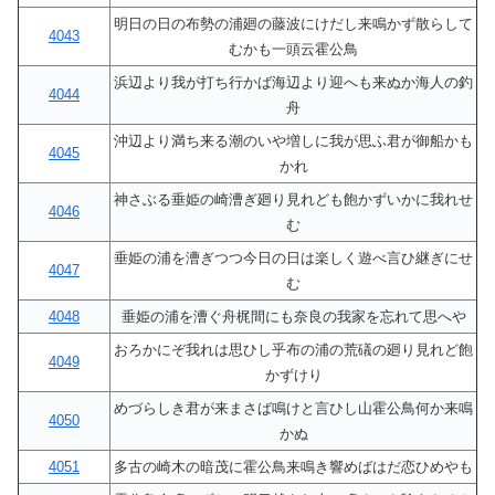
明日の日の布勢の浦廻の藤波にけだし来鳴かず散らして
4043
むかも一頭云霍公鳥
浜辺より我が打ち行かば海辺より迎へも来ぬか海人の釣
4044
舟
沖辺より満ち来る潮のいや増しに我が思ふ君が御船かも
4045
かれ
神さぶる垂姫の崎漕ぎ廻り見れども飽かずいかに我れせ
4046
む
垂姫の浦を漕ぎつつ今日の日は楽しく遊べ言ひ継ぎにせ
4047
む
4048
垂姫の浦を漕ぐ舟梶間にも奈良の我家を忘れて思へや
おろかにぞ我れは思ひし乎布の浦の荒礒の廻り見れど飽
4049
かずけり
めづらしき君が来まさば鳴けと言ひし山霍公鳥何か来鳴
4050
かぬ
4051
多古の崎木の暗茂に霍公鳥来鳴き響めばはだ恋ひめやも