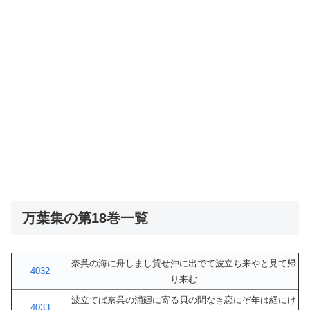
万葉集の第18巻一覧
奈呉の海に舟しまし貸せ沖に出でて波立ち来やと見て帰
4032
り来む
波立てば奈呉の浦廻に寄る貝の間なき恋にぞ年は経にけ
4033