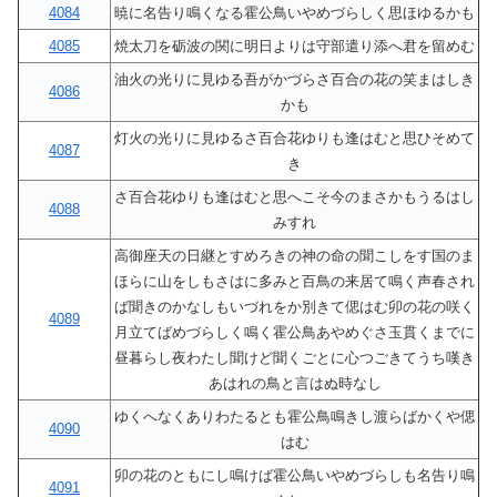
4084
暁に名告り鳴くなる霍公鳥いやめづらしく思ほゆるかも
4085
焼太刀を砺波の関に明日よりは守部遣り添へ君を留めむ
油火の光りに見ゆる吾がかづらさ百合の花の笑まはしき
4086
かも
灯火の光りに見ゆるさ百合花ゆりも逢はむと思ひそめて
4087
き
さ百合花ゆりも逢はむと思へこそ今のまさかもうるはし
4088
みすれ
高御座天の日継とすめろきの神の命の聞こしをす国のま
ほらに山をしもさはに多みと百鳥の来居て鳴く声春され
ば聞きのかなしもいづれをか別きて偲はむ卯の花の咲く
4089
月立てばめづらしく鳴く霍公鳥あやめぐさ玉貫くまでに
昼暮らし夜わたし聞けど聞くごとに心つごきてうち嘆き
あはれの鳥と言はぬ時なし
ゆくへなくありわたるとも霍公鳥鳴きし渡らばかくや偲
4090
はむ
卯の花のともにし鳴けば霍公鳥いやめづらしも名告り鳴
4091