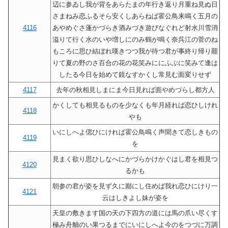
辺に参ゐし我が背をあらたまの年行き返り月重ね見ぬ日
さまねみ恋ふるそら安くしあらねば霍公鳥来鳴く五月の
4116
あやめぐさ蓬かづらき酒みづき遊びなぐれど射水川雪消
溢りて行く水のいや増しにのみ鶴が鳴く奈呉江の菅のね
もころに思ひ結ぼれ嘆きつつ我が待つ君が事終り帰り罷
りて夏の野のさ百合の花の花笑みににふぶに笑みて逢は
したる今日を始めて鏡なすかくし常見む面変りせず
4117
去年の秋相見しまにま今日見れば面やめづらし都方人
かくしても相見るものを少なくも年月経れば恋ひしけれ
4118
やも
いにしへよ偲ひにければ霍公鳥鳴く声聞きて恋しきもの
4119
を
見まく欲り思ひしなへにかづらかけかぐはし君を相見つ
4120
るかも
朝参の君が姿を見ず久に鄙にし住めば我れ恋ひにけり一
4121
云はしきよし妹が姿を
天皇の敷きます国の天の下四方の道には馬の爪い尽くす
極み舟舳のい果つるまでにいにしへよ今のをつづに万調