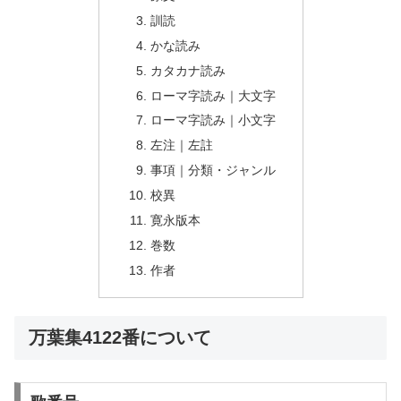
訓読
かな読み
カタカナ読み
ローマ字読み｜大文字
ローマ字読み｜小文字
左注｜左註
事項｜分類・ジャンル
校異
寛永版本
巻数
作者
万葉集4122番について