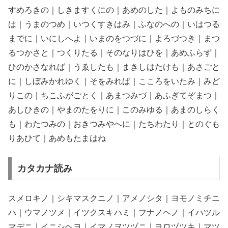
すめろきの｜しきますくにの｜あめのした｜よものみちに
は｜うまのつめ｜いつくすきはみ｜ふなのへの｜いはつる
までに｜いにしへよ｜いまのをつづに｜よろづつき｜まつ
るつかさと｜つくりたる｜そのなりはひを｜あめふらず｜
ひのかさなれば｜うゑしたも｜まきしはたけも｜あさごと
に｜しぼみかれゆく｜そをみれば｜こころをいたみ｜みど
りこの｜ちこふがごとく｜あまつみづ｜あふぎてぞまつ｜
あしひきの｜やまのたをりに｜このみゆる｜あまのしらく
も｜わたつみの｜おきつみやへに｜たちわたり｜とのぐも
りあひて｜あめもたまはね
カタカナ読み
スメロキノ｜シキマスクニノ｜アメノシタ｜ヨモノミチニ
ハ｜ウマノツメ｜イツクスキハミ｜フナノヘノ｜イハツル
マデニ｜イニシヘヨ｜イマノヲツヅニ｜ヨロヅツキ｜マツ