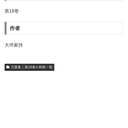
第18巻
作者
大伴家持
万葉集｜第18巻の和歌一覧