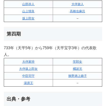
山部赤人
大伴旅人
山上憶良
高橋虫麻呂
坂上郎女
–
第四期
733年（天平5年）から759年（天平宝字3年）の代表歌
人。
大伴家持
笠郎女
大伴坂上郎女
橘諸兄
中臣宅守
狭野弟上娘子
湯原王
–
出典・参考