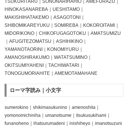
TSUKURITARU｜SONONARIHAHIO｜AMEFURAZU｜
HINOKASANAREBA｜UESHITAMO｜
MAKISHIHATAKEMO｜ASAGOTONI｜
SHIBOMIKAREYUKU｜SOMIREBA｜KOKOROITAMI｜
MIDORIKONO｜CHIKOFUGAGOTOKU｜AMATSUMIZU
｜AFUGITEZOMATSU｜ASHIHIKINO｜
YAMANOTAORINI｜KONOMIYURU｜
AMANOSHIRAKUMO｜WATATSUMINO｜
OKITSUMIYAHENI｜TACHIWATARI｜
TONOGUMORIAHITE｜AMEMOTAMAHANE
ローマ字読み｜小文字
sumerokino｜shikimasukunino｜amenoshita｜
yomonomichiniha｜umanotsume｜itsukusukihami｜
funanoheno｜ihatsurumadeni｜inishiheyo｜imanotsuzuni