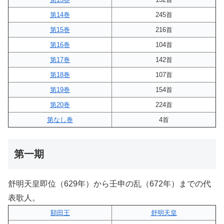
第14巻
245首
第15巻
216首
第16巻
104首
第17巻
142首
第18巻
107首
第19巻
154首
第20巻
224首
第なし巻
4首
第一期
舒明天皇即位（629年）から壬申の乱（672年）までの代
表歌人。
額田王
舒明天皇