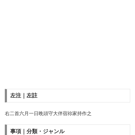
左注｜左註
右二首六月一日晩頭守大伴宿祢家持作之
事項｜分類・ジャンル