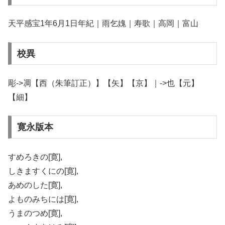
天平感宝1年6月1日年紀｜雨乞媿｜寿歌｜高岡｜富山
校異
彫->凋【西（朱筆訂正）】【矢】【京】｜->也【元】
【細】
寛永版本
すめろきの[寛],
しきますくにの[寛],
あめのした[寛],
よものみちには[寛],
うまのつめ[寛],