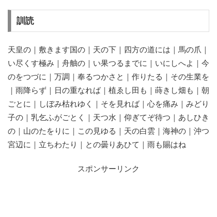
訓読
天皇の｜敷きます国の｜天の下｜四方の道には｜馬の爪｜
い尽くす極み｜舟舳の｜い果つるまでに｜いにしへよ｜今
のをつづに｜万調｜奉るつかさと｜作りたる｜その生業を
｜雨降らず｜日の重なれば｜植ゑし田も｜蒔きし畑も｜朝
ごとに｜しぼみ枯れゆく｜そを見れば｜心を痛み｜みどり
子の｜乳乞ふがごとく｜天つ水｜仰ぎてぞ待つ｜あしひき
の｜山のたをりに｜この見ゆる｜天の白雲｜海神の｜沖つ
宮辺に｜立ちわたり｜との曇りあひて｜雨も賜はね
スポンサーリンク