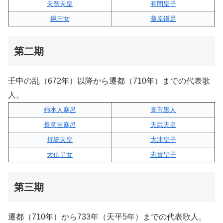
天智天皇
有間皇子
鏡王女
藤原鎌足
第二期
壬申の乱（672年）以降から遷都（710年）までの代表歌
人。
柿本人麻呂
高市黒人
長意吉麻呂
天武天皇
持統天皇
大津皇子
大伯皇女
志貴皇子
第三期
遷都（710年）から733年（天平5年）までの代表歌人。