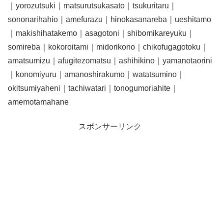
｜yorozutsuki｜matsurutsukasato｜tsukuritaru｜
sononarihahio｜amefurazu｜hinokasanareba｜ueshitamo
｜makishihatakemo｜asagotoni｜shibomikareyuku｜
somireba｜kokoroitami｜midorikono｜chikofugagotoku｜
amatsumizu｜afugitezomatsu｜ashihikino｜yamanotaorini
｜konomiyuru｜amanoshirakumo｜watatsumino｜
okitsumiyaheni｜tachiwatari｜tonogumoriahite｜
amemotamahane
スポンサーリンク