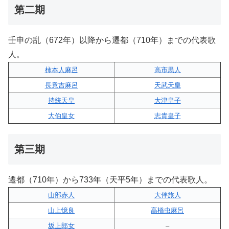
第二期
壬申の乱（672年）以降から遷都（710年）までの代表歌
人。
柿本人麻呂
高市黒人
長意吉麻呂
天武天皇
持統天皇
大津皇子
大伯皇女
志貴皇子
第三期
遷都（710年）から733年（天平5年）までの代表歌人。
山部赤人
大伴旅人
山上憶良
高橋虫麻呂
坂上郎女
–