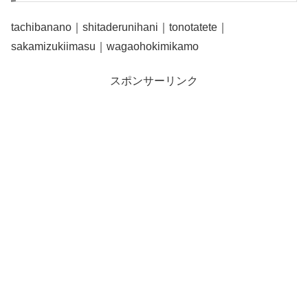
tachibanano｜shitaderunihani｜tonotatete｜
sakamizukiimasu｜wagaohokimikamo
スポンサーリンク