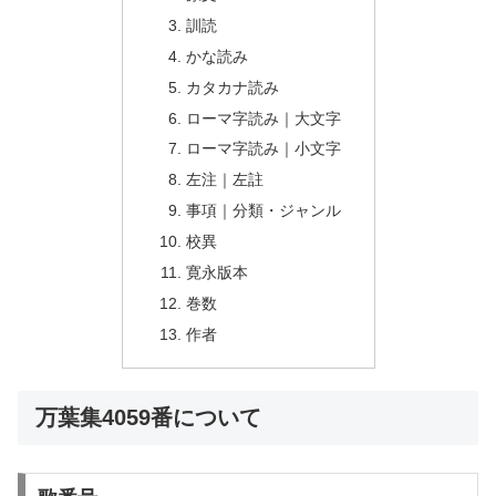
訓読
かな読み
カタカナ読み
ローマ字読み｜大文字
ローマ字読み｜小文字
左注｜左註
事項｜分類・ジャンル
校異
寛永版本
巻数
作者
万葉集4059番について