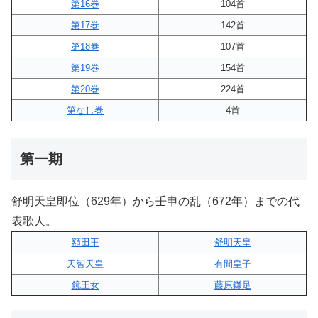
第16巻
104首
第17巻
142首
第18巻
107首
第19巻
154首
第20巻
224首
第なし巻
4首
第一期
舒明天皇即位（629年）から壬申の乱（672年）までの代
表歌人。
額田王
舒明天皇
天智天皇
有間皇子
鏡王女
藤原鎌足