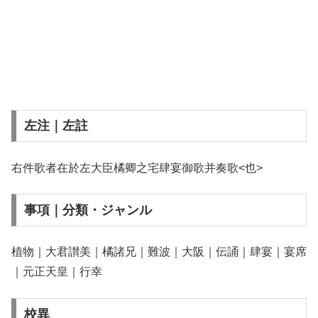
左注｜左註
右件歌者在於左大臣橘卿之宅肆宴御歌并奏歌<也>
事項｜分類・ジャンル
植物｜大君讃美｜橘諸兄｜難波｜大阪｜伝誦｜肆宴｜宴席
｜元正天皇｜行幸
校異