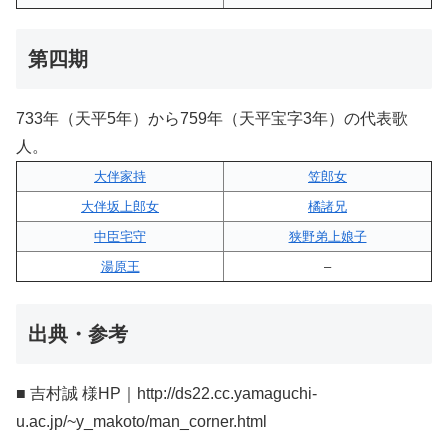
第四期
733年（天平5年）から759年（天平宝字3年）の代表歌
人。
大伴家持
笠郎女
大伴坂上郎女
橘諸兄
中臣宅守
狭野弟上娘子
湯原王
–
出典・参考
■ 吉村誠 様HP｜http://ds22.cc.yamaguchi-
u.ac.jp/~y_makoto/man_corner.html