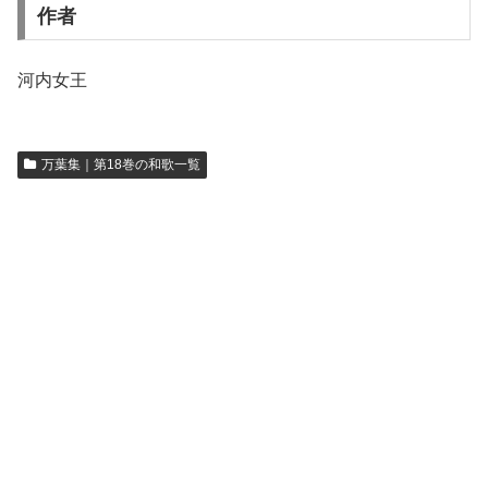
作者
河内女王
万葉集｜第18巻の和歌一覧