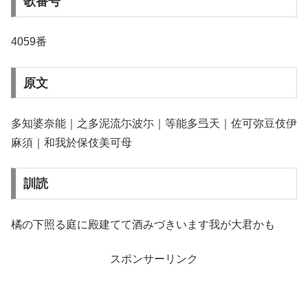
歌番号
4059番
原文
多知婆奈能｜之多泥流尓波尓｜等能多弖天｜佐可弥豆伎伊
麻須｜和我於保伎美可母
訓読
橘の下照る庭に殿建てて酒みづきいます我が大君かも
スポンサーリンク