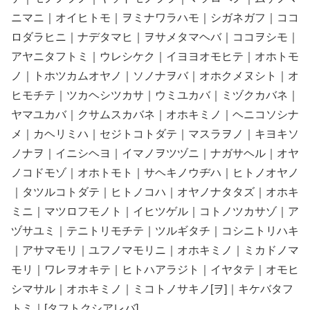
ニマニ｜オイヒトモ｜ヲミナワラハモ｜シガネガフ｜ココ
ロダラヒニ｜ナデタマヒ｜ヲサメタマヘバ｜ココヲシモ｜
アヤニタフトミ｜ウレシケク｜イヨヨオモヒテ｜オホトモ
ノ｜トホツカムオヤノ｜ソノナヲバ｜オホクメヌシト｜オ
ヒモチテ｜ツカヘシツカサ｜ウミユカバ｜ミヅクカバネ｜
ヤマユカバ｜クサムスカバネ｜オホキミノ｜ヘニコソシナ
メ｜カヘリミハ｜セジトコトダテ｜マスラヲノ｜キヨキソ
ノナヲ｜イニシヘヨ｜イマノヲツヅニ｜ナガサヘル｜オヤ
ノコドモゾ｜オホトモト｜サヘキノウヂハ｜ヒトノオヤノ
｜タツルコトダテ｜ヒトノコハ｜オヤノナタタズ｜オホキ
ミニ｜マツロフモノト｜イヒツゲル｜コトノツカサゾ｜ア
ヅサユミ｜テニトリモチテ｜ツルギタチ｜コシニトリハキ
｜アサマモリ｜ユフノマモリニ｜オホキミノ｜ミカドノマ
モリ｜ワレヲオキテ｜ヒトハアラジト｜イヤタテ｜オモヒ
シマサル｜オホキミノ｜ミコトノサキノ[ヲ]｜キケバタフ
トミ｜[タフトクシアレバ]