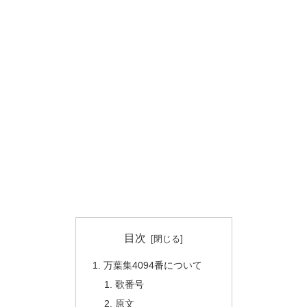
目次
万葉集4094番について
歌番号
原文