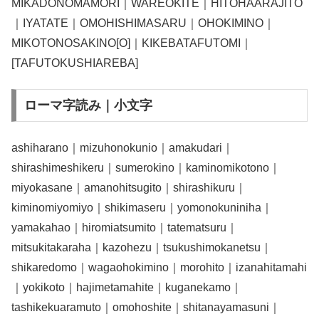
MIKADONOMAMORI｜WAREOKITE｜HITOHAARAJITO
｜IYATATE｜OMOHISHIMASARU｜OHOKIMINO｜
MIKOTONOSAKINO[O]｜KIKEBATAFUTOMI｜
[TAFUTOKUSHIAREBA]
ローマ字読み｜小文字
ashiharano｜mizuhonokunio｜amakudari｜
shirashimeshikeru｜sumerokino｜kaminomikotono｜
miyokasane｜amanohitsugito｜shirashikuru｜
kiminomiyomiyo｜shikimaseru｜yomonokuniniha｜
yamakahao｜hiromiatsumito｜tatematsuru｜
mitsukitakaraha｜kazohezu｜tsukushimokanetsu｜
shikaredomo｜wagaohokimino｜morohito｜izanahitamahi
｜yokikoto｜hajimetamahite｜kuganekamo｜
tashikekuaramuto｜omohoshite｜shitanayamasuni｜