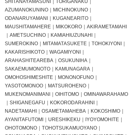
SHITANAYAMASUNI｜TORIGANAKU｜
AZUMANOKUNINO｜MICHINOKUNO｜
ODANARUYAMANI｜KUGANEARITO｜
MAUSHITAMAHERE｜MIKOKORO｜AKIRAMETAMAHI
｜AMETSUCHINO｜KAMIAHIUZUNAHI｜
SUMEROKINO｜MITAMATASUKETE｜TOHOKIYONI｜
KAKARISHIKOTO｜WAGAMIYONI｜
ARAHASHITEAREBA｜OSUKUNIHA｜
SAKAEMUMONOTO｜KAMUNAGARA｜
OMOHOSHIMESHITE｜MONONOFUNO｜
YASOTOMONOO｜MATSUROHENO｜
MUKENOMANIMANI｜OIHITOMO｜OMINAWARAHAMO
｜SHIGANEGAFU｜KOKORODARAHINI｜
NADETAMAHI｜OSAMETAMAHEBA｜KOKOSHIMO｜
AYANITAFUTOMI｜URESHIKEKU｜IYOYOMOHITE｜
OHOTOMONO｜TOHOTSUKAMUOYANO｜