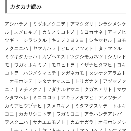
カタカナ読み
アシハラノ｜ミヅホノクニヲ｜アマクダリ｜シラシメシケ
ル｜スメロキノ｜カミノミコトノ｜ミヨカサネ｜アマノヒ
ツギト｜シラシクル｜キミノミヨミヨ｜シキマセル｜ヨモ
ノクニニハ｜ヤマカハヲ｜ヒロミアツミト｜タテマツル｜
ミツキタカラハ｜カゾヘエズ｜ツクシモカネツ｜シカレド
モ｜ワガオホキミノ｜モロヒトヲ｜イザナヒタマヒ｜ヨキ
コトヲ｜ハジメタマヒテ｜クガネカモ｜タシケクアラムト
｜オモホシテ｜シタナヤマスニ｜トリガナク｜アヅマノク
ニノ｜ミチノクノ｜ヲダナルヤマニ｜クガネアリト｜マウ
シタマヘレ｜ミココロヲ｜アキラメタマヒ｜アメツチノ｜
カミアヒウヅナヒ｜スメロキノ｜ミタマタスケテ｜トホキ
ヨニ｜カカリシコトヲ｜ワガミヨニ｜アラハシテアレバ｜
ヲスクニハ｜サカエムモノト｜カムナガラ｜オモホシメシ
テ｜モノノフノ｜ヤソトモノヲヲ｜マツロヘノ｜ムケノマ