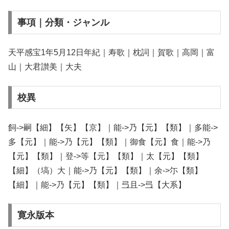
事項｜分類・ジャンル
天平感宝1年5月12日年紀｜寿歌｜枕詞｜賀歌｜高岡｜富
山｜大君讃美｜大夫
校異
飼->嗣【細】【矢】【京】｜能->乃【元】【類】｜多能->
多【元】｜能->乃【元】【類】｜御食【元】食｜能->乃
【元】【類】｜登->等【元】【類】｜太【元】【類】
【細】（塙）大｜能->乃【元】【類】｜余->尓【類】
【細】｜能->乃【元】【類】｜弖且->弖【大系】
寛永版本