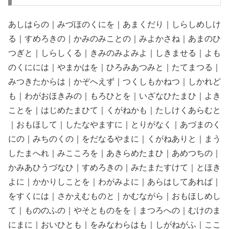
あしはらの｜みづほのくにを｜あまくだり｜しらしめしけ
る｜すめろきの｜かみのみことの｜みよかさね｜あまのひ
つぎと｜しらしくる｜きみのみよみよ｜しきませる｜よも
のくにには｜やまかはを｜ひろみあつみと｜たてまつる｜
みつきたからは｜かぞへえず｜つくしもかねつ｜しかれど
も｜わがおほきみの｜もろひとを｜いざなひたまひ｜よき
ことを｜はじめたまひて｜くがねかも｜たしけくあらむと
｜おもほして｜したなやますに｜とりがなく｜あづまのく
にの｜みちのくの｜をだなるやまに｜くがねありと｜まう
したまへれ｜みこころを｜あきらめたまひ｜あめつちの｜
かみあひうづなひ｜すめろきの｜みたまたすけて｜とほき
よに｜かかりしことを｜わがみよに｜あらはしてあれば｜
をすくには｜さかえむものと｜かむながら｜おもほしめし
て｜もののふの｜やそとものをを｜まつろへの｜むけのま
にまに｜おいひとも｜をみなわらはも｜しがねがふ｜ここ