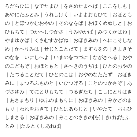
ろだらひに｜なでたまひ｜をさめたまへば｜ここをしも｜
あやにたふとみ｜うれしけく｜いよよおもひて｜おほとも
の｜とほつかむおやの｜そのなをば｜おほくめぬしと｜お
ひもちて｜つかへしつかさ｜うみゆかば｜みづくかばね｜
やまゆかば｜くさむすかばね｜おほきみの｜へにこそしな
め｜かへりみは｜せじとことだて｜ますらをの｜きよきそ
のなを｜いにしへよ｜いまのをつづに｜ながさへる｜おや
のこどもぞ｜おほともと｜さへきのうぢは｜ひとのおやの
｜たつることだて｜ひとのこは｜おやのなたたず｜おほき
みに｜まつろふものと｜いひつげる｜ことのつかさぞ｜あ
づさゆみ｜てにとりもちて｜つるぎたち｜こしにとりはき
｜あさまもり｜ゆふのまもりに｜おほきみの｜みかどのま
もり｜われをおきて｜ひとはあらじと｜いやたて｜おもひ
しまさる｜おほきみの｜みことのさきの[を]｜きけばたふ
とみ｜[たふとくしあれば]