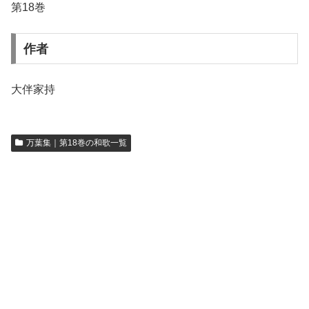
第18巻
作者
大伴家持
万葉集｜第18巻の和歌一覧