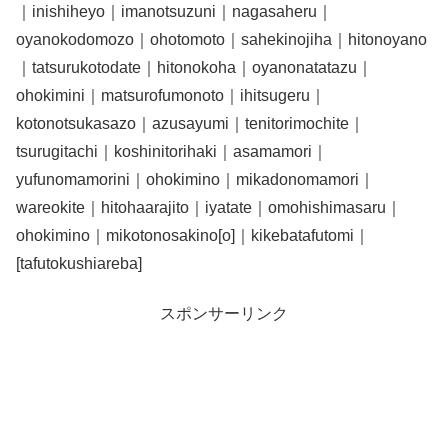
｜inishiheyo｜imanotsuzuni｜nagasaheru｜
oyanokodomozo｜ohotomoto｜sahekinojiha｜hitonoyano
｜tatsurukotodate｜hitonokoha｜oyanonatatazu｜
ohokimini｜matsurofumonoto｜ihitsugeru｜
kotonotsukasazo｜azusayumi｜tenitorimochite｜
tsurugitachi｜koshinitorihaki｜asamamori｜
yufunomamorini｜ohokimino｜mikadonomamori｜
wareokite｜hitohaarajito｜iyatate｜omohishimasaru｜
ohokimino｜mikotonosakino[o]｜kikebatafutomi｜
[tafutokushiareba]
スポンサーリンク