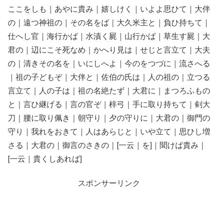
ここをしも｜あやに貴み｜嬉しけく｜いよよ思ひて｜大伴
の｜遠つ神祖の｜その名をば｜大久米主と｜負ひ持ちて｜
仕へし官｜海行かば｜水漬く屍｜山行かば｜草生す屍｜大
君の｜辺にこそ死なめ｜かへり見は｜せじと言立て｜大夫
の｜清きその名を｜いにしへよ｜今のをつづに｜流さへる
｜祖の子どもぞ｜大伴と｜佐伯の氏は｜人の祖の｜立つる
言立て｜人の子は｜祖の名絶たず｜大君に｜まつろふもの
と｜言ひ継げる｜言の官ぞ｜梓弓｜手に取り持ちて｜剣大
刀｜腰に取り佩き｜朝守り｜夕の守りに｜大君の｜御門の
守り｜我れをおきて｜人はあらじと｜いや立て｜思ひし増
さる｜大君の｜御言のさきの｜[一云｜を]｜聞けば貴み｜
[一云｜貴くしあれば]
スポンサーリンク