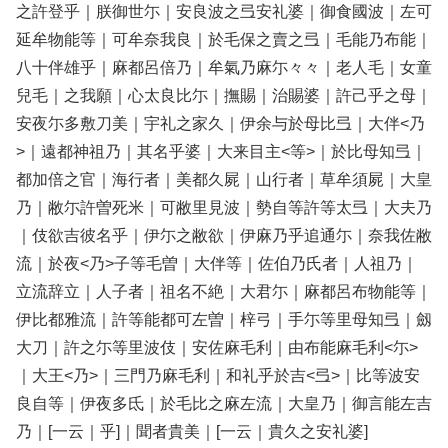
之許登乎｜朕御世尓｜安良波之弖安礼婆｜御食國波｜左可
延牟物能等｜可牟奈我良｜於毛保之賣之弖｜毛能乃布能｜
八十伴雄乎｜麻都呂倍乃｜牟氣乃麻尓々々｜老人毛｜女童
兒毛｜之我願｜心太良比尓｜撫賜｜治賜婆｜許己乎之母｜
安夜尓多敷刀美｜宇礼之家久｜伊余与於母比弖｜大伴<乃
>｜遠都神祖乃｜其名乎婆｜大来目主<等>｜於比母知弖｜
都加倍之官｜海行者｜美都久屍｜山行者｜草牟須屍｜大皇
乃｜敝尓許曽死米｜可敝里見波｜勢自等許等太弖｜大夫乃
｜伎欲吉彼名乎｜伊尓之敝欲｜伊麻乃乎追通尓｜奈我佐敝
流｜於夜<乃>子等毛曽｜大伴等｜佐伯乃氏者｜人祖乃｜
立流辞立｜人子者｜祖名不絶｜大君尓｜麻都呂布物能等｜
伊比都雅流｜許等能都可左曽｜梓弓｜手尓等里母知弖｜劔
大刀｜許之尓等里波伎｜安佐麻毛利｜由布能麻毛利<尓>
｜大王<乃>｜三門乃麻毛利｜和礼乎於吉<弖>｜比等波安
良自等｜伊夜多氐｜於毛比之麻左流｜大皇乃｜御言能左吉
乃｜[一云｜乎]｜聞者貴美｜[一云｜貴久之安礼婆]