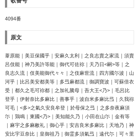
歌番号
4094番
原文
葦原能｜美豆保國乎｜安麻久太利｜之良志賣之家流｜須賣
呂伎能｜神乃美許等能｜御代可佐祢｜天乃日<嗣>等｜之
良志久流｜伎美能御代々々｜之伎麻世流｜四方國尓波｜山
河乎｜比呂美安都美等｜多弖麻都流｜御調寶波｜可蘇倍衣
受｜都久之毛可祢都｜之加礼騰母｜吾大王<乃>｜毛呂比
登乎｜伊射奈比多麻比｜善事乎｜波自米多麻比弖｜久我祢
可毛｜<多>之氣久安良牟登｜於母保之弖｜之多奈夜麻須
尓｜鶏鳴｜東國<乃>｜美知能久乃｜小田在山尓｜金有等
｜麻宇之多麻敝礼｜御心乎｜安吉良米多麻比｜天地乃｜神
安比宇豆奈比｜皇御祖乃｜御霊多須氣弖｜遠代尓｜可々里