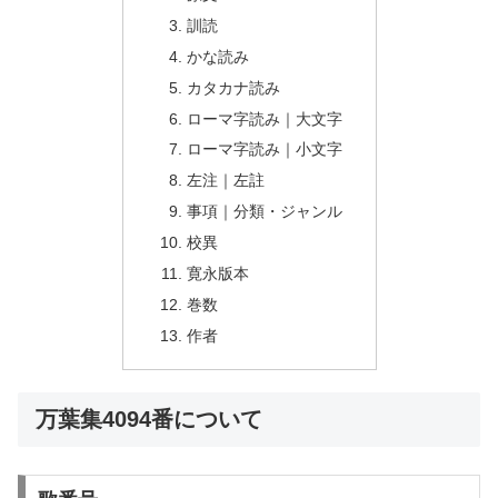
訓読
かな読み
カタカナ読み
ローマ字読み｜大文字
ローマ字読み｜小文字
左注｜左註
事項｜分類・ジャンル
校異
寛永版本
巻数
作者
万葉集4094番について