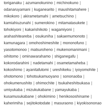
toriganaku｜azumanokunino｜michinokuno｜
odanaruyamani｜kuganearito｜maushitamahere｜
mikokoro｜akirametamahi｜ametsuchino｜
kamiahiuzunahi｜sumerokino｜mitamatasukete｜
tohokiyoni｜kakarishikoto｜wagamiyoni｜
arahashiteareba｜osukuniha｜sakaemumonoto｜
kamunagara｜omohoshimeshite｜mononofuno｜
yasotomonoo｜matsuroheno｜mukenomanimani｜
oihitomo｜ominawarahamo｜shiganegafu｜
kokorodarahini｜nadetamahi｜osametamaheba｜
kokoshimo｜ayanitafutomi｜ureshikeku｜iyoyomohite｜
ohotomono｜tohotsukamuoyano｜sononaoba｜
ohokumenushito｜ohimochite｜tsukaheshitsukasa｜
umiyukaba｜mizukukabane｜yamayukaba｜
kusamusukabane｜ohokimino｜henikososhiname｜
kaherimiha｜sejitokotodate｜masuraono｜kiyokisononao