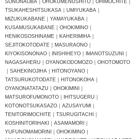
SONONAOBA｜OHOKUMENUSHITO｜OHIMOCHITE｜
TSUKAHESHITSUKASA｜UMIYUKABA｜
MIZUKUKABANE｜YAMAYUKABA｜
KUSAMUSUKABANE｜OHOKIMINO｜
HENIKOSOSHINAME｜KAHERIMIHA｜
SEJITOKOTODATE｜MASURAONO｜
KIYOKISONONAO｜INISHIHEYO｜IMANOTSUZUNI｜
NAGASAHERU｜OYANOKODOMOZO｜OHOTOMOTO
｜SAHEKINOJIHA｜HITONOYANO｜
TATSURUKOTODATE｜HITONOKOHA｜
OYANONATATAZU｜OHOKIMINI｜
MATSUROFUMONOTO｜IHITSUGERU｜
KOTONOTSUKASAZO｜AZUSAYUMI｜
TENITORIMOCHITE｜TSURUGITACHI｜
KOSHINITORIHAKI｜ASAMAMORI｜
YUFUNOMAMORINI｜OHOKIMINO｜