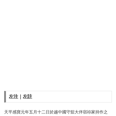
左注｜左註
天平感寶元年五月十二日於越中國守舘大伴宿祢家持作之