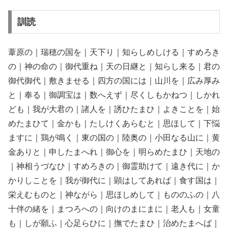
訓読
葦原の｜瑞穂の国を｜天下り｜知らしめしける｜すめろき
の｜神の命の｜御代重ね｜天の日継と｜知らし来る｜君の
御代御代｜敷きませる｜四方の国には｜山川を｜広み厚み
と｜奉る｜御調宝は｜数へえず｜尽くしもかねつ｜しかれ
ども｜我が大君の｜諸人を｜誘ひたまひ｜よきことを｜始
めたまひて｜金かも｜たしけくあらむと｜思ほして｜下悩
ますに｜鶏が鳴く｜東の国の｜陸奥の｜小田なる山に｜黄
金ありと｜申したまへれ｜御心を｜明らめたまひ｜天地の
｜神相うづなひ｜すめろきの｜御霊助けて｜遠き代に｜か
かりしことを｜我が御代に｜顕はしてあれば｜食す国は｜
栄えむものと｜神ながら｜思ほしめして｜もののふの｜八
十伴の緒を｜まつろへの｜向けのまにまに｜老人も｜女童
も｜しが願ふ｜心足らひに｜撫でたまひ｜治めたまへば｜