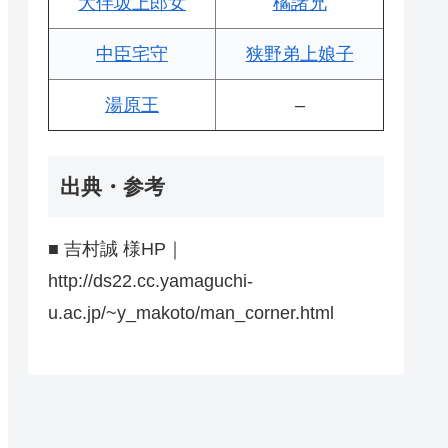
大伴坂上郎女
橘諸兄
中臣宅守
狭野弟上娘子
湯原王
–
出典・参考
■ 吉村誠 様HP｜
http://ds22.cc.yamaguchi-
u.ac.jp/~y_makoto/man_corner.html