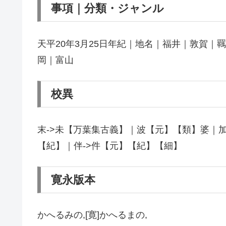
事項｜分類・ジャンル
天平20年3月25日年紀｜地名｜福井｜敦賀
岡｜富山
校異
末->未【万葉集古義】｜波【元】【類】婆｜加
【紀】｜伴->件【元】【紀】【細】
寛永版本
かへるみの,[寛]かへるまの,