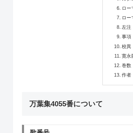
ロー
ロー
左注
事項
校異
寛永
巻数
作者
万葉集4055番について
歌番号