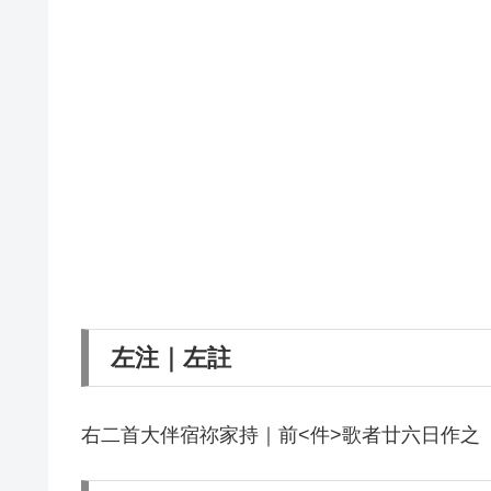
左注｜左註
右二首大伴宿祢家持｜前<件>歌者廿六日作之