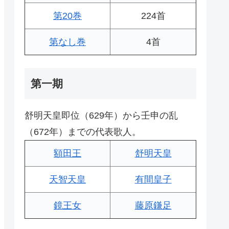
第20巻
224首
第なし巻
4首
第一期
舒明天皇即位（629年）から壬申の乱
（672年）までの代表歌人。
額田王
舒明天皇
天智天皇
有間皇子
鏡王女
藤原鎌足