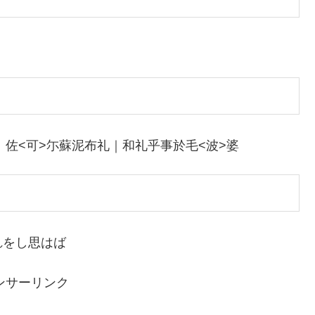
佐<可>尓蘇泥布礼｜和礼乎事於毛<波>婆
れをし思はば
ンサーリンク