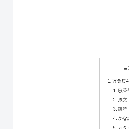
目
万葉集4
歌番
原文
訓読
かな
カタ