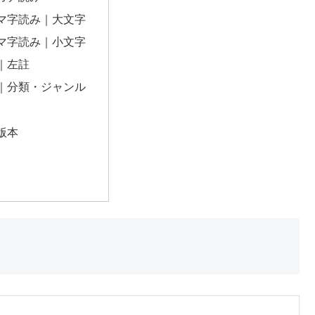
マ字読み｜大文字
マ字読み｜小文字
｜左註
｜分類・ジャンル
版本