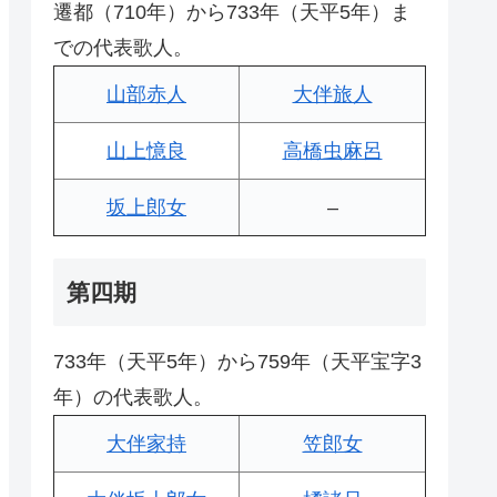
遷都（710年）から733年（天平5年）ま
での代表歌人。
山部赤人
大伴旅人
山上憶良
高橋虫麻呂
坂上郎女
–
第四期
733年（天平5年）から759年（天平宝字3
年）の代表歌人。
大伴家持
笠郎女