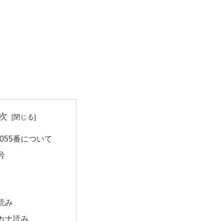
次
055番について
号
読み
カナ読み