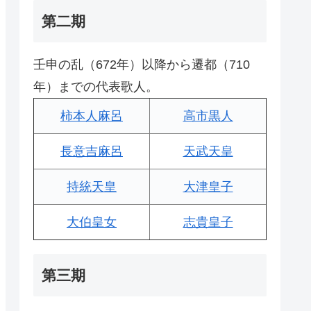
第二期
壬申の乱（672年）以降から遷都（710
年）までの代表歌人。
柿本人麻呂
高市黒人
長意吉麻呂
天武天皇
持統天皇
大津皇子
大伯皇女
志貴皇子
第三期