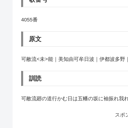
4055番
原文
可敝流<未>能｜美知由可牟日波｜伊都波多野｜
訓読
可敝流廻の道行かむ日は五幡の坂に袖振れ我
スポ