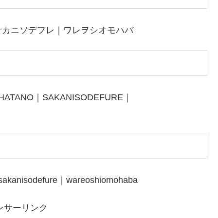
サカニソデフレ｜ワレヲシオモハバ
UHATANO｜SAKANISODEFURE｜
sakanisodefure｜wareoshiomohaba
ンサーリンク