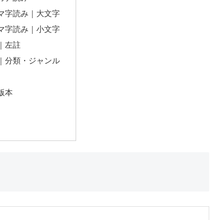
マ字読み｜大文字
マ字読み｜小文字
｜左註
｜分類・ジャンル
版本