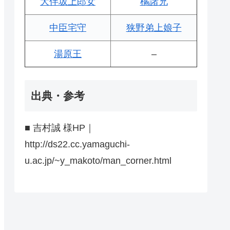
大伴坂上郎女
橘諸兄
中臣宅守
狭野弟上娘子
湯原王
–
出典・参考
■ 吉村誠 様HP｜
http://ds22.cc.yamaguchi-
u.ac.jp/~y_makoto/man_corner.html