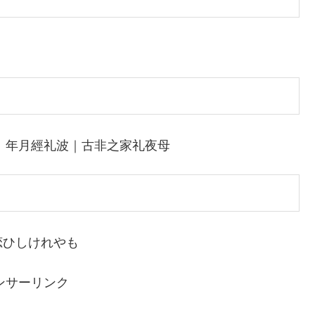
｜年月經礼波｜古非之家礼夜母
恋ひしけれやも
ンサーリンク