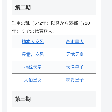
第二期
壬申の乱（672年）以降から遷都（710
年）までの代表歌人。
柿本人麻呂
高市黒人
長意吉麻呂
天武天皇
持統天皇
大津皇子
大伯皇女
志貴皇子
第三期