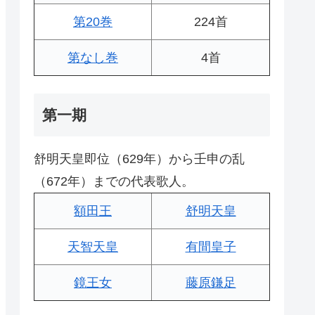
第20巻
224首
第なし巻
4首
第一期
舒明天皇即位（629年）から壬申の乱
（672年）までの代表歌人。
額田王
舒明天皇
天智天皇
有間皇子
鏡王女
藤原鎌足