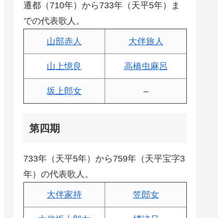
遷都（710年）から733年（天平5年）ま
での代表歌人。
山部赤人
大伴旅人
山上憶良
高橋虫麻呂
坂上郎女
–
第四期
733年（天平5年）から759年（天平宝字3
年）の代表歌人。
大伴家持
笠郎女