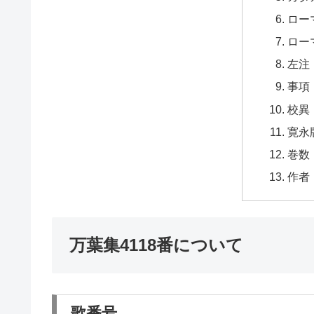
ロー
ロー
左注
事項
校異
寛永
巻数
作者
万葉集4118番について
歌番号