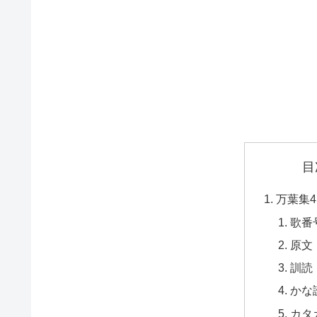
目
万葉集4
歌番
原文
訓読
かな
カタ