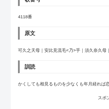
4118番
原文
可久之天母｜安比見流毛<乃>乎｜須久奈久母
訓読
かくしても相見るものを少なくも年月経れば
スポ