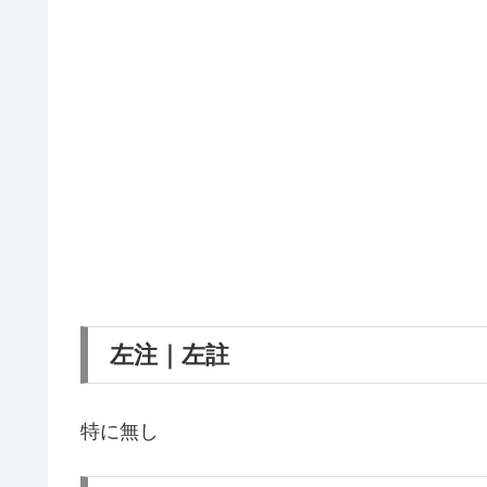
左注｜左註
特に無し