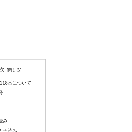
次
118番について
号
読み
カナ読み