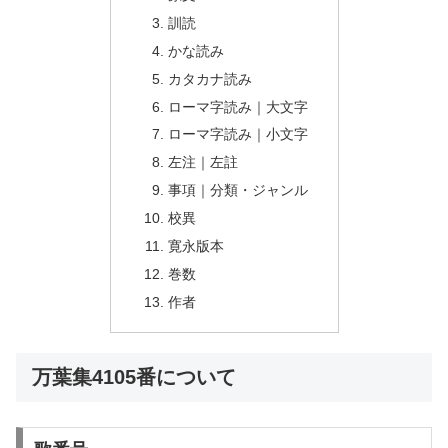
訓読
かな読み
カタカナ読み
ローマ字読み｜大文字
ローマ字読み｜小文字
左注｜左註
事項｜分類・ジャンル
校異
寛永版本
巻数
作者
万葉集4105番について