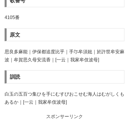
歌番号
4105番
原文
思良多麻能｜伊保都追度比乎｜手尓牟須妣｜於許世牟安麻
波｜牟賀思久母安流香｜[一云｜我家牟伎波母]
訓読
白玉の五百つ集ひを手にむすびおこせむ海人はむがしくも
あるか｜[一云｜我家牟伎波母]
スポンサーリンク