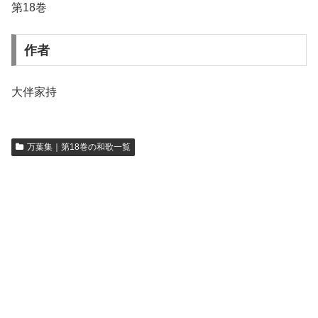
第18巻
作者
大伴家持
万葉集｜第18巻の和歌一覧