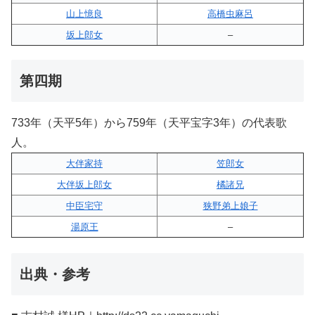
山上憶良
高橋虫麻呂
坂上郎女
–
第四期
733年（天平5年）から759年（天平宝字3年）の代表歌
人。
大伴家持
笠郎女
大伴坂上郎女
橘諸兄
中臣宅守
狭野弟上娘子
湯原王
–
出典・参考