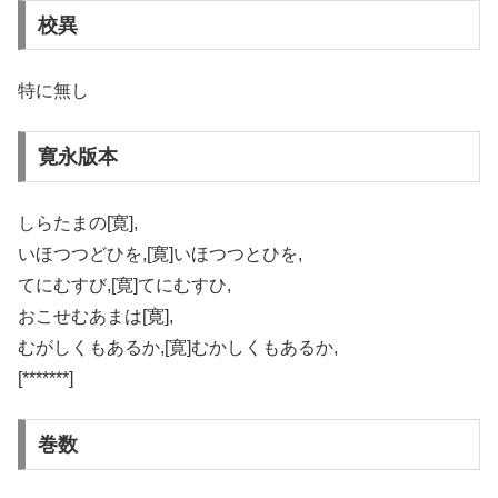
校異
特に無し
寛永版本
しらたまの[寛],
いほつつどひを,[寛]いほつつとひを,
てにむすび,[寛]てにむすひ,
おこせむあまは[寛],
むがしくもあるか,[寛]むかしくもあるか,
[*******]
巻数