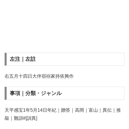
左注｜左註
右五月十四日大伴宿祢家持依興作
事項｜分類・ジャンル
天平感宝1年5月14日年紀｜贈答｜高岡｜富山｜異伝｜推
敲｜難訓#[訓異]