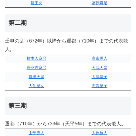
鏡王女
藤原鎌足
第二期
壬申の乱（672年）以降から遷都（710年）までの代表歌
人。
柿本人麻呂
高市黒人
長意吉麻呂
天武天皇
持統天皇
大津皇子
大伯皇女
志貴皇子
第三期
遷都（710年）から733年（天平5年）までの代表歌人。
山部赤人
大伴旅人