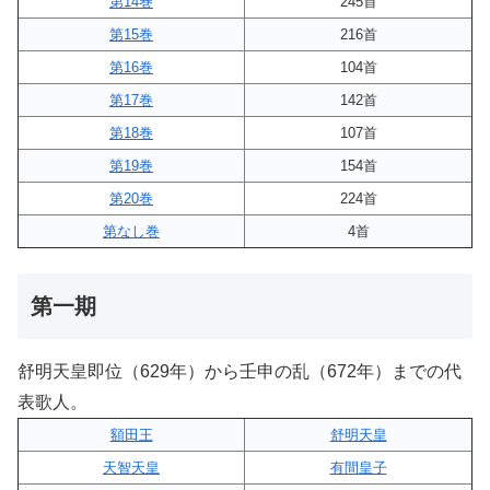
第14巻
245首
第15巻
216首
第16巻
104首
第17巻
142首
第18巻
107首
第19巻
154首
第20巻
224首
第なし巻
4首
第一期
舒明天皇即位（629年）から壬申の乱（672年）までの代
表歌人。
額田王
舒明天皇
天智天皇
有間皇子