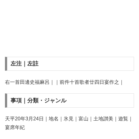
左注｜左註
右一首田邊史福麻呂｜｜前件十首歌者廿四日宴作之｜
事項｜分類・ジャンル
天平20年3月24日｜地名｜氷見｜富山｜土地讃美｜遊覧｜
宴席年紀