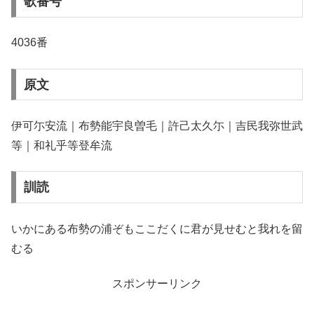
歌番号
4036番
原文
伊可尓安流｜布勢能宇良曽毛｜許己太久尓｜吉民我弥世武
等｜和礼乎等登牟流
訓読
いかにある布勢の浦ぞもここだくに君が見せむと我れを留
むる
スポンサーリンク