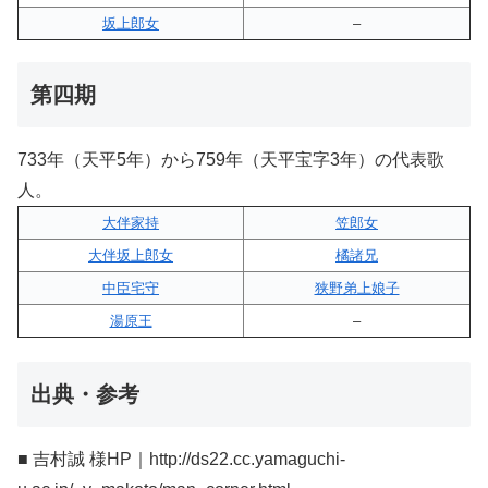
坂上郎女
–
第四期
733年（天平5年）から759年（天平宝字3年）の代表歌
人。
大伴家持
笠郎女
大伴坂上郎女
橘諸兄
中臣宅守
狭野弟上娘子
湯原王
–
出典・参考
■ 吉村誠 様HP｜http://ds22.cc.yamaguchi-