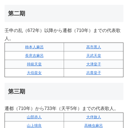
第二期
壬申の乱（672年）以降から遷都（710年）までの代表歌
人。
柿本人麻呂
高市黒人
長意吉麻呂
天武天皇
持統天皇
大津皇子
大伯皇女
志貴皇子
第三期
遷都（710年）から733年（天平5年）までの代表歌人。
山部赤人
大伴旅人
山上憶良
高橋虫麻呂