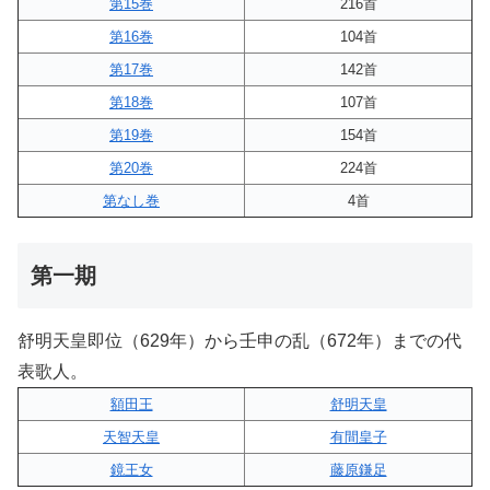
第15巻
216首
第16巻
104首
第17巻
142首
第18巻
107首
第19巻
154首
第20巻
224首
第なし巻
4首
第一期
舒明天皇即位（629年）から壬申の乱（672年）までの代
表歌人。
額田王
舒明天皇
天智天皇
有間皇子
鏡王女
藤原鎌足