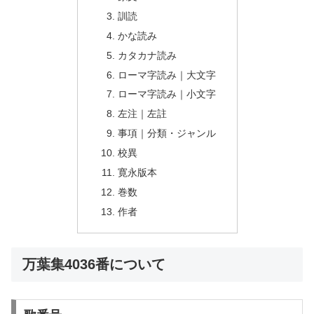
訓読
かな読み
カタカナ読み
ローマ字読み｜大文字
ローマ字読み｜小文字
左注｜左註
事項｜分類・ジャンル
校異
寛永版本
巻数
作者
万葉集4036番について