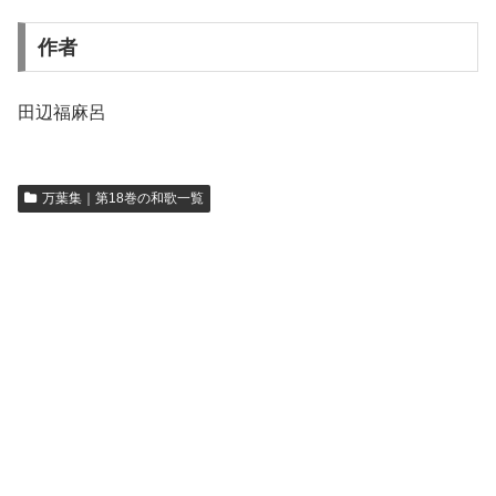
作者
田辺福麻呂
万葉集｜第18巻の和歌一覧