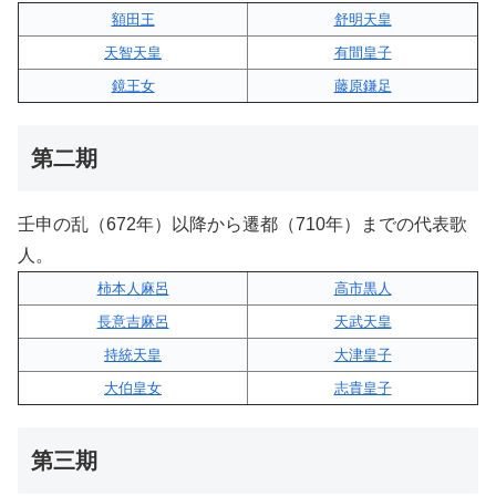
額田王
舒明天皇
天智天皇
有間皇子
鏡王女
藤原鎌足
第二期
壬申の乱（672年）以降から遷都（710年）までの代表歌
人。
柿本人麻呂
高市黒人
長意吉麻呂
天武天皇
持統天皇
大津皇子
大伯皇女
志貴皇子
第三期