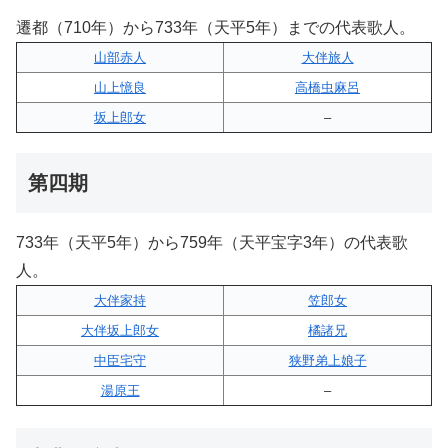
遷都（710年）から733年（天平5年）までの代表歌人。
山部赤人
大伴旅人
山上憶良
高橋虫麻呂
坂上郎女
–
第四期
733年（天平5年）から759年（天平宝字3年）の代表歌
人。
大伴家持
笠郎女
大伴坂上郎女
橘諸兄
中臣宅守
狭野弟上娘子
湯原王
–