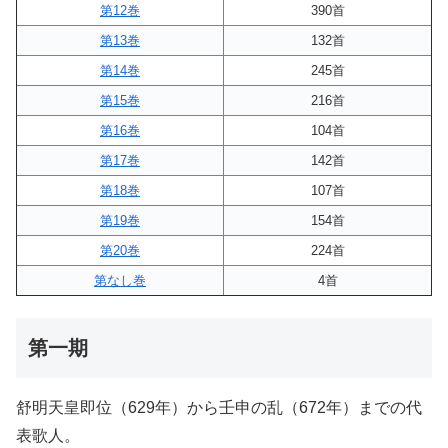
第12巻
390首
第13巻
132首
第14巻
245首
第15巻
216首
第16巻
104首
第17巻
142首
第18巻
107首
第19巻
154首
第20巻
224首
第なし巻
4首
第一期
舒明天皇即位（629年）から壬申の乱（672年）までの代
表歌人。