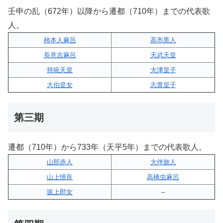
壬申の乱（672年）以降から遷都（710年）までの代表歌
人。
柿本人麻呂
高市黒人
長意吉麻呂
天武天皇
持統天皇
大津皇子
大伯皇女
志貴皇子
第三期
遷都（710年）から733年（天平5年）までの代表歌人。
山部赤人
大伴旅人
山上憶良
高橋虫麻呂
坂上郎女
–