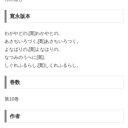
寛永版本
わがやどの,[寛]わかやとの,
あさぢいろづく,[寛]あさちいろつく,
よなばりの,[寛]よなはりの,
なつみのうへに[寛],
しぐれふるらし,[寛]しくれふるらし,
巻数
第10巻
作者