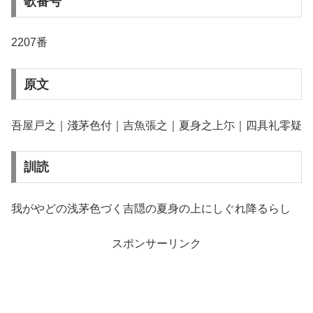
歌番号
2207番
原文
吾屋戸之｜淺茅色付｜吉魚張之｜夏身之上尓｜四具礼零疑
訓読
我がやどの浅茅色づく吉隠の夏身の上にしぐれ降るらし
スポンサーリンク