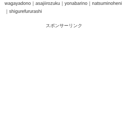
wagayadono｜asajiirozuku｜yonabarino｜natsuminoheni
｜shigurefururashi
スポンサーリンク