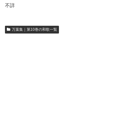
不詳
万葉集｜第10巻の和歌一覧