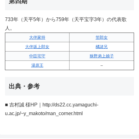
第四期
733年（天平5年）から759年（天平宝字3年）の代表歌
人。
大伴家持
笠郎女
大伴坂上郎女
橘諸兄
中臣宅守
狭野弟上娘子
湯原王
–
出典・参考
■ 吉村誠 様HP｜http://ds22.cc.yamaguchi-
u.ac.jp/~y_makoto/man_corner.html