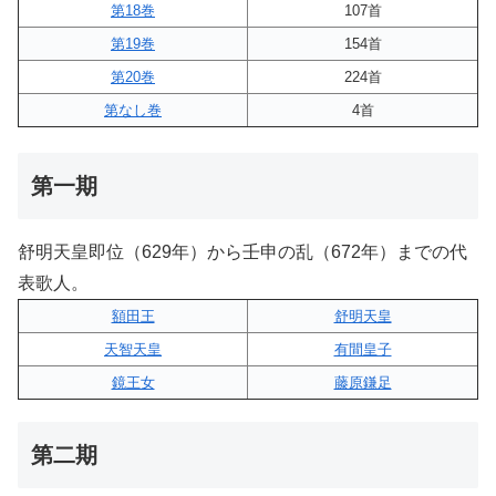
第18巻
107首
第19巻
154首
第20巻
224首
第なし巻
4首
第一期
舒明天皇即位（629年）から壬申の乱（672年）までの代
表歌人。
額田王
舒明天皇
天智天皇
有間皇子
鏡王女
藤原鎌足
第二期