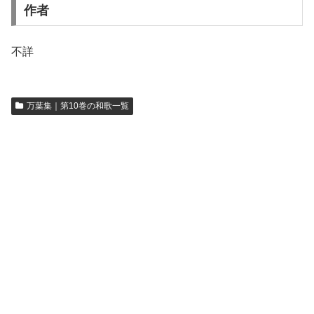
作者
不詳
万葉集｜第10巻の和歌一覧