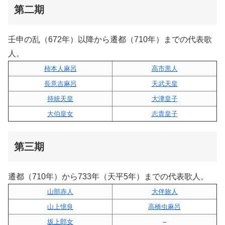
第二期
壬申の乱（672年）以降から遷都（710年）までの代表歌
人。
柿本人麻呂
高市黒人
長意吉麻呂
天武天皇
持統天皇
大津皇子
大伯皇女
志貴皇子
第三期
遷都（710年）から733年（天平5年）までの代表歌人。
山部赤人
大伴旅人
山上憶良
高橋虫麻呂
坂上郎女
–