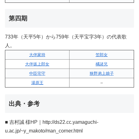
第四期
733年（天平5年）から759年（天平宝字3年）の代表歌
人。
大伴家持
笠郎女
大伴坂上郎女
橘諸兄
中臣宅守
狭野弟上娘子
湯原王
–
出典・参考
■ 吉村誠 様HP｜http://ds22.cc.yamaguchi-
u.ac.jp/~y_makoto/man_corner.html