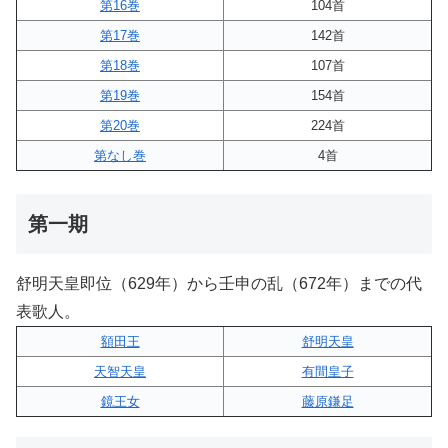
第16巻
104首
第17巻
142首
第18巻
107首
第19巻
154首
第20巻
224首
第なし巻
4首
第一期
舒明天皇即位（629年）から壬申の乱（672年）までの代
表歌人。
額田王
舒明天皇
天智天皇
有間皇子
鏡王女
藤原鎌足