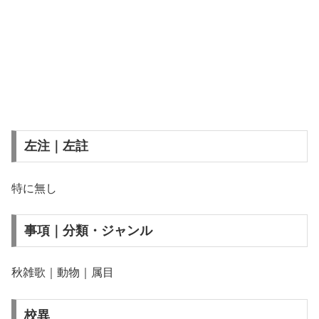
左注｜左註
特に無し
事項｜分類・ジャンル
秋雑歌｜動物｜属目
校異