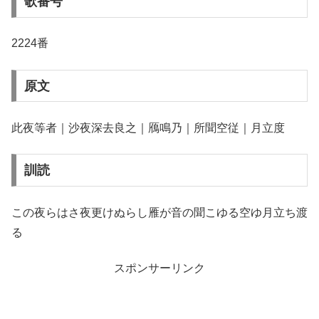
歌番号
2224番
原文
此夜等者｜沙夜深去良之｜鴈鳴乃｜所聞空従｜月立度
訓読
この夜らはさ夜更けぬらし雁が音の聞こゆる空ゆ月立ち渡
る
スポンサーリンク