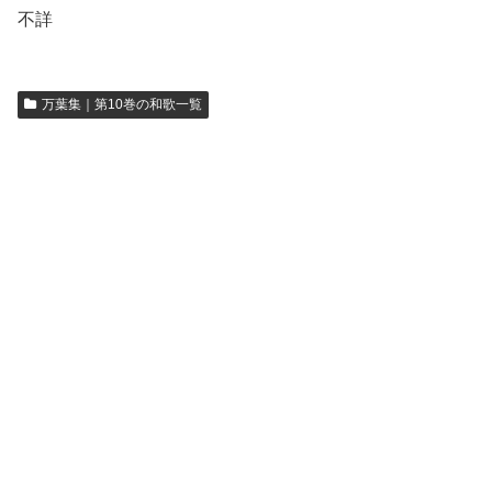
不詳
万葉集｜第10巻の和歌一覧