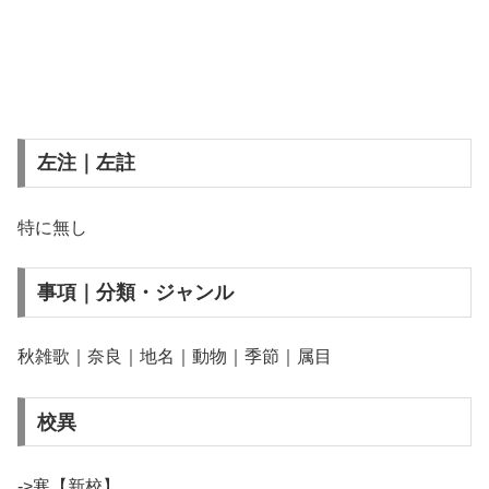
左注｜左註
特に無し
事項｜分類・ジャンル
秋雑歌｜奈良｜地名｜動物｜季節｜属目
校異
->寒【新校】