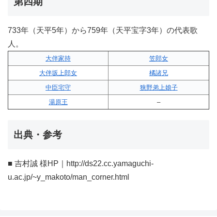
第四期
733年（天平5年）から759年（天平宝字3年）の代表歌
人。
大伴家持
笠郎女
大伴坂上郎女
橘諸兄
中臣宅守
狭野弟上娘子
湯原王
–
出典・参考
■ 吉村誠 様HP｜http://ds22.cc.yamaguchi-
u.ac.jp/~y_makoto/man_corner.html