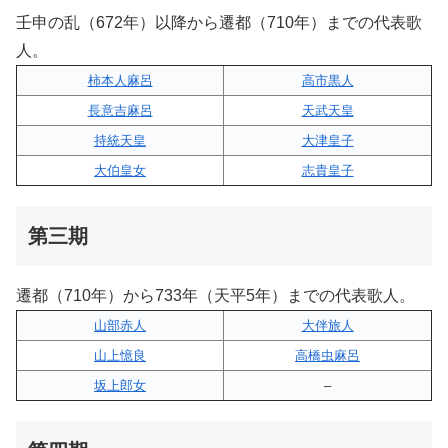
壬申の乱（672年）以降から遷都（710年）までの代表歌
人。
柿本人麻呂
高市黒人
長意吉麻呂
天武天皇
持統天皇
大津皇子
大伯皇女
志貴皇子
第三期
遷都（710年）から733年（天平5年）までの代表歌人。
山部赤人
大伴旅人
山上憶良
高橋虫麻呂
坂上郎女
–