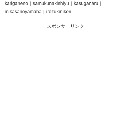
kariganeno｜samukunakishiyu｜kasuganaru｜
mikasanoyamaha｜irozukinikeri
スポンサーリンク