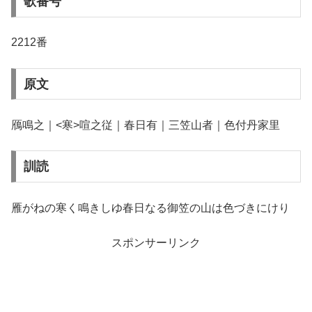
歌番号
2212番
原文
鴈鳴之｜<寒>喧之従｜春日有｜三笠山者｜色付丹家里
訓読
雁がねの寒く鳴きしゆ春日なる御笠の山は色づきにけり
スポンサーリンク