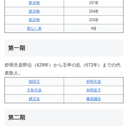
第18巻
107首
第19巻
154首
第20巻
224首
第なし巻
4首
第一期
舒明天皇即位（629年）から壬申の乱（672年）までの代
表歌人。
額田王
舒明天皇
天智天皇
有間皇子
鏡王女
藤原鎌足
第二期