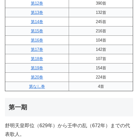
第12巻
390首
第13巻
132首
第14巻
245首
第15巻
216首
第16巻
104首
第17巻
142首
第18巻
107首
第19巻
154首
第20巻
224首
第なし巻
4首
第一期
舒明天皇即位（629年）から壬申の乱（672年）までの代
表歌人。