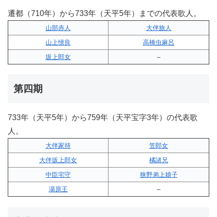
遷都（710年）から733年（天平5年）までの代表歌人。
山部赤人
大伴旅人
山上憶良
高橋虫麻呂
坂上郎女
–
第四期
733年（天平5年）から759年（天平宝字3年）の代表歌
人。
大伴家持
笠郎女
大伴坂上郎女
橘諸兄
中臣宅守
狭野弟上娘子
湯原王
–