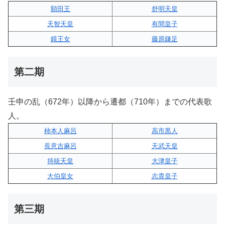
額田王
舒明天皇
天智天皇
有間皇子
鏡王女
藤原鎌足
第二期
壬申の乱（672年）以降から遷都（710年）までの代表歌
人。
柿本人麻呂
高市黒人
長意吉麻呂
天武天皇
持統天皇
大津皇子
大伯皇女
志貴皇子
第三期