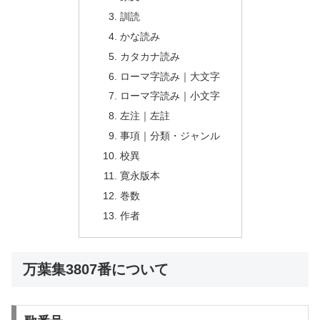
訓読
かな読み
カタカナ読み
ローマ字読み｜大文字
ローマ字読み｜小文字
左注｜左註
事項｜分類・ジャンル
校異
寛永版本
巻数
作者
万葉集3807番について