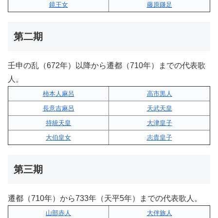
鏡王女
藤原鎌足
第二期
壬申の乱（672年）以降から遷都（710年）までの代表歌
人。
柿本人麻呂
高市黒人
長意吉麻呂
天武天皇
持統天皇
大津皇子
大伯皇女
志貴皇子
第三期
遷都（710年）から733年（天平5年）までの代表歌人。
山部赤人
大伴旅人