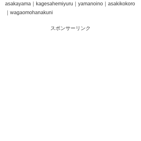
asakayama｜kagesahemiyuru｜yamanoino｜asakikokoro
｜wagaomohanakuni
スポンサーリンク