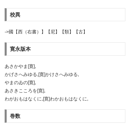
校異
->國【西（右書）】【尼】【類】【古】
寛永版本
あさかやま[寛],
かげさへみゆる,[寛]かけさへみゆる,
やまのゐの[寛],
あさきこころを[寛],
わがおもはなくに,[寛]わかおもはなくに,
巻数