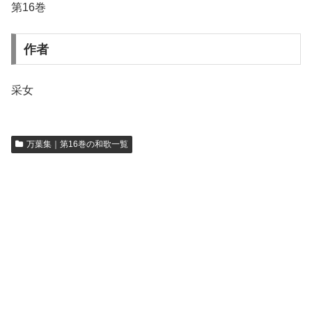
第16巻
作者
采女
万葉集｜第16巻の和歌一覧