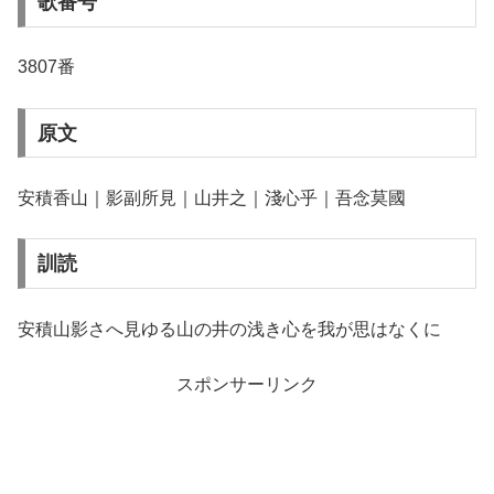
歌番号
3807番
原文
安積香山｜影副所見｜山井之｜淺心乎｜吾念莫國
訓読
安積山影さへ見ゆる山の井の浅き心を我が思はなくに
スポンサーリンク