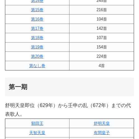
第14巻
245首
第15巻
216首
第16巻
104首
第17巻
142首
第18巻
107首
第19巻
154首
第20巻
224首
第なし巻
4首
第一期
舒明天皇即位（629年）から壬申の乱（672年）までの代
表歌人。
額田王
舒明天皇
天智天皇
有間皇子