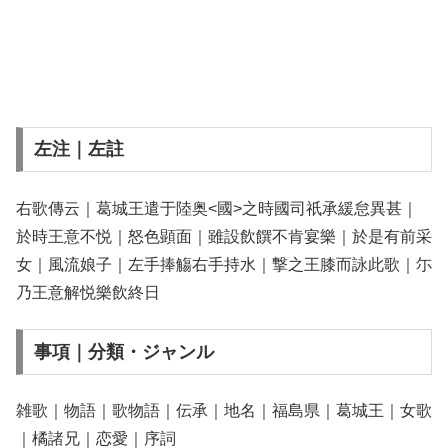
左注｜左註
右歌傳云｜葛城王遣于陸奥<國>之時國司祇承緩怠異甚｜
於時王意不悦｜怒色顕面｜雖設飲饌不肯宴樂｜於是有前采
女｜風流娘子｜左手捧觴右手持水｜撃之王膝而詠此歌｜尓
乃王意解悦樂飲終日
事項｜分類・ジャンル
雑歌｜物語｜歌物語｜伝承｜地名｜福島県｜葛城王｜女歌
｜橘諸兄｜恋愛｜序詞