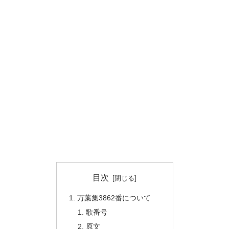
目次
万葉集3862番について
歌番号
原文