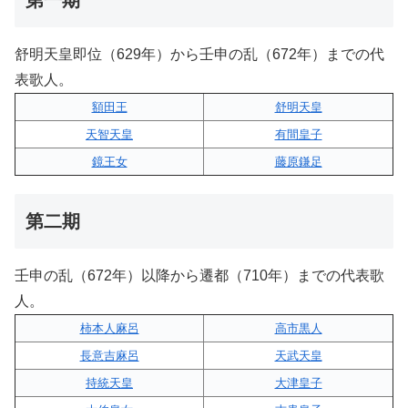
舒明天皇即位（629年）から壬申の乱（672年）までの代
表歌人。
額田王
舒明天皇
天智天皇
有間皇子
鏡王女
藤原鎌足
第二期
壬申の乱（672年）以降から遷都（710年）までの代表歌
人。
柿本人麻呂
高市黒人
長意吉麻呂
天武天皇
持統天皇
大津皇子