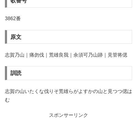
歌番号
3862番
原文
志賀乃山｜痛勿伐｜荒雄良我｜余須可乃山跡｜見管将偲
訓読
志賀の山いたくな伐りそ荒雄らがよすかの山と見つつ偲は
む
スポンサーリンク