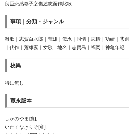
良臣悲感妻子之傷述志而作此歌
事項｜分類・ジャンル
雑歌｜志賀白水郎｜荒雄｜伝承｜同情｜恋情｜功績｜悲別
｜代作｜荒雄妻｜女歌｜地名｜志賀島｜福岡｜神亀年紀
校異
特に無し
寛永版本
しかのやま[寛],
いたくなきりそ[寛],