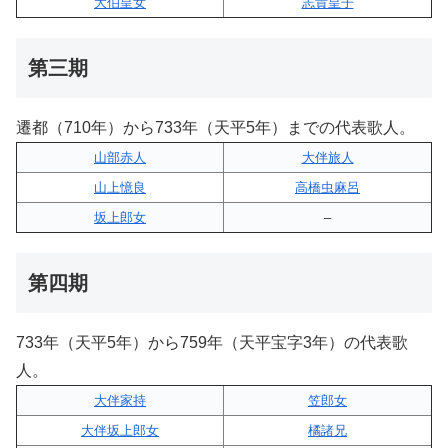
大伯皇女
志貴皇子
第三期
遷都（710年）から733年（天平5年）までの代表歌人。
山部赤人
大伴旅人
山上憶良
高橋虫麻呂
坂上郎女
–
第四期
733年（天平5年）から759年（天平宝字3年）の代表歌
人。
大伴家持
笠郎女
大伴坂上郎女
橘諸兄