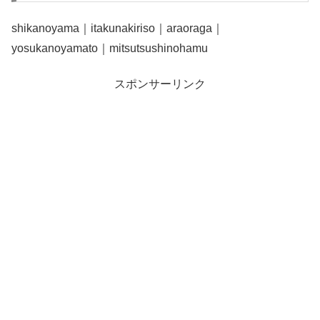
shikanoyama｜itakunakiriso｜araoraga｜
yosukanoyamato｜mitsutsushinohamu
スポンサーリンク