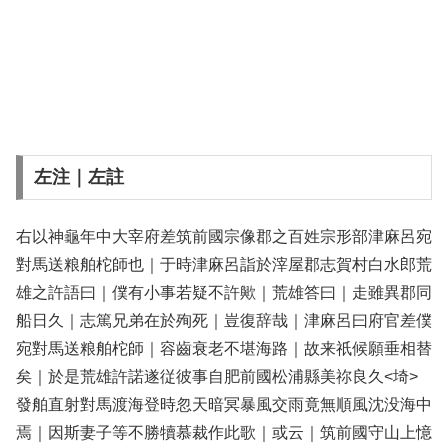
左注｜左註
右以神龜年中大宰府差筑前國宗像郡之百姓宗形部津麻呂宛
對馬送粮舶柁師也｜于時津麻呂詣於滓屋郡志賀村白水郎荒
雄之許語曰｜僕有小事若疑不許歟｜荒雄答曰｜走雖異郡同
船日久｜志篤兄弟在於殉死｜豈復辞哉｜津麻呂曰府官差僕
宛對馬送粮舶柁師｜容齒衰老不堪海路｜故来祇候願垂相替
矣｜於是荒雄許諾遂従彼事自肥前國松浦縣美祢良久<埼>
發舶直射對馬渡海登時忽天暗冥暴風交雨竟無順風沈没海中
焉｜因斯妻子等不勝犢慕裁作此歌｜或云｜筑前國守山上憶