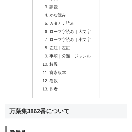
訓読
かな読み
カタカナ読み
ローマ字読み｜大文字
ローマ字読み｜小文字
左注｜左註
事項｜分類・ジャンル
校異
寛永版本
巻数
作者
万葉集3862番について