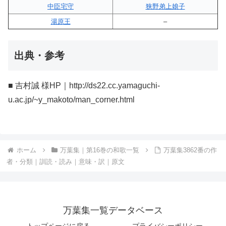
中臣宅守
狭野弟上娘子
湯原王
–
出典・参考
■ 吉村誠 様HP｜http://ds22.cc.yamaguchi-
u.ac.jp/~y_makoto/man_corner.html
ホーム
万葉集｜第16巻の和歌一覧
万葉集3862番の作
者・分類｜訓読・読み｜意味・訳｜原文
万葉集一覧データベース
トップページに戻る
プライバシーポリシー