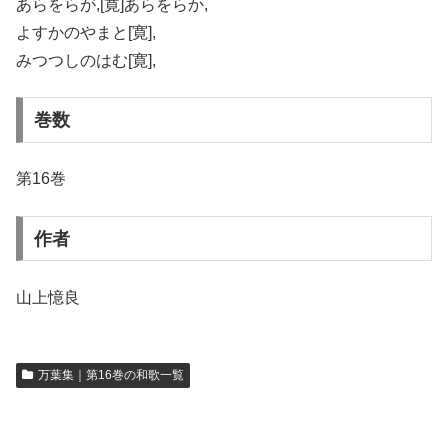
あらをらが,[寛]あらをらか,
よすかのやまと[寛],
みつつしのはむ[寛],
巻数
第16巻
作者
山上憶良
万葉集｜第16巻の和歌一覧