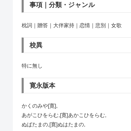
事項｜分類・ジャンル
枕詞｜贈答｜大伴家持｜恋情｜悲別｜女歌
校異
特に無し
寛永版本
かくのみや[寛],
あがこひをらむ,[寛]あかこひをらむ,
ぬばたまの,[寛]ぬはたまの,