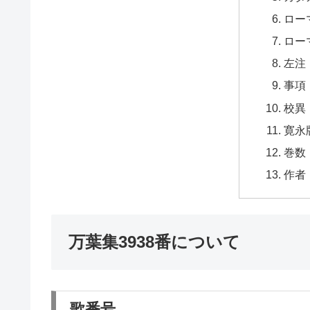
ロー
ロー
左注
事項
校異
寛永
巻数
作者
万葉集3938番について
歌番号