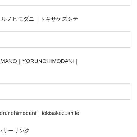
ヨルノヒモダニ｜トキサケズシテ
AMANO｜YORUNOHIMODANI｜
unohimodani｜tokisakezushite
ンサーリンク