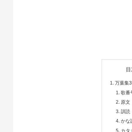
目
万葉集3
歌番
原文
訓読
かな
カタ