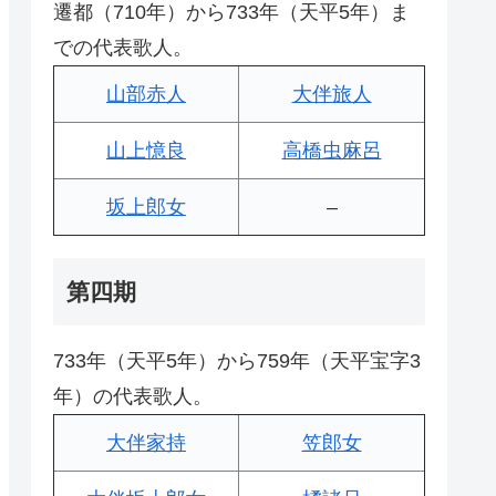
遷都（710年）から733年（天平5年）ま
での代表歌人。
山部赤人
大伴旅人
山上憶良
高橋虫麻呂
坂上郎女
–
第四期
733年（天平5年）から759年（天平宝字3
年）の代表歌人。
大伴家持
笠郎女