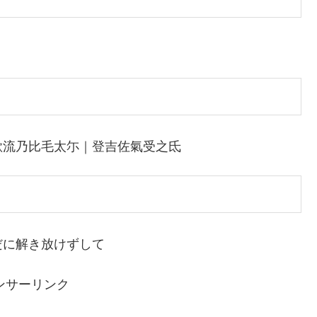
欲流乃比毛太尓｜登吉佐氣受之氐
だに解き放けずして
ンサーリンク