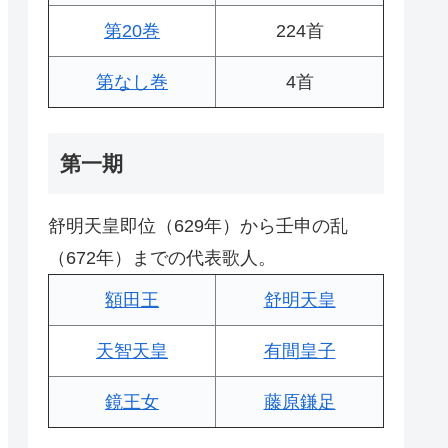
第20巻
224首
第なし巻
4首
第一期
舒明天皇即位（629年）から壬申の乱
（672年）までの代表歌人。
額田王
舒明天皇
天智天皇
有間皇子
鏡王女
藤原鎌足