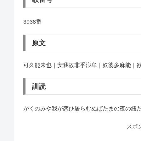
3938番
原文
可久能未也｜安我故非乎浪牟｜奴婆多麻能｜
訓読
かくのみや我が恋ひ居らむぬばたまの夜の紐
スポ