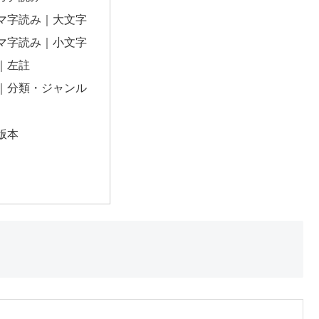
マ字読み｜大文字
マ字読み｜小文字
｜左註
｜分類・ジャンル
版本