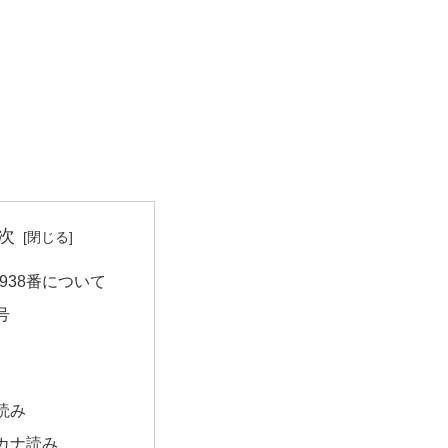
次
938番について
号
読み
カナ読み