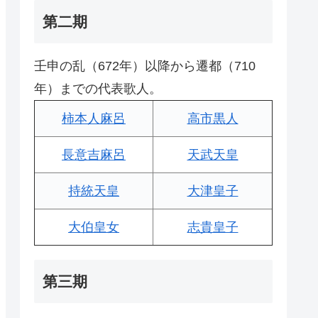
第二期
壬申の乱（672年）以降から遷都（710
年）までの代表歌人。
柿本人麻呂
高市黒人
長意吉麻呂
天武天皇
持統天皇
大津皇子
大伯皇女
志貴皇子
第三期