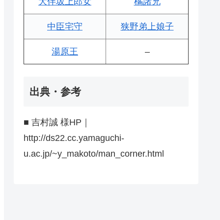
大伴坂上郎女
橘諸兄
中臣宅守
狭野弟上娘子
湯原王
–
出典・参考
■ 吉村誠 様HP｜
http://ds22.cc.yamaguchi-
u.ac.jp/~y_makoto/man_corner.html