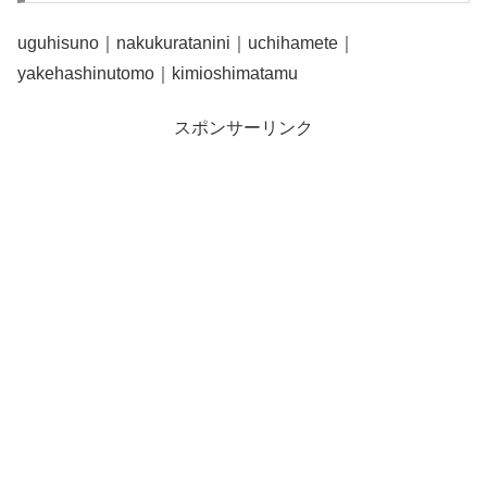
uguhisuno｜nakukuratanini｜uchihamete｜
yakehashinutomo｜kimioshimatamu
スポンサーリンク