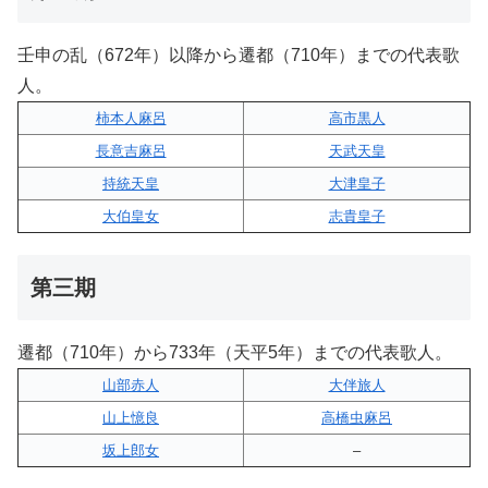
壬申の乱（672年）以降から遷都（710年）までの代表歌
人。
柿本人麻呂
高市黒人
長意吉麻呂
天武天皇
持統天皇
大津皇子
大伯皇女
志貴皇子
第三期
遷都（710年）から733年（天平5年）までの代表歌人。
山部赤人
大伴旅人
山上憶良
高橋虫麻呂
坂上郎女
–