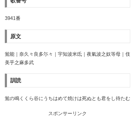
歌番号
3941番
原文
鴬能｜奈久々良多尓々｜宇知波米氐｜夜氣波之奴等母｜伎
美乎之麻多武
訓読
鴬の鳴くくら谷にうちはめて焼けは死ぬとも君をし待たむ
スポンサーリンク