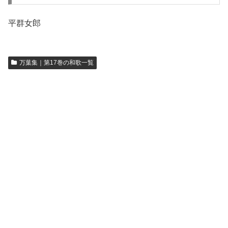
平群女郎
万葉集｜第17巻の和歌一覧