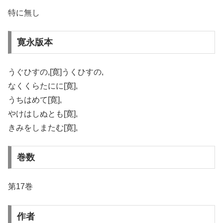
特に無し
寛永版本
うぐひすの,[寛]うくひすの,
なくくらたにに[寛],
うちはめて[寛],
やけはしぬとも[寛],
きみをしまたむ[寛],
巻数
第17巻
作者