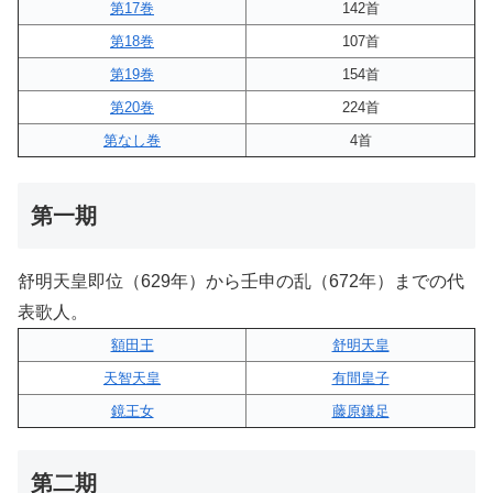
第17巻
142首
第18巻
107首
第19巻
154首
第20巻
224首
第なし巻
4首
第一期
舒明天皇即位（629年）から壬申の乱（672年）までの代
表歌人。
額田王
舒明天皇
天智天皇
有間皇子
鏡王女
藤原鎌足
第二期