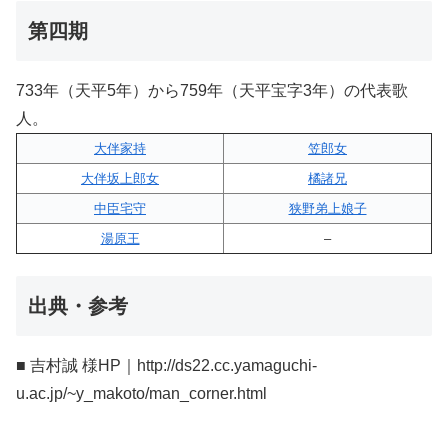
第四期
733年（天平5年）から759年（天平宝字3年）の代表歌
人。
大伴家持
笠郎女
大伴坂上郎女
橘諸兄
中臣宅守
狭野弟上娘子
湯原王
–
出典・参考
■ 吉村誠 様HP｜http://ds22.cc.yamaguchi-
u.ac.jp/~y_makoto/man_corner.html