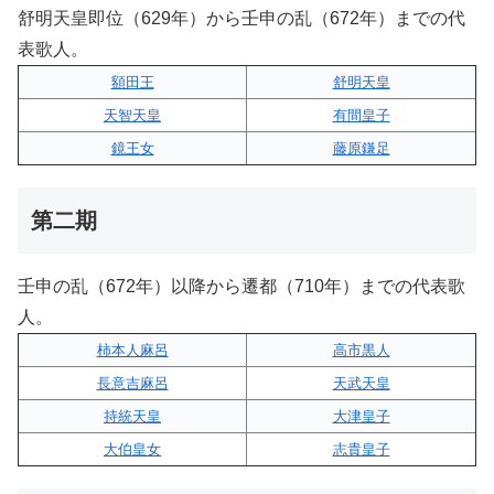
舒明天皇即位（629年）から壬申の乱（672年）までの代
表歌人。
額田王
舒明天皇
天智天皇
有間皇子
鏡王女
藤原鎌足
第二期
壬申の乱（672年）以降から遷都（710年）までの代表歌
人。
柿本人麻呂
高市黒人
長意吉麻呂
天武天皇
持統天皇
大津皇子
大伯皇女
志貴皇子