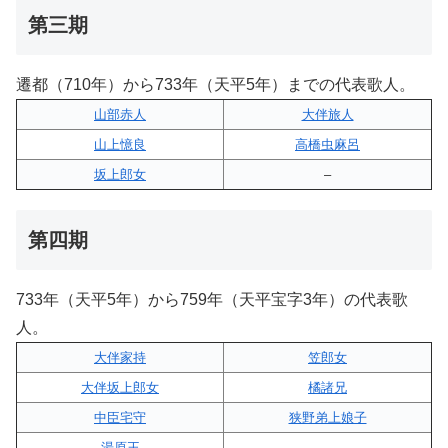
第三期
遷都（710年）から733年（天平5年）までの代表歌人。
山部赤人
大伴旅人
山上憶良
高橋虫麻呂
坂上郎女
–
第四期
733年（天平5年）から759年（天平宝字3年）の代表歌
人。
大伴家持
笠郎女
大伴坂上郎女
橘諸兄
中臣宅守
狭野弟上娘子
湯原王
–