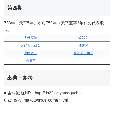
第四期
733年（天平5年）から759年（天平宝字3年）の代表歌
人。
大伴家持
笠郎女
大伴坂上郎女
橘諸兄
中臣宅守
狭野弟上娘子
湯原王
–
出典・参考
■ 吉村誠 様HP｜http://ds22.cc.yamaguchi-
u.ac.jp/~y_makoto/man_corner.html