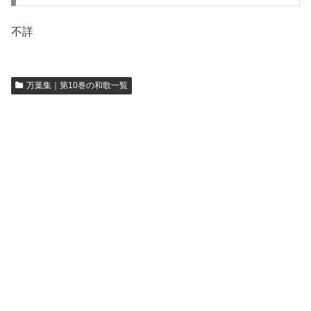
不詳
万葉集｜第10巻の和歌一覧