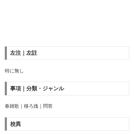
左注｜左註
特に無し
事項｜分類・ジャンル
春雑歌｜移ろ媿｜問答
校異