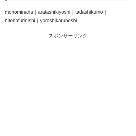
monominaha｜aratashikiyoshi｜tadashikumo｜
hitohafurinishi｜yoroshikarubeshi
スポンサーリンク