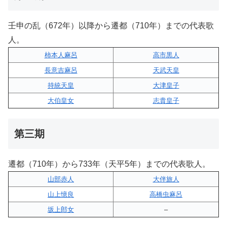
壬申の乱（672年）以降から遷都（710年）までの代表歌
人。
柿本人麻呂
高市黒人
長意吉麻呂
天武天皇
持統天皇
大津皇子
大伯皇女
志貴皇子
第三期
遷都（710年）から733年（天平5年）までの代表歌人。
山部赤人
大伴旅人
山上憶良
高橋虫麻呂
坂上郎女
–