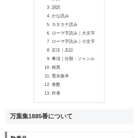
訓読
かな読み
カタカナ読み
ローマ字読み｜大文字
ローマ字読み｜小文字
左注｜左註
事項｜分類・ジャンル
校異
寛永版本
巻数
作者
万葉集1885番について