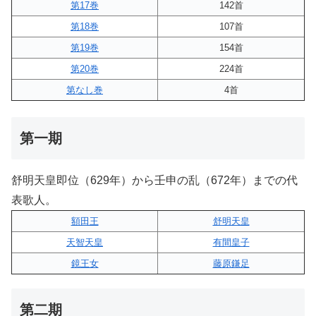
第17巻
142首
第18巻
107首
第19巻
154首
第20巻
224首
第なし巻
4首
第一期
舒明天皇即位（629年）から壬申の乱（672年）までの代
表歌人。
額田王
舒明天皇
天智天皇
有間皇子
鏡王女
藤原鎌足
第二期