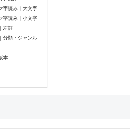
マ字読み｜大文字
マ字読み｜小文字
｜左註
｜分類・ジャンル
版本