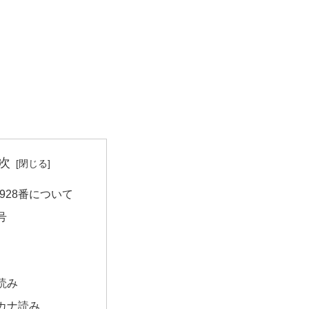
次
928番について
号
読み
カナ読み