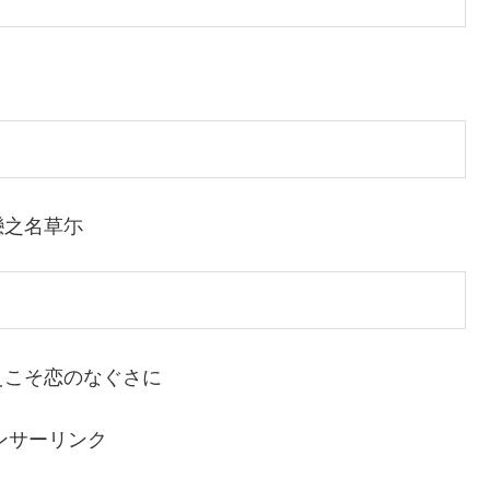
戀之名草尓
えこそ恋のなぐさに
ンサーリンク