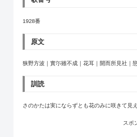
1928番
原文
狭野方波｜實尓雖不成｜花耳｜開而所見社｜
訓読
さのかたは実にならずとも花のみに咲きて見
スポ