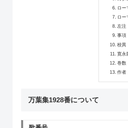
ロー
ロー
左注
事項
校異
寛永
巻数
作者
万葉集1928番について
歌番号