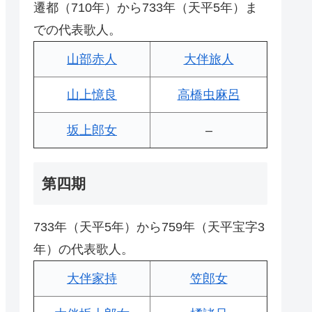
遷都（710年）から733年（天平5年）ま
での代表歌人。
山部赤人
大伴旅人
山上憶良
高橋虫麻呂
坂上郎女
–
第四期
733年（天平5年）から759年（天平宝字3
年）の代表歌人。
大伴家持
笠郎女