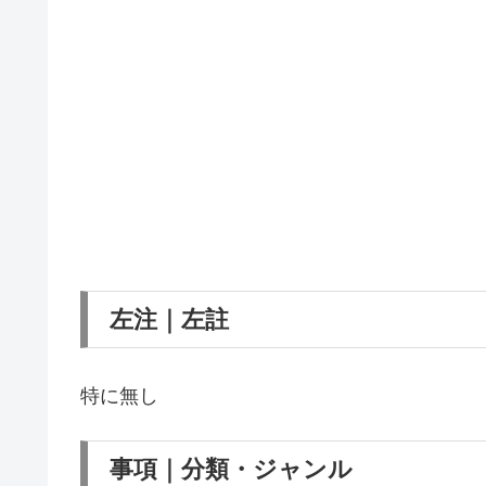
左注｜左註
特に無し
事項｜分類・ジャンル