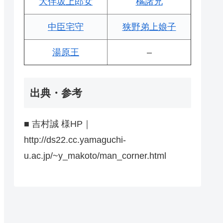
大伴坂上郎女
橘諸兄
中臣宅守
狭野弟上娘子
湯原王
–
出典・参考
■ 吉村誠 様HP｜
http://ds22.cc.yamaguchi-
u.ac.jp/~y_makoto/man_corner.html