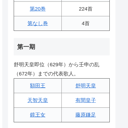
第20巻
224首
第なし巻
4首
第一期
舒明天皇即位（629年）から壬申の乱
（672年）までの代表歌人。
額田王
舒明天皇
天智天皇
有間皇子
鏡王女
藤原鎌足