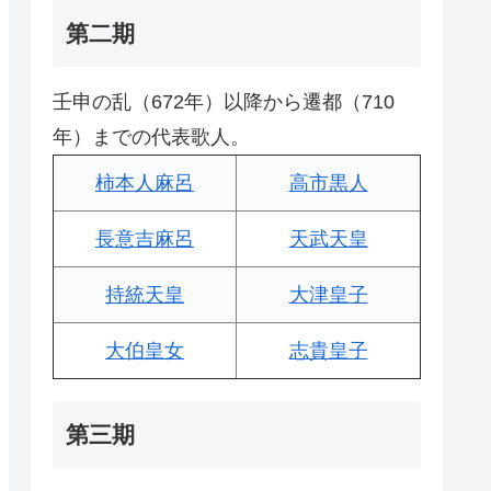
第二期
壬申の乱（672年）以降から遷都（710
年）までの代表歌人。
柿本人麻呂
高市黒人
長意吉麻呂
天武天皇
持統天皇
大津皇子
大伯皇女
志貴皇子
第三期