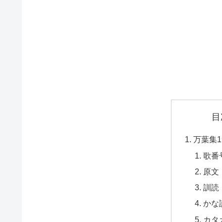
目
万葉集1
歌番
原文
訓読
かな
カタ