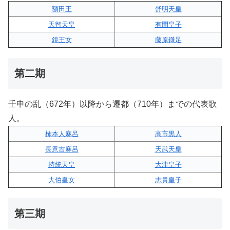
額田王
舒明天皇
天智天皇
有間皇子
鏡王女
藤原鎌足
第二期
壬申の乱（672年）以降から遷都（710年）までの代表歌
人。
柿本人麻呂
高市黒人
長意吉麻呂
天武天皇
持統天皇
大津皇子
大伯皇女
志貴皇子
第三期