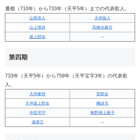
遷都（710年）から733年（天平5年）までの代表歌人。
山部赤人
大伴旅人
山上憶良
高橋虫麻呂
坂上郎女
–
第四期
733年（天平5年）から759年（天平宝字3年）の代表歌
人。
大伴家持
笠郎女
大伴坂上郎女
橘諸兄
中臣宅守
狭野弟上娘子
湯原王
–