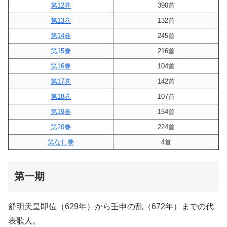
第12巻
390首
第13巻
132首
第14巻
245首
第15巻
216首
第16巻
104首
第17巻
142首
第18巻
107首
第19巻
154首
第20巻
224首
第なし巻
4首
第一期
舒明天皇即位（629年）から壬申の乱（672年）までの代
表歌人。