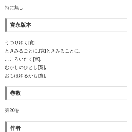
特に無し
寛永版本
うつりゆく[寛],
ときみるごとに,[寛]ときみることに,
こころいたく[寛],
むかしのひとし[寛],
おもほゆるかも[寛],
巻数
第20巻
作者