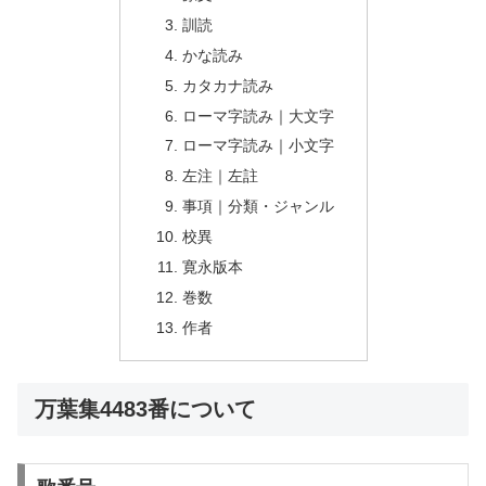
訓読
かな読み
カタカナ読み
ローマ字読み｜大文字
ローマ字読み｜小文字
左注｜左註
事項｜分類・ジャンル
校異
寛永版本
巻数
作者
万葉集4483番について