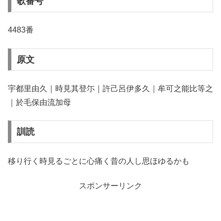
歌番号
4483番
原文
宇都里由久｜時見其登尓｜許己呂伊多久｜牟可之能比等之
｜於毛保由流加母
訓読
移り行く時見るごとに心痛く昔の人し思ほゆるかも
スポンサーリンク