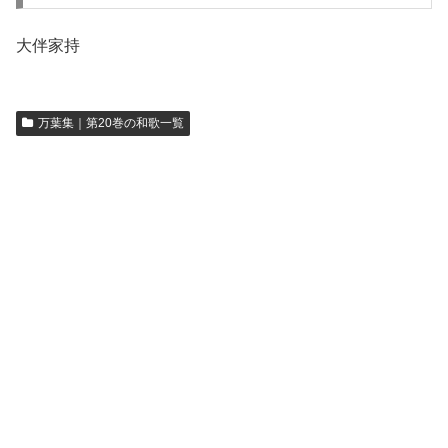
大伴家持
万葉集｜第20巻の和歌一覧