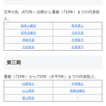
壬申の乱（672年）以降から遷都（710年）までの代表歌
人。
柿本人麻呂
高市黒人
長意吉麻呂
天武天皇
持統天皇
大津皇子
大伯皇女
志貴皇子
第三期
遷都（710年）から733年（天平5年）までの代表歌人。
山部赤人
大伴旅人
山上憶良
高橋虫麻呂
坂上郎女
–