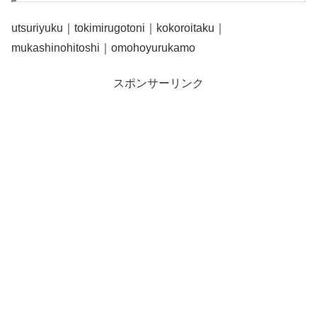
utsuriyuku｜tokimirugotoni｜kokoroitaku｜
mukashinohitoshi｜omohoyurukamo
スポンサーリンク