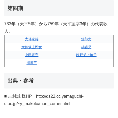
第四期
733年（天平5年）から759年（天平宝字3年）の代表歌
人。
大伴家持
笠郎女
大伴坂上郎女
橘諸兄
中臣宅守
狭野弟上娘子
湯原王
–
出典・参考
■ 吉村誠 様HP｜http://ds22.cc.yamaguchi-
u.ac.jp/~y_makoto/man_corner.html