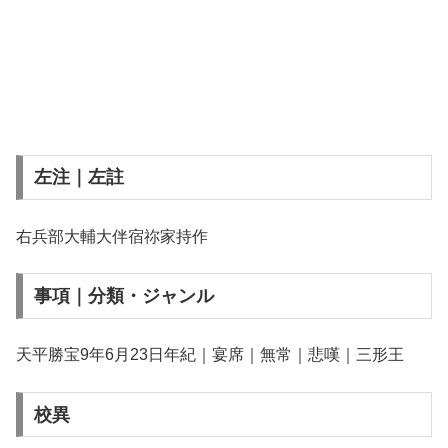
左注｜左註
右兵部大輔大伴宿祢家持作
事項｜分類・ジャンル
天平勝宝9年6月23日年紀｜宴席｜無常｜悲嘆｜三形王
校異