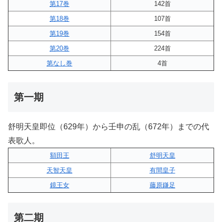
第17巻
142首
第18巻
107首
第19巻
154首
第20巻
224首
第なし巻
4首
第一期
舒明天皇即位（629年）から壬申の乱（672年）までの代
表歌人。
額田王
舒明天皇
天智天皇
有間皇子
鏡王女
藤原鎌足
第二期