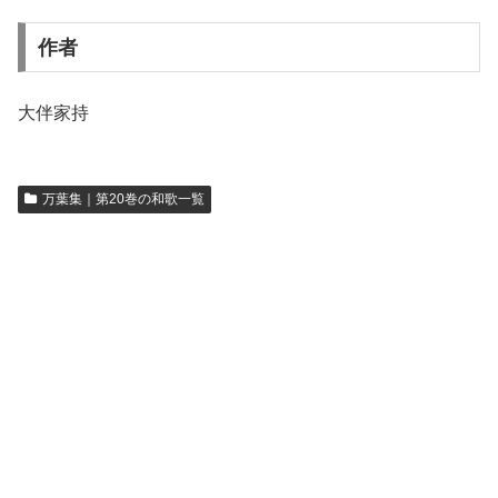
作者
大伴家持
万葉集｜第20巻の和歌一覧