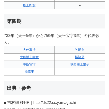
坂上郎女
–
第四期
733年（天平5年）から759年（天平宝字3年）の代表歌
人。
大伴家持
笠郎女
大伴坂上郎女
橘諸兄
中臣宅守
狭野弟上娘子
湯原王
–
出典・参考
■ 吉村誠 様HP｜http://ds22.cc.yamaguchi-