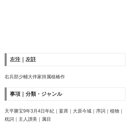
左注｜左註
右兵部少輔大伴家持属植椿作
事項｜分類・ジャンル
天平勝宝9年3月4日年紀｜宴席｜大原今城｜序詞｜植物｜
枕詞｜主人讃美｜属目