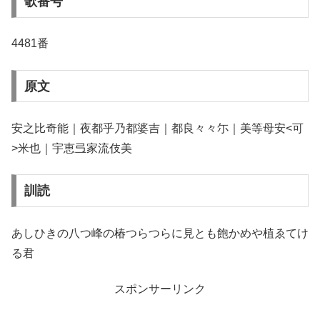
歌番号
4481番
原文
安之比奇能｜夜都乎乃都婆吉｜都良々々尓｜美等母安<可
>米也｜宇恵弖家流伎美
訓読
あしひきの八つ峰の椿つらつらに見とも飽かめや植ゑてけ
る君
スポンサーリンク