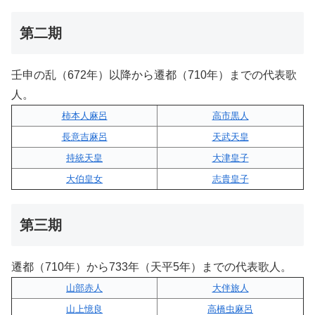
第二期
壬申の乱（672年）以降から遷都（710年）までの代表歌
人。
柿本人麻呂
高市黒人
長意吉麻呂
天武天皇
持統天皇
大津皇子
大伯皇女
志貴皇子
第三期
遷都（710年）から733年（天平5年）までの代表歌人。
山部赤人
大伴旅人
山上憶良
高橋虫麻呂