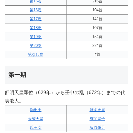
第15巻
216首
第16巻
104首
第17巻
142首
第18巻
107首
第19巻
154首
第20巻
224首
第なし巻
4首
第一期
舒明天皇即位（629年）から壬申の乱（672年）までの代
表歌人。
額田王
舒明天皇
天智天皇
有間皇子
鏡王女
藤原鎌足