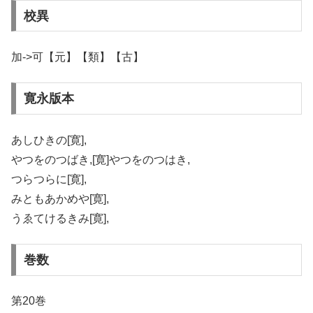
校異
加->可【元】【類】【古】
寛永版本
あしひきの[寛],
やつをのつばき,[寛]やつをのつはき,
つらつらに[寛],
みともあかめや[寛],
うゑてけるきみ[寛],
巻数
第20巻