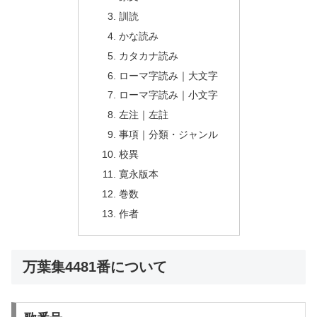
訓読
かな読み
カタカナ読み
ローマ字読み｜大文字
ローマ字読み｜小文字
左注｜左註
事項｜分類・ジャンル
校異
寛永版本
巻数
作者
万葉集4481番について