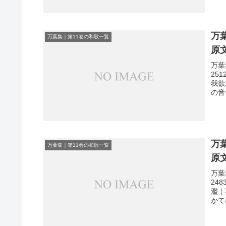
万
万葉集｜第11巻の和歌一覧
原
万葉
25
我欲
の音
万
万葉集｜第11巻の和歌一覧
原
万葉
24
濫｜
かて