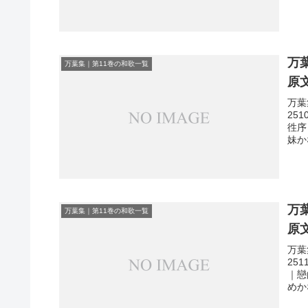
万
万葉集｜第11巻の和歌一覧
原
万葉
25
徃序
妹か
万
万葉集｜第11巻の和歌一覧
原
万葉
25
｜戀
めか