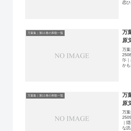
恋ひ
万
万葉集｜第11巻の和歌一覧
原
万葉
25
尓｜
かも
万
万葉集｜第11巻の和歌一覧
原
万葉
25
｜隠
な読