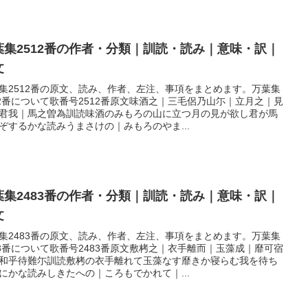
葉集2512番の作者・分類｜訓読・読み｜意味・訳｜
文
集2512番の原文、読み、作者、左注、事項をまとめます。万葉集
12番について歌番号2512番原文味酒之｜三毛侶乃山尓｜立月之｜見
君我｜馬之曽為訓読味酒のみもろの山に立つ月の見が欲し君が馬
ぞするかな読みうまさけの｜みもろのやま...
葉集2483番の作者・分類｜訓読・読み｜意味・訳｜
文
集2483番の原文、読み、作者、左注、事項をまとめます。万葉集
83番について歌番号2483番原文敷栲之｜衣手離而｜玉藻成｜靡可宿
和乎待難尓訓読敷栲の衣手離れて玉藻なす靡きか寝らむ我を待ち
にかな読みしきたへの｜ころもでかれて｜...