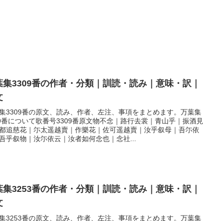
葉集3309番の作者・分類｜訓読・読み｜意味・訳｜
文
集3309番の原文、読み、作者、左注、事項をまとめます。万葉集
09番について歌番号3309番原文物不念｜路行去裳｜青山乎｜振酒見
都追慈花｜尓太遥越賣｜作樂花｜佐可遥越賣｜汝乎叙母｜吾尓依
吾乎叙物｜汝尓依云｜汝者如何念也｜念社...
葉集3253番の作者・分類｜訓読・読み｜意味・訳｜
文
集3253番の原文、読み、作者、左注、事項をまとめます。万葉集