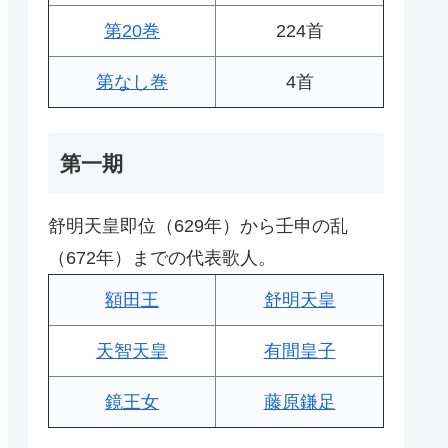
第20巻
224首
第なし巻
4首
第一期
舒明天皇即位（629年）から壬申の乱
（672年）までの代表歌人。
額田王
舒明天皇
天智天皇
有間皇子
鏡王女
藤原鎌足