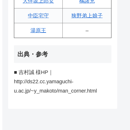
大伴坂上郎女
橘諸兄
中臣宅守
狭野弟上娘子
湯原王
–
出典・参考
■ 吉村誠 様HP｜
http://ds22.cc.yamaguchi-
u.ac.jp/~y_makoto/man_corner.html