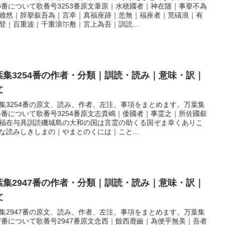
53番について歌番号3253番原文葦原｜水穂國者｜神在随｜事擧不為
雖然｜辞擧叙吾為｜言幸｜真福座跡｜恙無｜福座者｜荒礒浪｜有
登｜百重波｜千重浪尓敷｜言上為吾｜訓読...
葉集3254番の作者・分類｜訓読・読み｜意味・訳｜
文
集3254番の原文、読み、作者、左注、事項をまとめます。万葉集
54番について歌番号3254番原文志貴嶋｜倭國者｜事霊之｜所佐國叙
福在与具訓読磯城島の大和の国は言霊の助くる国ぞま幸くありこ
な読みしきしまの｜やまとのくには｜こと...
葉集2947番の作者・分類｜訓読・読み｜意味・訳｜
文
集2947番の原文、読み、作者、左注、事項をまとめます。万葉集
47番について歌番号2947番原文念西｜餘西鹿齒｜為便乎無美｜吾者