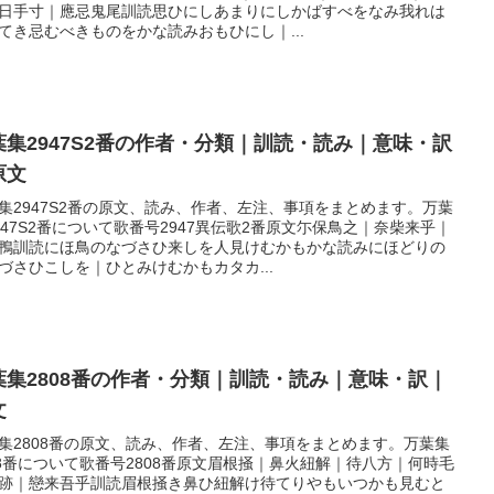
日手寸｜應忌鬼尾訓読思ひにしあまりにしかばすべをなみ我れは
てき忌むべきものをかな読みおもひにし｜...
葉集2947S2番の作者・分類｜訓読・読み｜意味・訳
原文
集2947S2番の原文、読み、作者、左注、事項をまとめます。万葉
947S2番について歌番号2947異伝歌2番原文尓保鳥之｜奈柴来乎｜
鴨訓読にほ鳥のなづさひ来しを人見けむかもかな読みにほどりの
づさひこしを｜ひとみけむかもカタカ...
葉集2808番の作者・分類｜訓読・読み｜意味・訳｜
文
集2808番の原文、読み、作者、左注、事項をまとめます。万葉集
08番について歌番号2808番原文眉根掻｜鼻火紐解｜待八方｜何時毛
跡｜戀来吾乎訓読眉根掻き鼻ひ紐解け待てりやもいつかも見むと