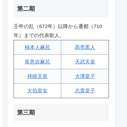
第二期
壬申の乱（672年）以降から遷都（710
年）までの代表歌人。
柿本人麻呂
高市黒人
長意吉麻呂
天武天皇
持統天皇
大津皇子
大伯皇女
志貴皇子
第三期