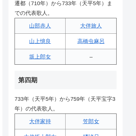
遷都（710年）から733年（天平5年）ま
での代表歌人。
山部赤人
大伴旅人
山上憶良
高橋虫麻呂
坂上郎女
–
第四期
733年（天平5年）から759年（天平宝字3
年）の代表歌人。
大伴家持
笠郎女