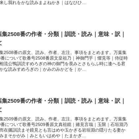
来し我れをかな読みまよねかき｜はなひひ...
葉集2508番の作者・分類｜訓読・読み｜意味・訳｜
文
集2508番の原文、読み、作者、左注、事項をまとめます。万葉集
08番について歌番号2508番原文皇祖乃｜神御門乎｜懼見等｜侍従時
相流公鴨訓読すめろぎの神の御門を畏みとさもらふ時に逢へる君
かな読みすめろぎの｜かみのみかどを｜か...
葉集2509番の作者・分類｜訓読・読み｜意味・訳｜
文
集2509番の原文、読み、作者、左注、事項をまとめます。万葉集
09番について歌番号2509番原文真祖鏡｜雖見言哉｜玉限｜石垣淵乃
而在攦訓読まそ鏡見とも言はめや玉かぎる岩垣淵の隠りたる妻か
みまそかがみ｜みともいはめや｜たまかぎ...