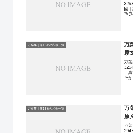
32
國｜
毛見
万
万葉集｜第13巻の和歌一覧
原
万葉
32
｜真
そか
万
万葉集｜第12巻の和歌一覧
原
万葉
29