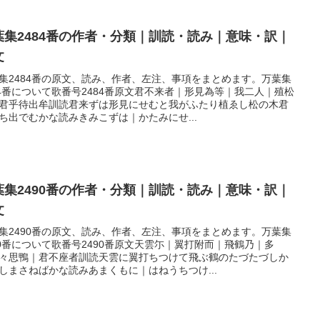
葉集2484番の作者・分類｜訓読・読み｜意味・訳｜
文
集2484番の原文、読み、作者、左注、事項をまとめます。万葉集
84番について歌番号2484番原文君不来者｜形見為等｜我二人｜殖松
君乎待出牟訓読君来ずは形見にせむと我がふたり植ゑし松の木君
ち出でむかな読みきみこずは｜かたみにせ...
葉集2490番の作者・分類｜訓読・読み｜意味・訳｜
文
集2490番の原文、読み、作者、左注、事項をまとめます。万葉集
90番について歌番号2490番原文天雲尓｜翼打附而｜飛鶴乃｜多
々思鴨｜君不座者訓読天雲に翼打ちつけて飛ぶ鶴のたづたづしか
しまさねばかな読みあまくもに｜はねうちつけ...