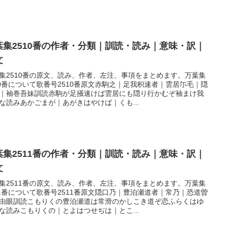
葉集2510番の作者・分類｜訓読・読み｜意味・訳｜
文
集2510番の原文、読み、作者、左注、事項をまとめます。万葉集
10番について歌番号2510番原文赤駒之｜足我枳速者｜雲居尓毛｜隠
｜袖巻吾妹訓読赤駒が足掻速けば雲居にも隠り行かむぞ袖まけ我
な読みあかごまが｜あがきはやけば｜くも...
葉集2511番の作者・分類｜訓読・読み｜意味・訳｜
文
集2511番の原文、読み、作者、左注、事項をまとめます。万葉集
11番について歌番号2511番原文隠口乃｜豊泊瀬道者｜常乃｜恐道曽
由眼訓読こもりくの豊泊瀬道は常滑のかしこき道ぞ恋ふらくはゆ
な読みこもりくの｜とよはつせぢは｜とこ...