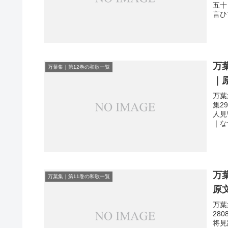
五十
言ひ
万
万葉集｜第12巻の和歌一覧
｜
万葉
集2
人見
｜な
万
万葉集｜第11巻の和歌一覧
原
万葉
28
将見