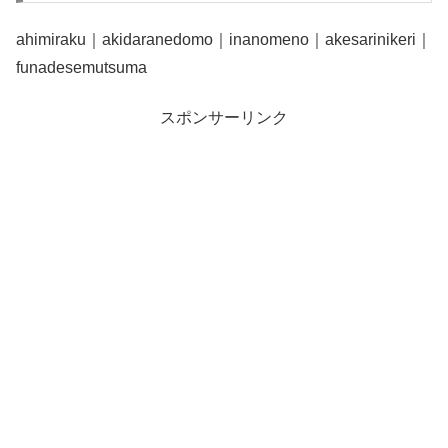
ahimiraku｜akidaranedomo｜inanomeno｜akesarinikeri｜
funadesemutsuma
スポンサーリンク