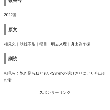
歌番号
2022番
原文
相見久｜猒雖不足｜稲目｜明去来理｜舟出為牟攦
訓読
相見らく飽き足らねどもいなのめの明けさりにけり舟出せ
む妻
スポンサーリンク