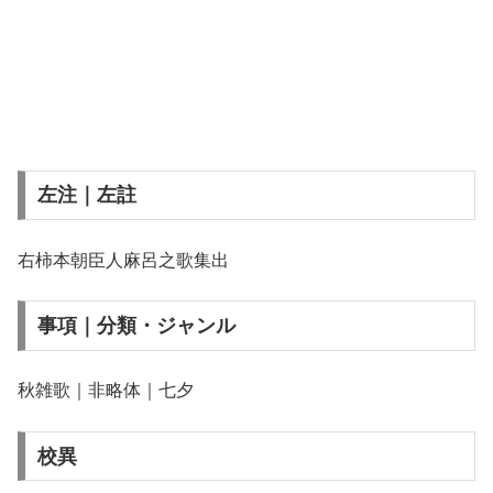
左注｜左註
右柿本朝臣人麻呂之歌集出
事項｜分類・ジャンル
秋雑歌｜非略体｜七夕
校異