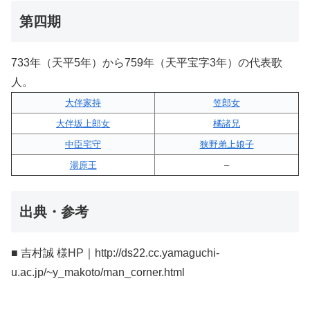
第四期
733年（天平5年）から759年（天平宝字3年）の代表歌
人。
大伴家持
笠郎女
大伴坂上郎女
橘諸兄
中臣宅守
狭野弟上娘子
湯原王
–
出典・参考
■ 吉村誠 様HP｜http://ds22.cc.yamaguchi-
u.ac.jp/~y_makoto/man_corner.html