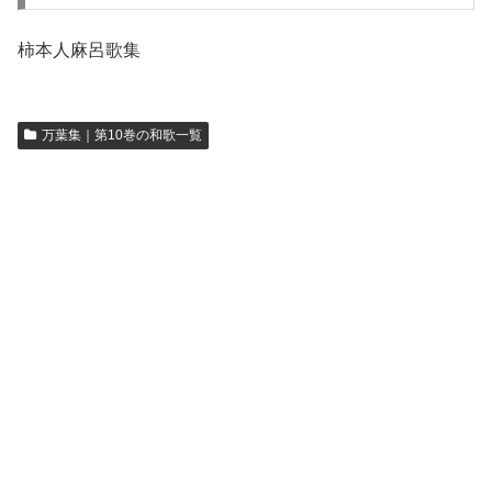
柿本人麻呂歌集
万葉集｜第10巻の和歌一覧