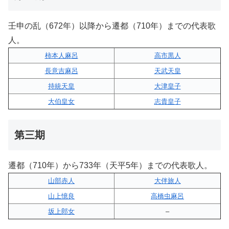
壬申の乱（672年）以降から遷都（710年）までの代表歌
人。
柿本人麻呂
高市黒人
長意吉麻呂
天武天皇
持統天皇
大津皇子
大伯皇女
志貴皇子
第三期
遷都（710年）から733年（天平5年）までの代表歌人。
山部赤人
大伴旅人
山上憶良
高橋虫麻呂
坂上郎女
–