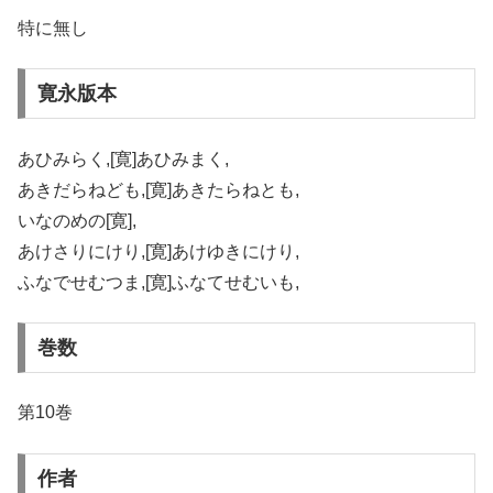
特に無し
寛永版本
あひみらく,[寛]あひみまく,
あきだらねども,[寛]あきたらねとも,
いなのめの[寛],
あけさりにけり,[寛]あけゆきにけり,
ふなでせむつま,[寛]ふなてせむいも,
巻数
第10巻
作者