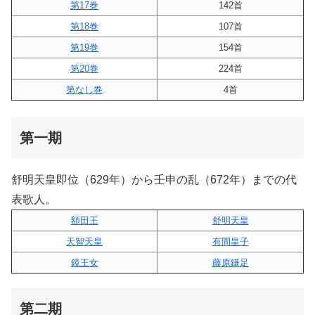
第17巻
142首
第18巻
107首
第19巻
154首
第20巻
224首
第なし巻
4首
第一期
舒明天皇即位（629年）から壬申の乱（672年）までの代
表歌人。
額田王
舒明天皇
天智天皇
有間皇子
鏡王女
藤原鎌足
第二期