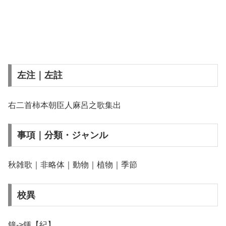
左注｜左註
右二首柿本朝臣人麻呂之歌集出
事項｜分類・ジャンル
秋雑歌｜非略体｜動物｜植物｜季節
校異
鐘->鍾【紀】