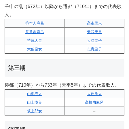
壬申の乱（672年）以降から遷都（710年）までの代表歌
人。
柿本人麻呂
高市黒人
長意吉麻呂
天武天皇
持統天皇
大津皇子
大伯皇女
志貴皇子
第三期
遷都（710年）から733年（天平5年）までの代表歌人。
山部赤人
大伴旅人
山上憶良
高橋虫麻呂
坂上郎女
–