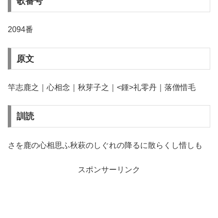
歌番号
2094番
原文
竿志鹿之｜心相念｜秋芽子之｜<鍾>礼零丹｜落僧惜毛
訓読
さを鹿の心相思ふ秋萩のしぐれの降るに散らくし惜しも
スポンサーリンク