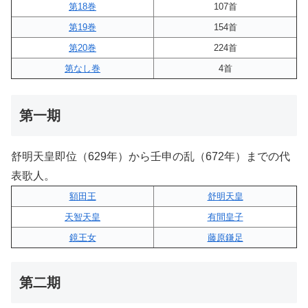
第18巻
107首
第19巻
154首
第20巻
224首
第なし巻
4首
第一期
舒明天皇即位（629年）から壬申の乱（672年）までの代
表歌人。
額田王
舒明天皇
天智天皇
有間皇子
鏡王女
藤原鎌足
第二期