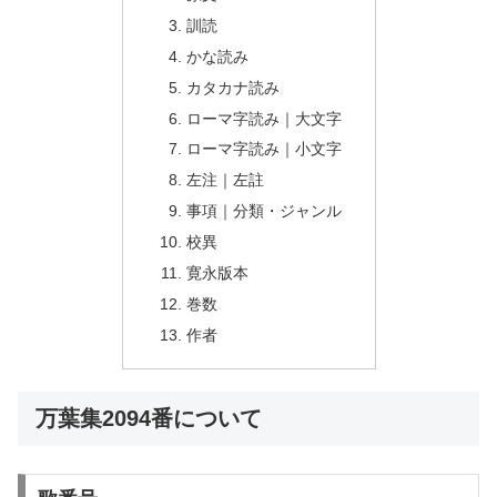
訓読
かな読み
カタカナ読み
ローマ字読み｜大文字
ローマ字読み｜小文字
左注｜左註
事項｜分類・ジャンル
校異
寛永版本
巻数
作者
万葉集2094番について