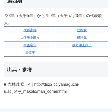
第四期
733年（天平5年）から759年（天平宝字3年）の代表歌
人。
大伴家持
笠郎女
大伴坂上郎女
橘諸兄
中臣宅守
狭野弟上娘子
湯原王
–
出典・参考
■ 吉村誠 様HP｜http://ds22.cc.yamaguchi-
u.ac.jp/~y_makoto/man_corner.html