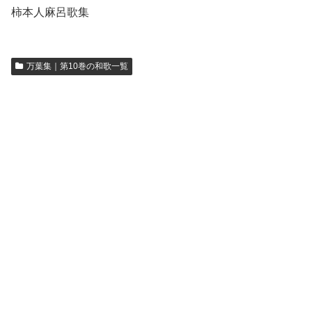
柿本人麻呂歌集
万葉集｜第10巻の和歌一覧