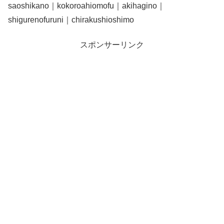
saoshikano｜kokoroahiomofu｜akihagino｜
shigurenofuruni｜chirakushioshimo
スポンサーリンク