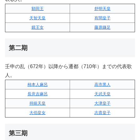
額田王
舒明天皇
天智天皇
有間皇子
鏡王女
藤原鎌足
第二期
壬申の乱（672年）以降から遷都（710年）までの代表歌
人。
柿本人麻呂
高市黒人
長意吉麻呂
天武天皇
持統天皇
大津皇子
大伯皇女
志貴皇子
第三期