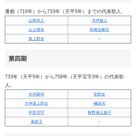
遷都（710年）から733年（天平5年）までの代表歌人。
山部赤人
大伴旅人
山上憶良
高橋虫麻呂
坂上郎女
–
第四期
733年（天平5年）から759年（天平宝字3年）の代表歌
人。
大伴家持
笠郎女
大伴坂上郎女
橘諸兄
中臣宅守
狭野弟上娘子
湯原王
–