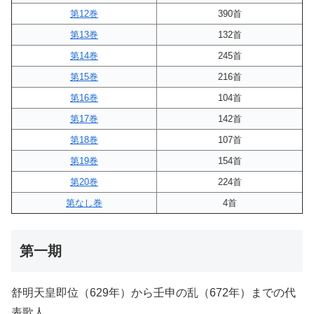
第12巻
390首
第13巻
132首
第14巻
245首
第15巻
216首
第16巻
104首
第17巻
142首
第18巻
107首
第19巻
154首
第20巻
224首
第なし巻
4首
第一期
舒明天皇即位（629年）から壬申の乱（672年）までの代
表歌人。