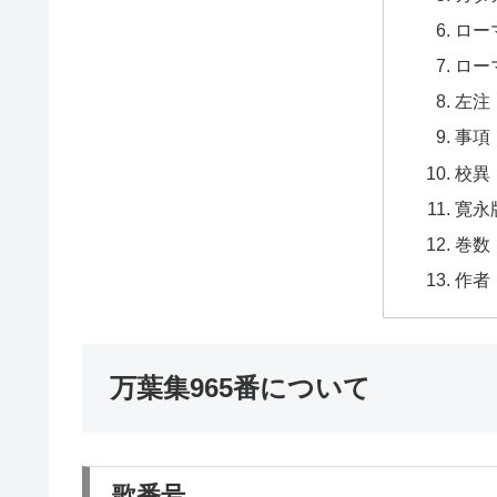
ロー
ロー
左注
事項
校異
寛永
巻数
作者
万葉集965番について
歌番号