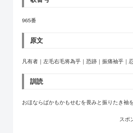
965番
原文
凡有者｜左毛右毛将為乎｜恐跡｜振痛袖乎｜
訓読
おほならばかもかもせむを畏みと振りたき袖
スポ