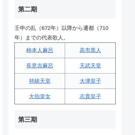
第二期
壬申の乱（672年）以降から遷都（710
年）までの代表歌人。
柿本人麻呂
高市黒人
長意吉麻呂
天武天皇
持統天皇
大津皇子
大伯皇女
志貴皇子
第三期