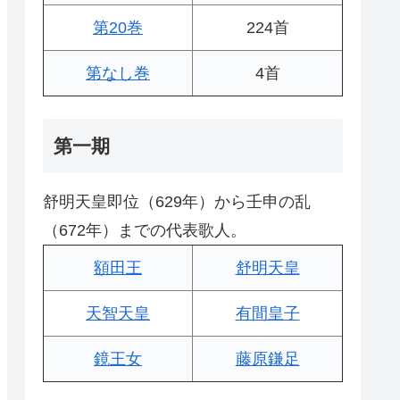
第20巻
224首
第なし巻
4首
第一期
舒明天皇即位（629年）から壬申の乱
（672年）までの代表歌人。
額田王
舒明天皇
天智天皇
有間皇子
鏡王女
藤原鎌足