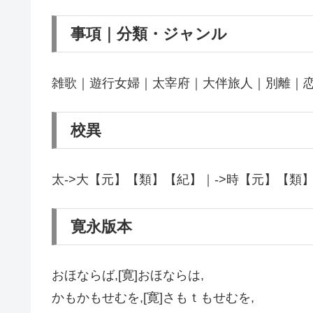
事項｜分類・ジャンル
雑歌｜遊行女婦｜太宰府｜大伴旅人｜別離｜恋
校異
太->大【元】【類】【紀】｜->時【元】【
寛永版本
おほならば,[寛]おほならは,
かもかもせむを,[寛]さもｔもせむを,