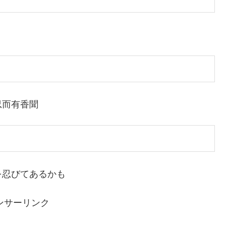
忍而有香聞
を忍びてあるかも
ンサーリンク