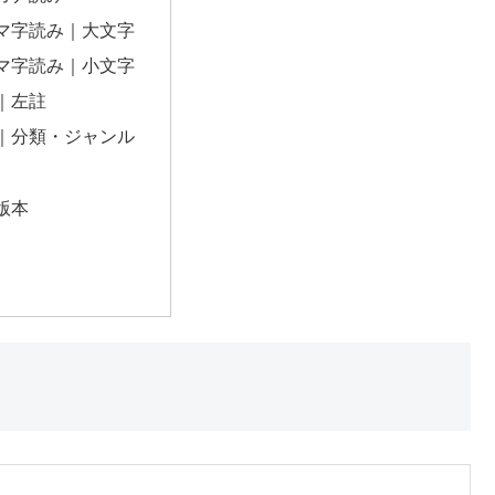
マ字読み｜大文字
マ字読み｜小文字
｜左註
｜分類・ジャンル
版本