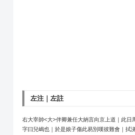
左注｜左註
右大宰帥<大>伴卿兼任大納言向京上道｜此日
字曰兒嶋也｜於是娘子傷此易別嘆彼難會｜拭