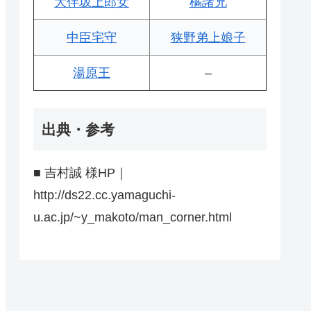
大伴坂上郎女
橘諸兄
中臣宅守
狭野弟上娘子
湯原王
–
出典・参考
■ 吉村誠 様HP｜
http://ds22.cc.yamaguchi-
u.ac.jp/~y_makoto/man_corner.html