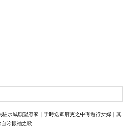
馬駐水城顧望府家｜于時送卿府吏之中有遊行女婦｜其
涕自吟振袖之歌