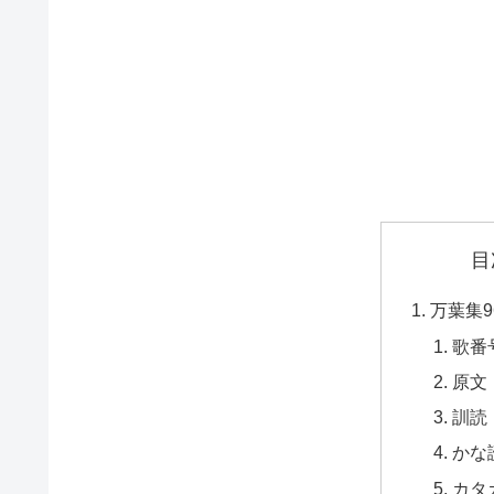
目
万葉集9
歌番
原文
訓読
かな
カタ