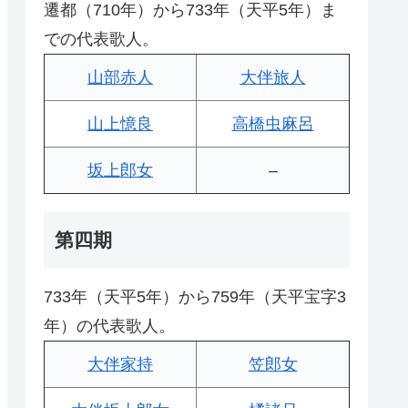
遷都（710年）から733年（天平5年）ま
での代表歌人。
山部赤人
大伴旅人
山上憶良
高橋虫麻呂
坂上郎女
–
第四期
733年（天平5年）から759年（天平宝字3
年）の代表歌人。
大伴家持
笠郎女