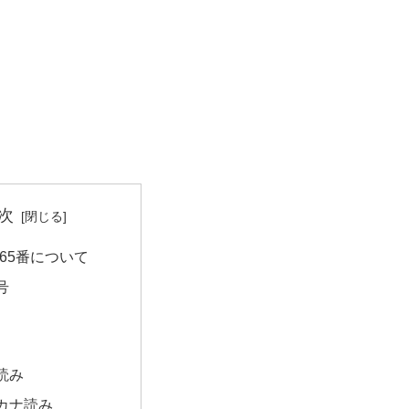
次
65番について
号
読み
カナ読み