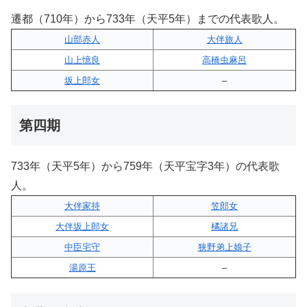
遷都（710年）から733年（天平5年）までの代表歌人。
山部赤人
大伴旅人
山上憶良
高橋虫麻呂
坂上郎女
–
第四期
733年（天平5年）から759年（天平宝字3年）の代表歌
人。
大伴家持
笠郎女
大伴坂上郎女
橘諸兄
中臣宅守
狭野弟上娘子
湯原王
–