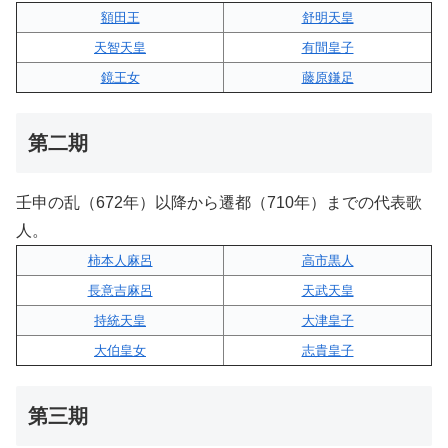
額田王
舒明天皇
天智天皇
有間皇子
鏡王女
藤原鎌足
第二期
壬申の乱（672年）以降から遷都（710年）までの代表歌
人。
柿本人麻呂
高市黒人
長意吉麻呂
天武天皇
持統天皇
大津皇子
大伯皇女
志貴皇子
第三期