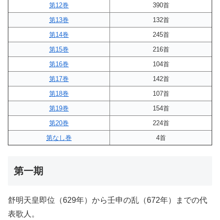
第12巻
390首
第13巻
132首
第14巻
245首
第15巻
216首
第16巻
104首
第17巻
142首
第18巻
107首
第19巻
154首
第20巻
224首
第なし巻
4首
第一期
舒明天皇即位（629年）から壬申の乱（672年）までの代
表歌人。