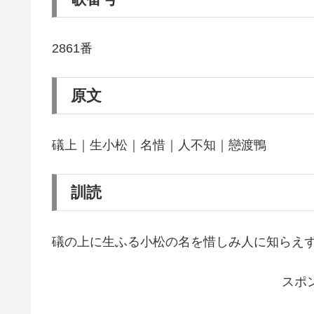
2861番
原文
礒上｜生小松｜名惜｜人不知｜戀渡鴨
訓読
礒の上に生ふる小松の名を惜しみ人に知らえ
スポ