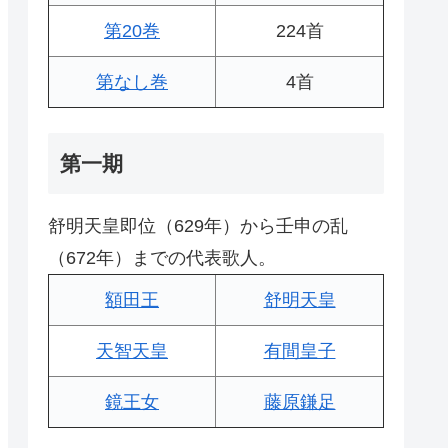
第20巻
224首
第なし巻
4首
第一期
舒明天皇即位（629年）から壬申の乱
（672年）までの代表歌人。
額田王
舒明天皇
天智天皇
有間皇子
鏡王女
藤原鎌足