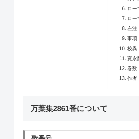
ロー
ロー
左注
事項
校異
寛永
巻数
作者
万葉集2861番について
歌番号