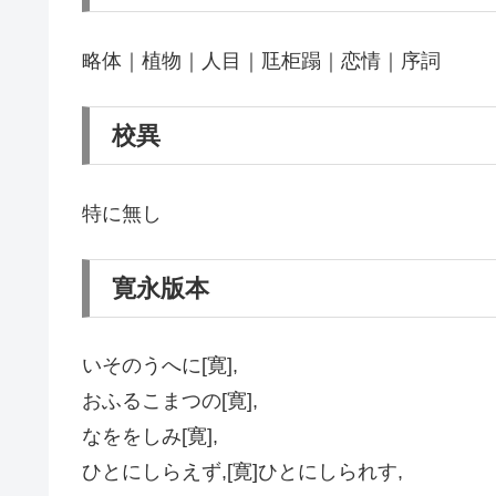
略体｜植物｜人目｜尫柜蹋｜恋情｜序詞
校異
特に無し
寛永版本
いそのうへに[寛],
おふるこまつの[寛],
なををしみ[寛],
ひとにしらえず,[寛]ひとにしられす,