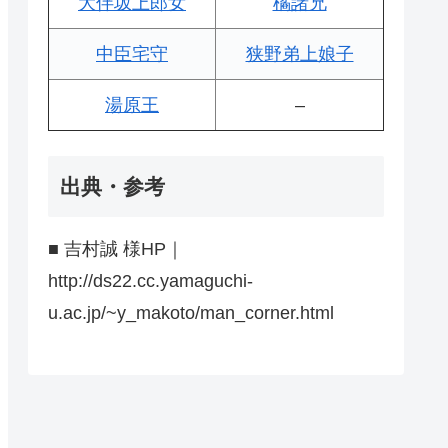
大伴坂上郎女
橘諸兄
中臣宅守
狭野弟上娘子
湯原王
–
出典・参考
■ 吉村誠 様HP｜
http://ds22.cc.yamaguchi-
u.ac.jp/~y_makoto/man_corner.html