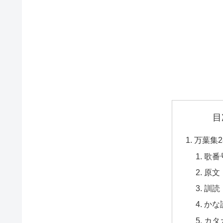
目
万葉集2
歌番
原文
訓読
かな
カタ