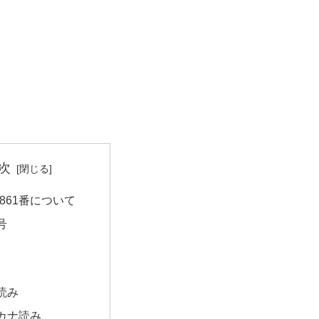
次
861番について
号
読み
カナ読み