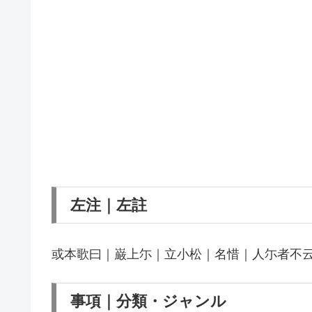
左注｜左註
或本歌曰｜巌上尓｜立小松｜名惜｜人尓者不
事項｜分類・ジャンル