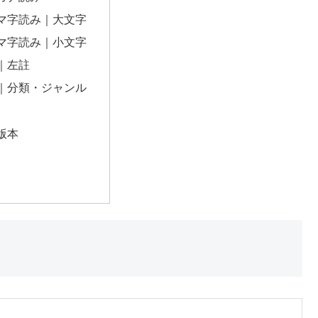
マ字読み｜大文字
マ字読み｜小文字
｜左註
｜分類・ジャンル
版本