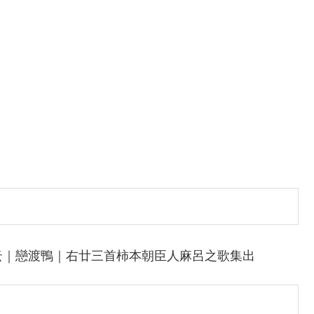
云｜戀渡鴨｜右廿三首柿本朝臣人麻呂之歌集出