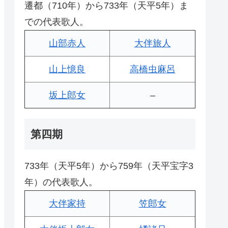
遷都（710年）から733年（天平5年）ま
での代表歌人。
山部赤人
大伴旅人
山上憶良
高橋虫麻呂
坂上郎女
–
第四期
733年（天平5年）から759年（天平宝字3
年）の代表歌人。
大伴家持
笠郎女