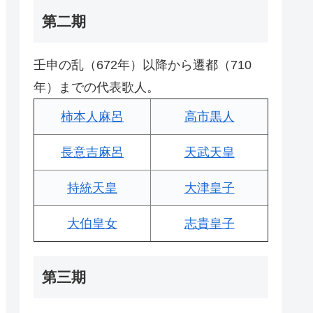
第二期
壬申の乱（672年）以降から遷都（710
年）までの代表歌人。
柿本人麻呂
高市黒人
長意吉麻呂
天武天皇
持統天皇
大津皇子
大伯皇女
志貴皇子
第三期