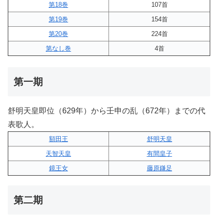
第18巻
107首
第19巻
154首
第20巻
224首
第なし巻
4首
第一期
舒明天皇即位（629年）から壬申の乱（672年）までの代
表歌人。
額田王
舒明天皇
天智天皇
有間皇子
鏡王女
藤原鎌足
第二期