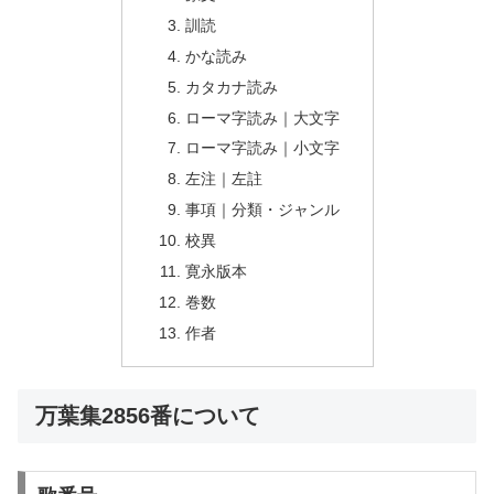
訓読
かな読み
カタカナ読み
ローマ字読み｜大文字
ローマ字読み｜小文字
左注｜左註
事項｜分類・ジャンル
校異
寛永版本
巻数
作者
万葉集2856番について