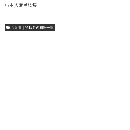
柿本人麻呂歌集
万葉集｜第12巻の和歌一覧