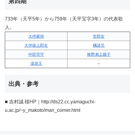
第四期
733年（天平5年）から759年（天平宝字3年）の代表歌
人。
大伴家持
笠郎女
大伴坂上郎女
橘諸兄
中臣宅守
狭野弟上娘子
湯原王
–
出典・参考
■ 吉村誠 様HP｜http://ds22.cc.yamaguchi-
u.ac.jp/~y_makoto/man_corner.html