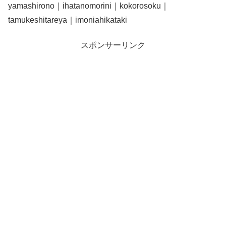
yamashirono｜ihatanomorini｜kokorosoku｜
tamukeshitareya｜imoniahikataki
スポンサーリンク