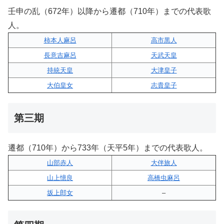
壬申の乱（672年）以降から遷都（710年）までの代表歌
人。
柿本人麻呂
高市黒人
長意吉麻呂
天武天皇
持統天皇
大津皇子
大伯皇女
志貴皇子
第三期
遷都（710年）から733年（天平5年）までの代表歌人。
山部赤人
大伴旅人
山上憶良
高橋虫麻呂
坂上郎女
–