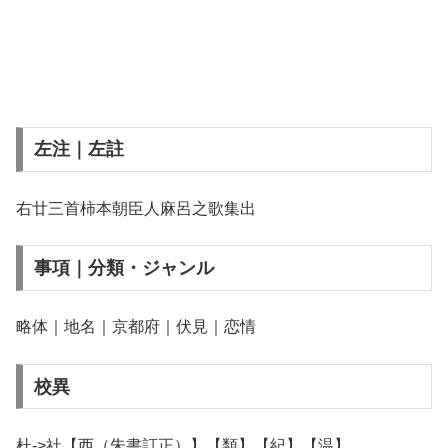
左注｜左註
右廿三首柿本朝臣人麻呂之歌集出
事項｜分類・ジャンル
略体｜地名｜京都府｜伏見｜恋情
校異
杜->社【西（朱書訂正）】【類】【紀】【温】