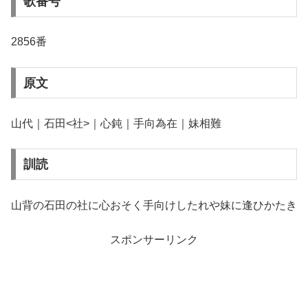
歌番号
2856番
原文
山代｜石田<社>｜心鈍｜手向為在｜妹相難
訓読
山背の石田の社に心おそく手向けしたれや妹に逢ひかたき
スポンサーリンク