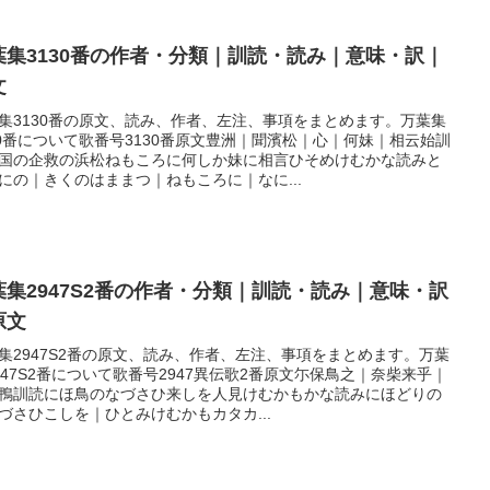
葉集3130番の作者・分類｜訓読・読み｜意味・訳｜
文
集3130番の原文、読み、作者、左注、事項をまとめます。万葉集
30番について歌番号3130番原文豊洲｜聞濱松｜心｜何妹｜相云始訓
国の企救の浜松ねもころに何しか妹に相言ひそめけむかな読みと
にの｜きくのはままつ｜ねもころに｜なに...
葉集2947S2番の作者・分類｜訓読・読み｜意味・訳
原文
集2947S2番の原文、読み、作者、左注、事項をまとめます。万葉
947S2番について歌番号2947異伝歌2番原文尓保鳥之｜奈柴来乎｜
鴨訓読にほ鳥のなづさひ来しを人見けむかもかな読みにほどりの
づさひこしを｜ひとみけむかもカタカ...