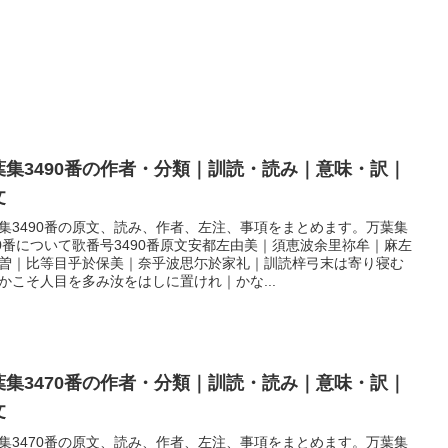
葉集3490番の作者・分類｜訓読・読み｜意味・訳｜
文
集3490番の原文、読み、作者、左注、事項をまとめます。万葉集
90番について歌番号3490番原文安都左由美｜須恵波余里祢牟｜麻左
曽｜比等目乎於保美｜奈乎波思尓於家礼｜訓読梓弓末は寄り寝む
かこそ人目を多み汝をはしに置けれ｜かな...
葉集3470番の作者・分類｜訓読・読み｜意味・訳｜
文
集3470番の原文、読み、作者、左注、事項をまとめます。万葉集