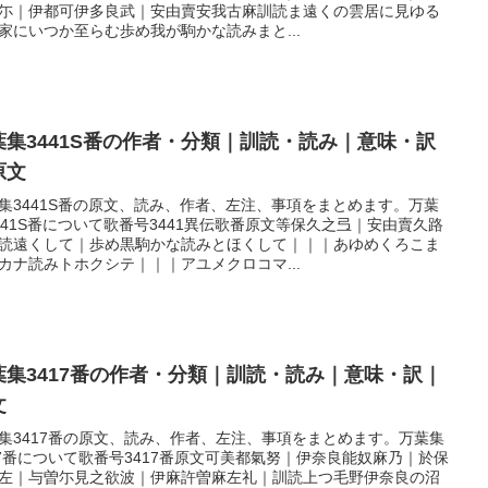
尓｜伊都可伊多良武｜安由賣安我古麻訓読ま遠くの雲居に見ゆる
家にいつか至らむ歩め我が駒かな読みまと...
葉集3441S番の作者・分類｜訓読・読み｜意味・訳
原文
集3441S番の原文、読み、作者、左注、事項をまとめます。万葉
441S番について歌番号3441異伝歌番原文等保久之弖｜安由賣久路
読遠くして｜歩め黒駒かな読みとほくして｜｜｜あゆめくろこま
カナ読みトホクシテ｜｜｜アユメクロコマ...
葉集3417番の作者・分類｜訓読・読み｜意味・訳｜
文
集3417番の原文、読み、作者、左注、事項をまとめます。万葉集
17番について歌番号3417番原文可美都氣努｜伊奈良能奴麻乃｜於保
左｜与曽尓見之欲波｜伊麻許曽麻左礼｜訓読上つ毛野伊奈良の沼