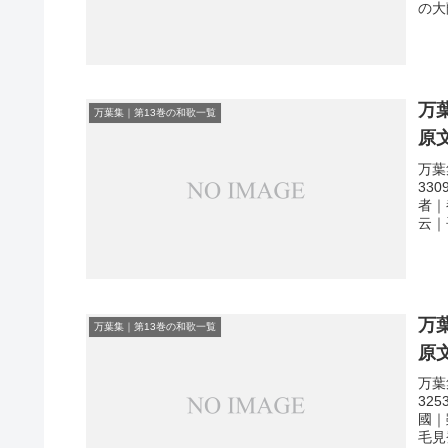
の大
万
万葉集｜第13巻の和歌一覧
原
万葉
33
者｜
云｜
万
万葉集｜第13巻の和歌一覧
原
万葉
32
國｜
毛見