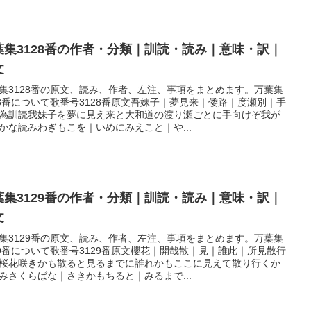
葉集3128番の作者・分類｜訓読・読み｜意味・訳｜
文
集3128番の原文、読み、作者、左注、事項をまとめます。万葉集
28番について歌番号3128番原文吾妹子｜夢見来｜倭路｜度瀬別｜手
為訓読我妹子を夢に見え来と大和道の渡り瀬ごとに手向けぞ我が
かな読みわぎもこを｜いめにみえこと｜や...
葉集3129番の作者・分類｜訓読・読み｜意味・訳｜
文
集3129番の原文、読み、作者、左注、事項をまとめます。万葉集
29番について歌番号3129番原文櫻花｜開哉散｜見｜誰此｜所見散行
桜花咲きかも散ると見るまでに誰れかもここに見えて散り行くか
みさくらばな｜さきかもちると｜みるまで...