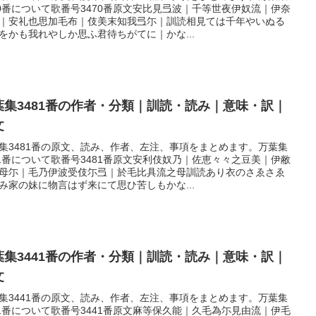
70番について歌番号3470番原文安比見弖波｜千等世夜伊奴流｜伊奈
｜安礼也思加毛布｜伎美末知我弖尓｜訓読相見ては千年やいぬる
をかも我れやしか思ふ君待ちがてに｜かな...
葉集3481番の作者・分類｜訓読・読み｜意味・訳｜
文
集3481番の原文、読み、作者、左注、事項をまとめます。万葉集
81番について歌番号3481番原文安利伎奴乃｜佐恵々々之豆美｜伊敝
母尓｜毛乃伊波受伎尓弖｜於毛比具流之母訓読あり衣のさゑさゑ
み家の妹に物言はず来にて思ひ苦しもかな...
葉集3441番の作者・分類｜訓読・読み｜意味・訳｜
文
集3441番の原文、読み、作者、左注、事項をまとめます。万葉集
41番について歌番号3441番原文麻等保久能｜久毛為尓見由流｜伊毛