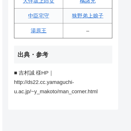
大伴坂上郎女
橘諸兄
中臣宅守
狭野弟上娘子
湯原王
–
出典・参考
■ 吉村誠 様HP｜
http://ds22.cc.yamaguchi-
u.ac.jp/~y_makoto/man_corner.html