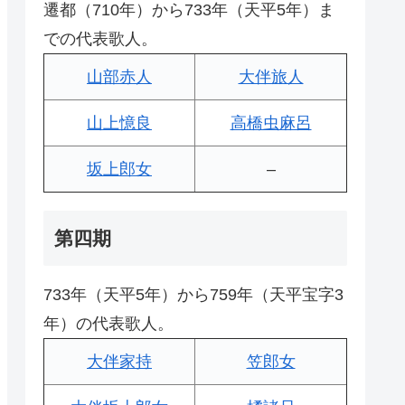
遷都（710年）から733年（天平5年）ま
での代表歌人。
山部赤人
大伴旅人
山上憶良
高橋虫麻呂
坂上郎女
–
第四期
733年（天平5年）から759年（天平宝字3
年）の代表歌人。
大伴家持
笠郎女