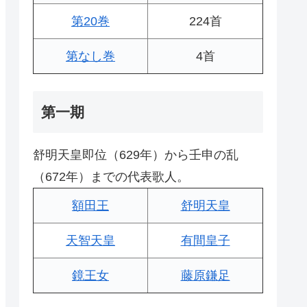
第20巻
224首
第なし巻
4首
第一期
舒明天皇即位（629年）から壬申の乱
（672年）までの代表歌人。
額田王
舒明天皇
天智天皇
有間皇子
鏡王女
藤原鎌足