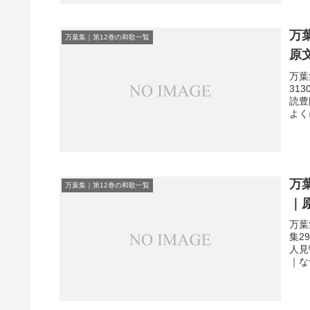
万
万葉集｜第12巻の和歌一覧
原
万葉
31
読豊
よく
万
万葉集｜第12巻の和歌一覧
｜
万葉
集2
人見
｜な