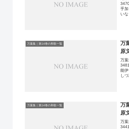
34
乎加
いな
万
万葉集｜第14巻の和歌一覧
原
万葉
34
能伊
しづ
万
万葉集｜第14巻の和歌一覧
原
万葉
34