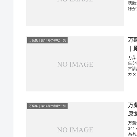
我敝
妹が
万
万葉集｜第14巻の和歌一覧
｜
万葉
集3
古訓
カタ
万
万葉集｜第14巻の和歌一覧
原
万葉
34
為具