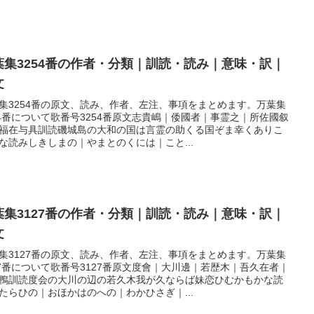
葉集3254番の作者・分類｜訓読・読み｜意味・訳｜
文
集3254番の原文、読み、作者、左注、事項をまとめます。万葉集
54番について歌番号3254番原文志貴嶋｜倭國者｜事霊之｜所佐國叙
福在与具訓読磯城島の大和の国は言霊の助くる国ぞま幸くありこ
な読みしきしまの｜やまとのくには｜こと...
葉集3127番の作者・分類｜訓読・読み｜意味・訳｜
文
集3127番の原文、読み、作者、左注、事項をまとめます。万葉集
27番について歌番号3127番原文度會｜大川邊｜若歴木｜吾久在者｜
鴨訓読度会の大川の辺の若久木我が久ならば妹恋ひむかもかな読
たらひの｜おほかはのへの｜わかひさぎ｜...