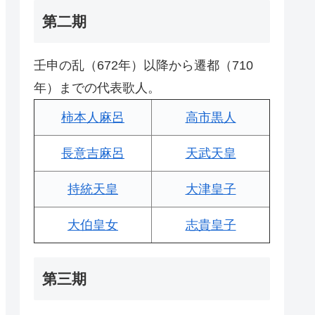
第二期
壬申の乱（672年）以降から遷都（710
年）までの代表歌人。
柿本人麻呂
高市黒人
長意吉麻呂
天武天皇
持統天皇
大津皇子
大伯皇女
志貴皇子
第三期