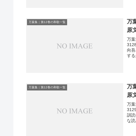
万
万葉集｜第12巻の和歌一覧
原
万葉
31
向吾
する
万
万葉集｜第12巻の和歌一覧
原
万葉
31
訓読
な読