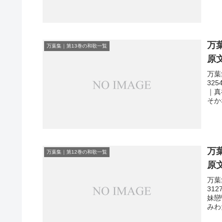
万
万葉集｜第13巻の和歌一覧
原
万葉
32
｜真
そか
万
万葉集｜第12巻の和歌一覧
原
万葉
31
妹戀
みわ