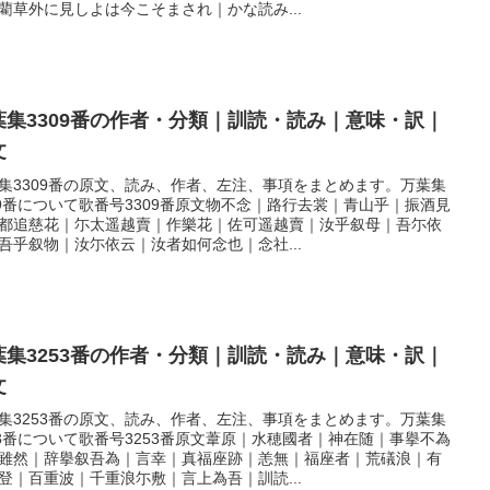
藺草外に見しよは今こそまされ｜かな読み...
葉集3309番の作者・分類｜訓読・読み｜意味・訳｜
文
集3309番の原文、読み、作者、左注、事項をまとめます。万葉集
09番について歌番号3309番原文物不念｜路行去裳｜青山乎｜振酒見
都追慈花｜尓太遥越賣｜作樂花｜佐可遥越賣｜汝乎叙母｜吾尓依
吾乎叙物｜汝尓依云｜汝者如何念也｜念社...
葉集3253番の作者・分類｜訓読・読み｜意味・訳｜
文
集3253番の原文、読み、作者、左注、事項をまとめます。万葉集
53番について歌番号3253番原文葦原｜水穂國者｜神在随｜事擧不為
雖然｜辞擧叙吾為｜言幸｜真福座跡｜恙無｜福座者｜荒礒浪｜有
登｜百重波｜千重浪尓敷｜言上為吾｜訓読...