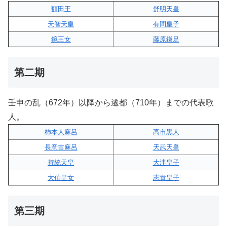
額田王
舒明天皇
天智天皇
有間皇子
鏡王女
藤原鎌足
第二期
壬申の乱（672年）以降から遷都（710年）までの代表歌
人。
柿本人麻呂
高市黒人
長意吉麻呂
天武天皇
持統天皇
大津皇子
大伯皇女
志貴皇子
第三期