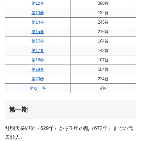
第12巻
390首
第13巻
132首
第14巻
245首
第15巻
216首
第16巻
104首
第17巻
142首
第18巻
107首
第19巻
154首
第20巻
224首
第なし巻
4首
第一期
舒明天皇即位（629年）から壬申の乱（672年）までの代
表歌人。