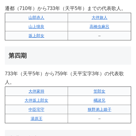
遷都（710年）から733年（天平5年）までの代表歌人。
山部赤人
大伴旅人
山上憶良
高橋虫麻呂
坂上郎女
–
第四期
733年（天平5年）から759年（天平宝字3年）の代表歌
人。
大伴家持
笠郎女
大伴坂上郎女
橘諸兄
中臣宅守
狭野弟上娘子
湯原王
–