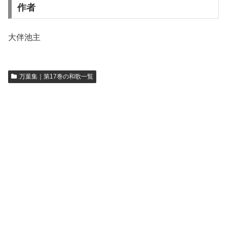
作者
大伴池主
万葉集｜第17巻の和歌一覧