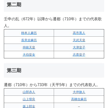
第二期
壬申の乱（672年）以降から遷都（710年）までの代表歌
人。
柿本人麻呂
高市黒人
長意吉麻呂
天武天皇
持統天皇
大津皇子
大伯皇女
志貴皇子
第三期
遷都（710年）から733年（天平5年）までの代表歌人。
山部赤人
大伴旅人
山上憶良
高橋虫麻呂
坂上郎女
–