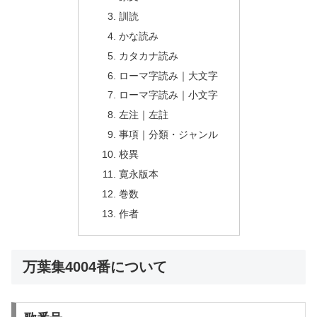
訓読
かな読み
カタカナ読み
ローマ字読み｜大文字
ローマ字読み｜小文字
左注｜左註
事項｜分類・ジャンル
校異
寛永版本
巻数
作者
万葉集4004番について