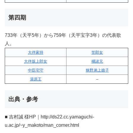
第四期
733年（天平5年）から759年（天平宝字3年）の代表歌
人。
大伴家持
笠郎女
大伴坂上郎女
橘諸兄
中臣宅守
狭野弟上娘子
湯原王
–
出典・参考
■ 吉村誠 様HP｜http://ds22.cc.yamaguchi-
u.ac.jp/~y_makoto/man_corner.html