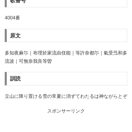
歌番号
4004番
原文
多知夜麻尓｜布理於家流由伎能｜等許奈都尓｜氣受弖和多
流波｜可無奈我良等曽
訓読
立山に降り置ける雪の常夏に消ずてわたるは神ながらとぞ
スポンサーリンク