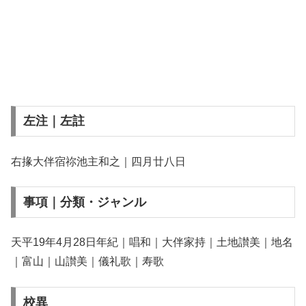
左注｜左註
右掾大伴宿祢池主和之｜四月廿八日
事項｜分類・ジャンル
天平19年4月28日年紀｜唱和｜大伴家持｜土地讃美｜地名
｜富山｜山讃美｜儀礼歌｜寿歌
校異