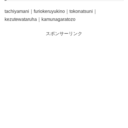
tachiyamani｜furiokeruyukino｜tokonatsuni｜
kezutewataruha｜kamunagaratozo
スポンサーリンク