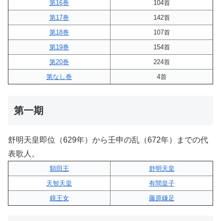
第16巻
104首
第17巻
142首
第18巻
107首
第19巻
154首
第20巻
224首
第なし巻
4首
第一期
舒明天皇即位（629年）から壬申の乱（672年）までの代
表歌人。
額田王
舒明天皇
天智天皇
有間皇子
鏡王女
藤原鎌足