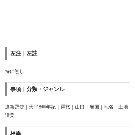
左注｜左註
特に無し
事項｜分類・ジャンル
遣新羅使｜天平8年年紀｜羈旅｜山口｜岩国｜地名｜土地
讃美
校異