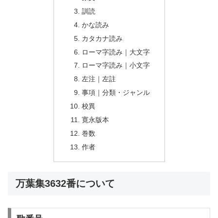
訓読
かな読み
カタカナ読み
ローマ字読み｜大文字
ローマ字読み｜小文字
左注｜左註
事項｜分類・ジャンル
校異
寛永版本
巻数
作者
万葉集3632番について