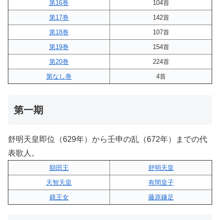
第16巻
104首
第17巻
142首
第18巻
107首
第19巻
154首
第20巻
224首
第なし巻
4首
第一期
舒明天皇即位（629年）から壬申の乱（672年）までの代
表歌人。
額田王
舒明天皇
天智天皇
有間皇子
鏡王女
藤原鎌足