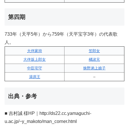
第四期
733年（天平5年）から759年（天平宝字3年）の代表歌
人。
大伴家持
笠郎女
大伴坂上郎女
橘諸兄
中臣宅守
狭野弟上娘子
湯原王
–
出典・参考
■ 吉村誠 様HP｜http://ds22.cc.yamaguchi-
u.ac.jp/~y_makoto/man_corner.html