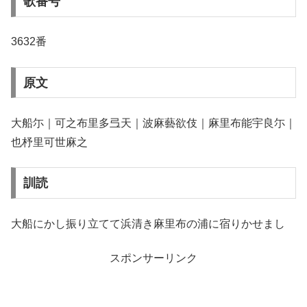
歌番号
3632番
原文
大船尓｜可之布里多弖天｜波麻藝欲伎｜麻里布能宇良尓｜
也杼里可世麻之
訓読
大船にかし振り立てて浜清き麻里布の浦に宿りかせまし
スポンサーリンク