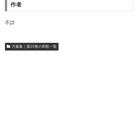
作者
不詳
万葉集｜第15巻の和歌一覧