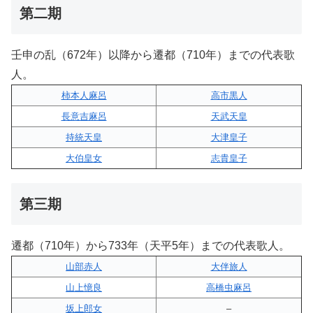
第二期
壬申の乱（672年）以降から遷都（710年）までの代表歌
人。
柿本人麻呂
高市黒人
長意吉麻呂
天武天皇
持統天皇
大津皇子
大伯皇女
志貴皇子
第三期
遷都（710年）から733年（天平5年）までの代表歌人。
山部赤人
大伴旅人
山上憶良
高橋虫麻呂
坂上郎女
–