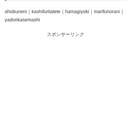
ohobuneni｜kashifuritatete｜hamagiyoki｜marifunorani｜
yadorikasemashi
スポンサーリンク