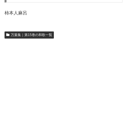
柿本人麻呂
万葉集｜第15巻の和歌一覧