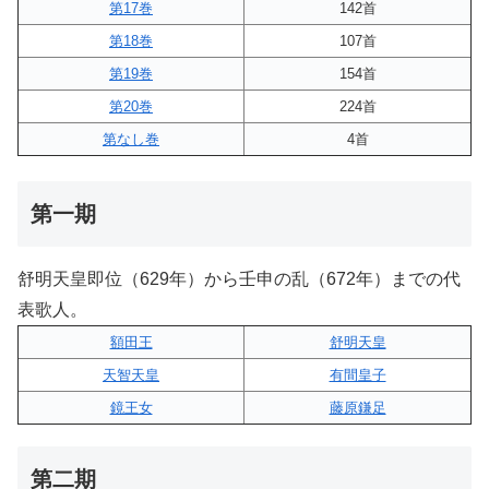
第17巻
142首
第18巻
107首
第19巻
154首
第20巻
224首
第なし巻
4首
第一期
舒明天皇即位（629年）から壬申の乱（672年）までの代
表歌人。
額田王
舒明天皇
天智天皇
有間皇子
鏡王女
藤原鎌足
第二期