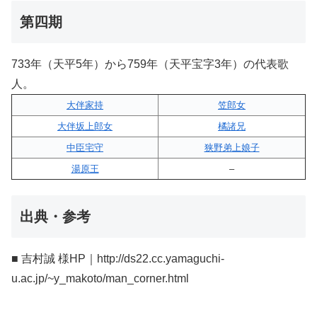
第四期
733年（天平5年）から759年（天平宝字3年）の代表歌
人。
大伴家持
笠郎女
大伴坂上郎女
橘諸兄
中臣宅守
狭野弟上娘子
湯原王
–
出典・参考
■ 吉村誠 様HP｜http://ds22.cc.yamaguchi-
u.ac.jp/~y_makoto/man_corner.html