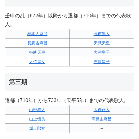
壬申の乱（672年）以降から遷都（710年）までの代表歌
人。
柿本人麻呂
高市黒人
長意吉麻呂
天武天皇
持統天皇
大津皇子
大伯皇女
志貴皇子
第三期
遷都（710年）から733年（天平5年）までの代表歌人。
山部赤人
大伴旅人
山上憶良
高橋虫麻呂
坂上郎女
–