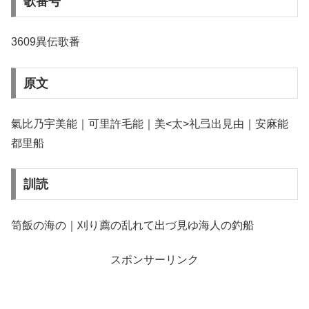
歌番号
3609異伝歌番
原文
氣比乃宇美能｜可里許毛能｜美<太>礼弖出見由｜安麻能
都里船
訓読
笥飯の海の｜刈り薦の乱れて出づ見ゆ海人の釣船
スポンサーリンク