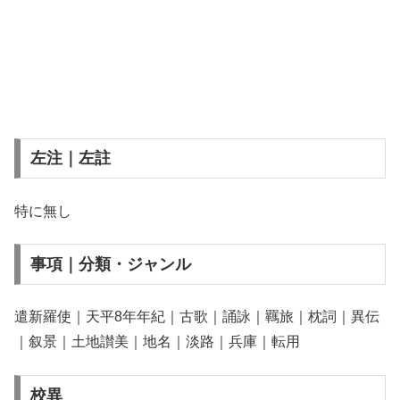
左注｜左註
特に無し
事項｜分類・ジャンル
遣新羅使｜天平8年年紀｜古歌｜誦詠｜羈旅｜枕詞｜異伝
｜叙景｜土地讃美｜地名｜淡路｜兵庫｜転用
校異