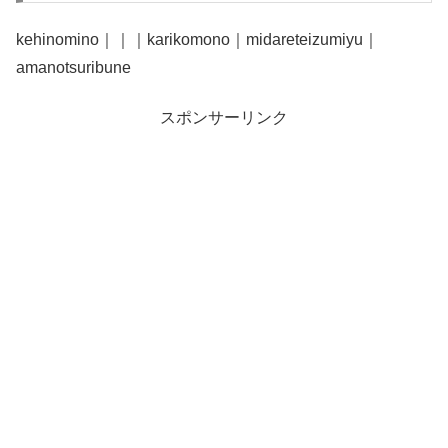
kehinomino｜｜｜karikomono｜midareteizumiyu｜
amanotsuribune
スポンサーリンク