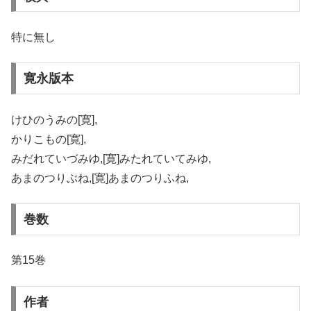
特に無し
寛永版本
けひのうみの[寛],
かりこもの[寛],
みだれていづみゆ,[寛]みたれていてみゆ,
あまのつりぶね,[寛]あまのつりふね,
巻数
第15巻
作者