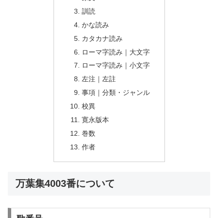
訓読
かな読み
カタカナ読み
ローマ字読み｜大文字
ローマ字読み｜小文字
左注｜左註
事項｜分類・ジャンル
校異
寛永版本
巻数
作者
万葉集4003番について