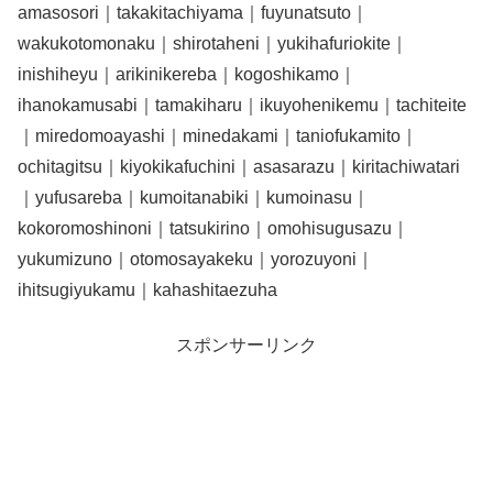
amasosori｜takakitachiyama｜fuyunatsuto｜
wakukotomonaku｜shirotaheni｜yukihafuriokite｜
inishiheyu｜arikinikereba｜kogoshikamo｜
ihanokamusabi｜tamakiharu｜ikuyohenikemu｜tachiteite
｜miredomoayashi｜minedakami｜taniofukamito｜
ochitagitsu｜kiyokikafuchini｜asasarazu｜kiritachiwatari
｜yufusareba｜kumoitanabiki｜kumoinasu｜
kokoromoshinoni｜tatsukirino｜omohisugusazu｜
yukumizuno｜otomosayakeku｜yorozuyoni｜
ihitsugiyukamu｜kahashitaezuha
スポンサーリンク