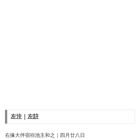
左注｜左註
右掾大伴宿祢池主和之｜四月廿八日