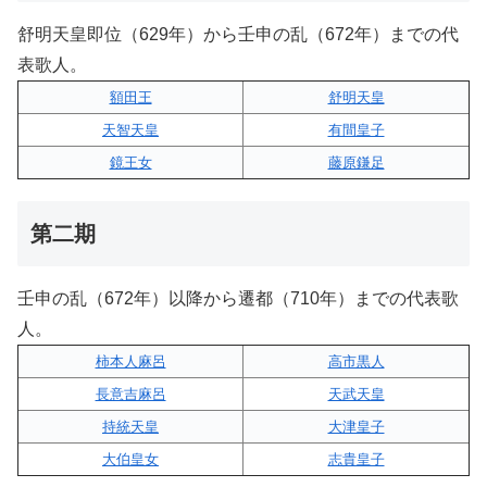
舒明天皇即位（629年）から壬申の乱（672年）までの代
表歌人。
額田王
舒明天皇
天智天皇
有間皇子
鏡王女
藤原鎌足
第二期
壬申の乱（672年）以降から遷都（710年）までの代表歌
人。
柿本人麻呂
高市黒人
長意吉麻呂
天武天皇
持統天皇
大津皇子
大伯皇女
志貴皇子