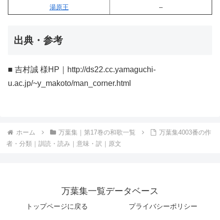
湯原王
–
出典・参考
■ 吉村誠 様HP｜http://ds22.cc.yamaguchi-
u.ac.jp/~y_makoto/man_corner.html
ホーム
万葉集｜第17巻の和歌一覧
万葉集4003番の作
者・分類｜訓読・読み｜意味・訳｜原文
万葉集一覧データベース
トップページに戻る
プライバシーポリシー