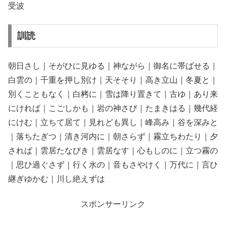
受波
訓読
朝日さし｜そがひに見ゆる｜神ながら｜御名に帯ばせる｜
白雲の｜千重を押し別け｜天そそり｜高き立山｜冬夏と｜
別くこともなく｜白栲に｜雪は降り置きて｜古ゆ｜あり来
にければ｜こごしかも｜岩の神さび｜たまきはる｜幾代経
にけむ｜立ちて居て｜見れども異し｜峰高み｜谷を深みと
｜落ちたぎつ｜清き河内に｜朝さらず｜霧立ちわたり｜夕
されば｜雲居たなびき｜雲居なす｜心もしのに｜立つ霧の
｜思ひ過ぐさず｜行く水の｜音もさやけく｜万代に｜言ひ
継ぎゆかむ｜川し絶えずは
スポンサーリンク