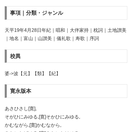
事項｜分類・ジャンル
天平19年4月28日年紀｜唱和｜大伴家持｜枕詞｜土地讃美
｜地名｜富山｜山讃美｜儀礼歌｜寿歌｜序詞
校異
婆->波【元】【類】【紀】
寛永版本
あさひさし[寛],
そがひにみゆる,[寛]そかひにみゆる,
かむながら,[寛]かむなから,