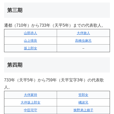
第三期
遷都（710年）から733年（天平5年）までの代表歌人。
山部赤人
大伴旅人
山上憶良
高橋虫麻呂
坂上郎女
–
第四期
733年（天平5年）から759年（天平宝字3年）の代表歌
人。
大伴家持
笠郎女
大伴坂上郎女
橘諸兄
中臣宅守
狭野弟上娘子