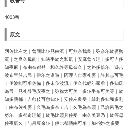
歌番号
4003番
原文
阿佐比左之｜曽我比尓見由流｜可無奈我良｜弥奈尓於婆勢
流｜之良久母能｜知邊乎於之和氣｜安麻曽々理｜多可吉多
知夜麻｜布由奈都登｜和久許等母奈久｜之路多倍尓｜遊吉
波布里於吉弖｜伊尓之邊遊｜阿理吉仁家礼婆｜許其志可毛
｜伊波能可牟佐備｜多末伎波流｜伊久代經尓家牟｜多知氐
為弖｜見礼登毛安夜之｜弥祢太可美｜多尓乎布可美等｜於
知多藝都｜吉欲伎可敷知尓｜安佐左良受｜綺利多知和多利
｜由布佐礼婆｜久毛為多奈ｉ吉｜久毛為奈須｜己許呂毛之
努尓｜多都奇理能｜於毛比須具佐受｜由久美豆乃｜於等母
佐夜氣久｜与呂豆余尓｜伊比都藝由可牟｜加<波>之多要