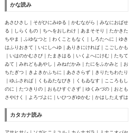
かな読み
あさひさし｜そがひにみゆる｜かむながら｜みなにおばせ
る｜しらくもの｜ちへをおしわけ｜あまそそり｜たかきた
ちやま｜ふゆなつと｜わくこともなく｜しろたへに｜ゆき
はふりおきて｜いにしへゆ｜ありきにければ｜こごしかも
｜いはのかむさび｜たまきはる｜いくよへにけむ｜たちて
ゐて｜みれどもあやし｜みねだかみ｜たにをふかみと｜お
ちたぎつ｜きよきかふちに｜あささらず｜きりたちわたり
｜ゆふされば｜くもゐたなびき｜くもゐなす｜こころもし
のに｜たつきりの｜おもひすぐさず｜ゆくみづの｜おとも
さやけく｜よろづよに｜いひつぎゆかむ｜かはしたえずは
カタカナ読み
アサヒサシ｜ソガヒニミユル｜カムナガラ｜ミナニオバセ