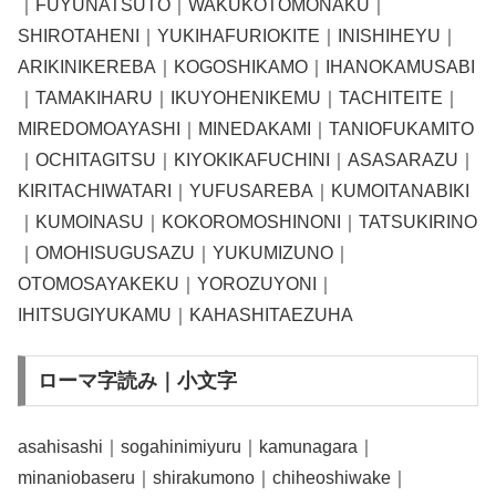
｜FUYUNATSUTO｜WAKUKOTOMONAKU｜
SHIROTAHENI｜YUKIHAFURIOKITE｜INISHIHEYU｜
ARIKINIKEREBA｜KOGOSHIKAMO｜IHANOKAMUSABI
｜TAMAKIHARU｜IKUYOHENIKEMU｜TACHITEITE｜
MIREDOMOAYASHI｜MINEDAKAMI｜TANIOFUKAMITO
｜OCHITAGITSU｜KIYOKIKAFUCHINI｜ASASARAZU｜
KIRITACHIWATARI｜YUFUSAREBA｜KUMOITANABIKI
｜KUMOINASU｜KOKOROMOSHINONI｜TATSUKIRINO
｜OMOHISUGUSAZU｜YUKUMIZUNO｜
OTOMOSAYAKEKU｜YOROZUYONI｜
IHITSUGIYUKAMU｜KAHASHITAEZUHA
ローマ字読み｜小文字
asahisashi｜sogahinimiyuru｜kamunagara｜
minaniobaseru｜shirakumono｜chiheoshiwake｜