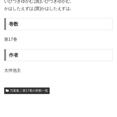
いひつぎゆかむ,[寛]いひつきゆかむ,
かはしたえずは,[寛]かはしたえすは,
巻数
第17巻
作者
大伴池主
万葉集｜第17巻の和歌一覧