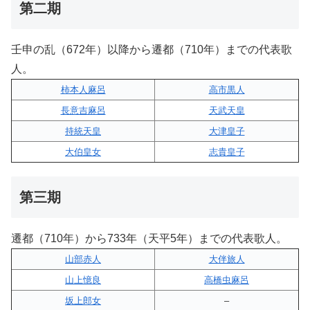
第二期
壬申の乱（672年）以降から遷都（710年）までの代表歌
人。
柿本人麻呂
高市黒人
長意吉麻呂
天武天皇
持統天皇
大津皇子
大伯皇女
志貴皇子
第三期
遷都（710年）から733年（天平5年）までの代表歌人。
山部赤人
大伴旅人
山上憶良
高橋虫麻呂
坂上郎女
–