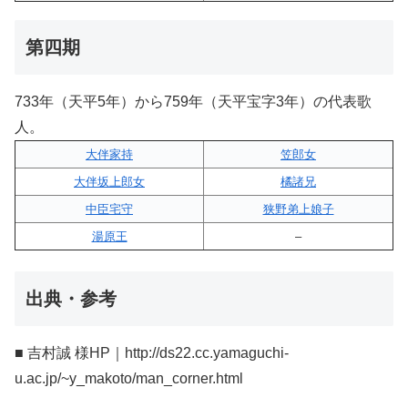
第四期
733年（天平5年）から759年（天平宝字3年）の代表歌
人。
大伴家持
笠郎女
大伴坂上郎女
橘諸兄
中臣宅守
狭野弟上娘子
湯原王
–
出典・参考
■ 吉村誠 様HP｜http://ds22.cc.yamaguchi-
u.ac.jp/~y_makoto/man_corner.html