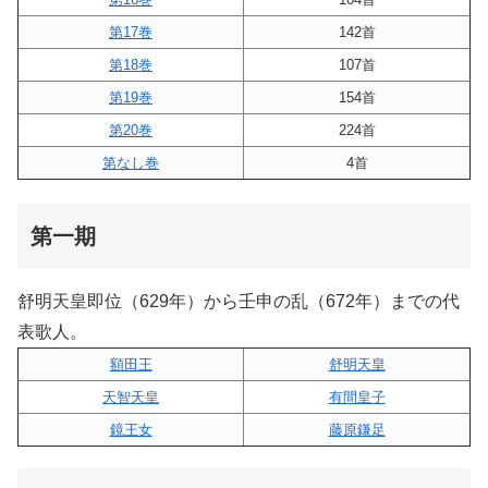
第17巻
142首
第18巻
107首
第19巻
154首
第20巻
224首
第なし巻
4首
第一期
舒明天皇即位（629年）から壬申の乱（672年）までの代
表歌人。
額田王
舒明天皇
天智天皇
有間皇子
鏡王女
藤原鎌足