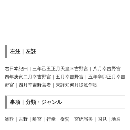
左注｜左註
右日本紀曰｜三年己丑正月天皇幸吉野宮｜八月幸吉野宮｜
四年庚寅二月幸吉野宮｜五月幸吉野宮｜五年辛卯正月幸吉
野宮｜四月幸吉野宮者｜未詳知何月従駕作歌
事項｜分類・ジャンル
雑歌｜吉野｜離宮｜行幸｜従駕｜宮廷讃美｜国見｜地名