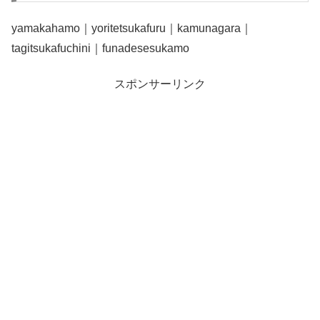
yamakahamo｜yoritetsukafuru｜kamunagara｜
tagitsukafuchini｜funadesesukamo
スポンサーリンク