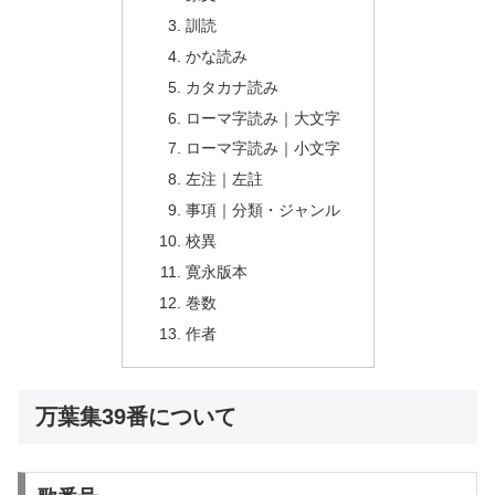
訓読
かな読み
カタカナ読み
ローマ字読み｜大文字
ローマ字読み｜小文字
左注｜左註
事項｜分類・ジャンル
校異
寛永版本
巻数
作者
万葉集39番について