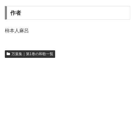
作者
柿本人麻呂
万葉集｜第1巻の和歌一覧