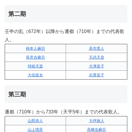
第二期
壬申の乱（672年）以降から遷都（710年）までの代表歌
人。
柿本人麻呂
高市黒人
長意吉麻呂
天武天皇
持統天皇
大津皇子
大伯皇女
志貴皇子
第三期
遷都（710年）から733年（天平5年）までの代表歌人。
山部赤人
大伴旅人
山上憶良
高橋虫麻呂