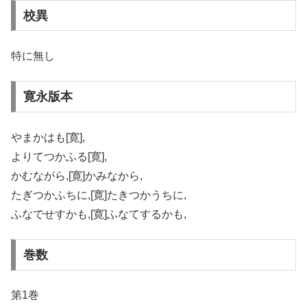
校異
特に無し
寛永版本
やまかはも[寛],
よりてつかふる[寛],
かむながら,[寛]かみなから,
たぎつかふちに,[寛]たきつかうちに,
ふなでせすかも,[寛]ふなてするかも,
巻数
第1巻