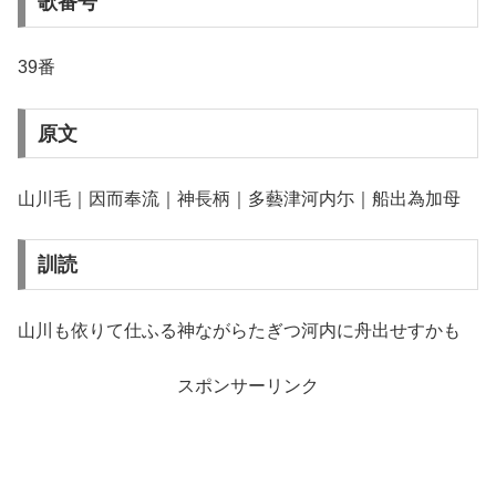
歌番号
39番
原文
山川毛｜因而奉流｜神長柄｜多藝津河内尓｜船出為加母
訓読
山川も依りて仕ふる神ながらたぎつ河内に舟出せすかも
スポンサーリンク