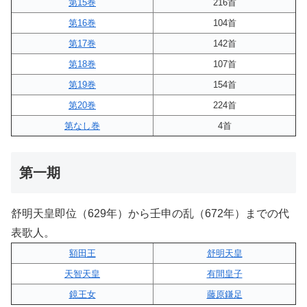
第15巻
216首
第16巻
104首
第17巻
142首
第18巻
107首
第19巻
154首
第20巻
224首
第なし巻
4首
第一期
舒明天皇即位（629年）から壬申の乱（672年）までの代
表歌人。
額田王
舒明天皇
天智天皇
有間皇子
鏡王女
藤原鎌足