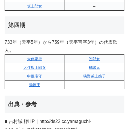
坂上郎女
–
第四期
733年（天平5年）から759年（天平宝字3年）の代表歌
人。
大伴家持
笠郎女
大伴坂上郎女
橘諸兄
中臣宅守
狭野弟上娘子
湯原王
–
出典・参考
■ 吉村誠 様HP｜http://ds22.cc.yamaguchi-