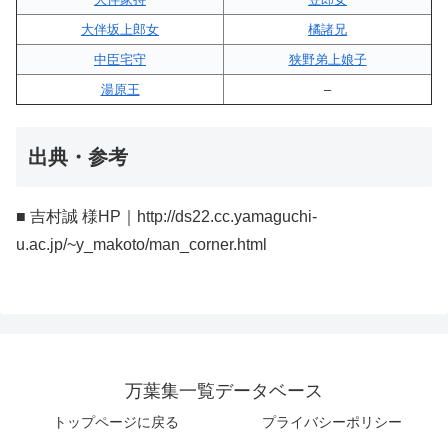
大伴坂上郎女
橘諸兄
中臣宅守
狭野弟上娘子
湯原王
–
出典・参考
■ 吉村誠 様HP｜http://ds22.cc.yamaguchi-
u.ac.jp/~y_makoto/man_corner.html
万葉集一覧データベース
トップページに戻る
プライバシーポリシー