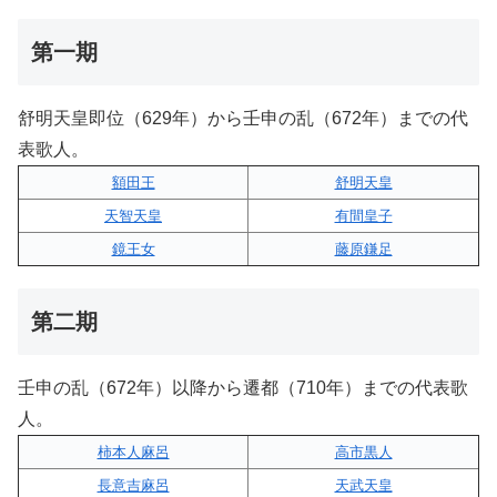
第一期
舒明天皇即位（629年）から壬申の乱（672年）までの代
表歌人。
額田王
舒明天皇
天智天皇
有間皇子
鏡王女
藤原鎌足
第二期
壬申の乱（672年）以降から遷都（710年）までの代表歌
人。
柿本人麻呂
高市黒人
長意吉麻呂
天武天皇