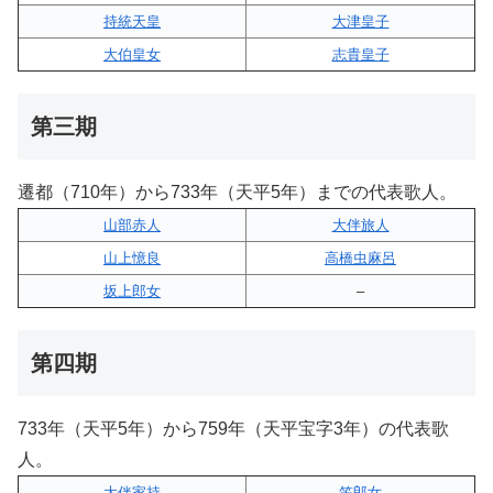
持統天皇
大津皇子
大伯皇女
志貴皇子
第三期
遷都（710年）から733年（天平5年）までの代表歌人。
山部赤人
大伴旅人
山上憶良
高橋虫麻呂
坂上郎女
–
第四期
733年（天平5年）から759年（天平宝字3年）の代表歌
人。
大伴家持
笠郎女