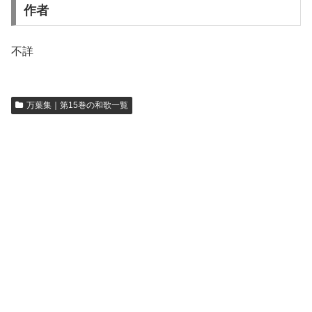
作者
不詳
万葉集｜第15巻の和歌一覧