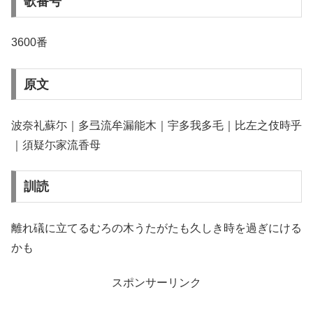
歌番号
3600番
原文
波奈礼蘇尓｜多弖流牟漏能木｜宇多我多毛｜比左之伎時乎
｜須疑尓家流香母
訓読
離れ礒に立てるむろの木うたがたも久しき時を過ぎにける
かも
スポンサーリンク