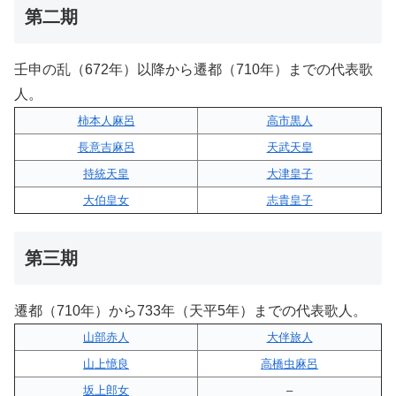
第二期
壬申の乱（672年）以降から遷都（710年）までの代表歌
人。
柿本人麻呂
高市黒人
長意吉麻呂
天武天皇
持統天皇
大津皇子
大伯皇女
志貴皇子
第三期
遷都（710年）から733年（天平5年）までの代表歌人。
山部赤人
大伴旅人
山上憶良
高橋虫麻呂
坂上郎女
–