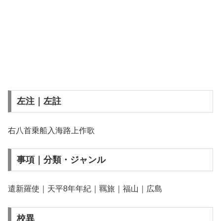
左注｜左註
右八首乗船入海路上作歌
事項｜分類・ジャンル
遣新羅使｜天平8年年紀｜羈旅｜福山｜広島
校異