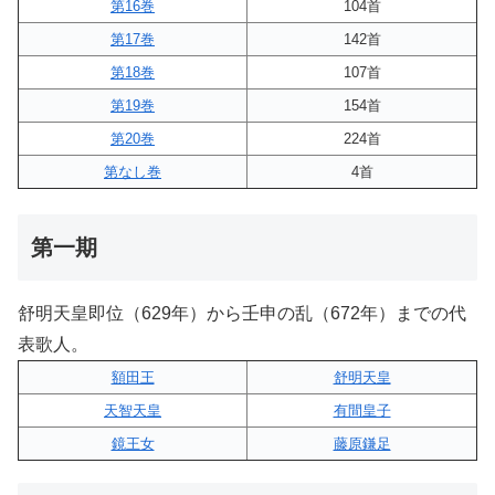
第16巻
104首
第17巻
142首
第18巻
107首
第19巻
154首
第20巻
224首
第なし巻
4首
第一期
舒明天皇即位（629年）から壬申の乱（672年）までの代
表歌人。
額田王
舒明天皇
天智天皇
有間皇子
鏡王女
藤原鎌足