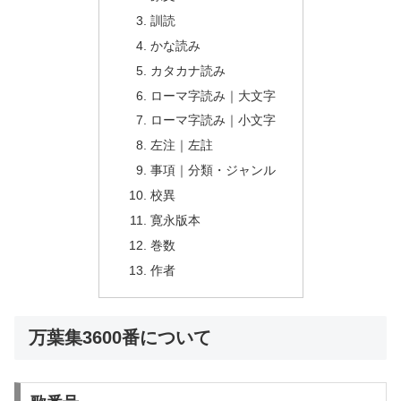
訓読
かな読み
カタカナ読み
ローマ字読み｜大文字
ローマ字読み｜小文字
左注｜左註
事項｜分類・ジャンル
校異
寛永版本
巻数
作者
万葉集3600番について