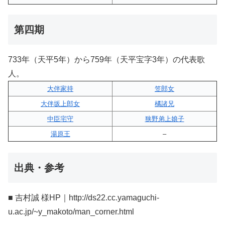
第四期
733年（天平5年）から759年（天平宝字3年）の代表歌
人。
大伴家持
笠郎女
大伴坂上郎女
橘諸兄
中臣宅守
狭野弟上娘子
湯原王
–
出典・参考
■ 吉村誠 様HP｜http://ds22.cc.yamaguchi-
u.ac.jp/~y_makoto/man_corner.html