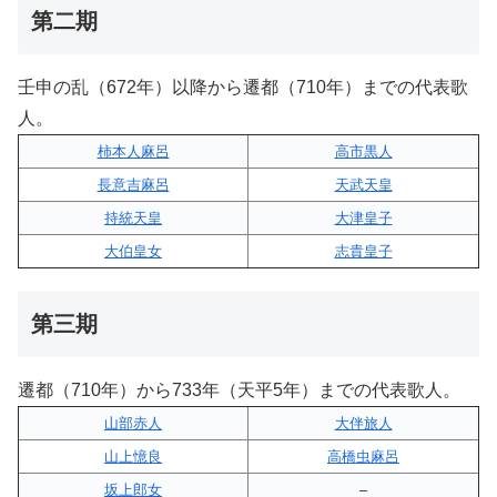
第二期
壬申の乱（672年）以降から遷都（710年）までの代表歌
人。
柿本人麻呂
高市黒人
長意吉麻呂
天武天皇
持統天皇
大津皇子
大伯皇女
志貴皇子
第三期
遷都（710年）から733年（天平5年）までの代表歌人。
山部赤人
大伴旅人
山上憶良
高橋虫麻呂
坂上郎女
–