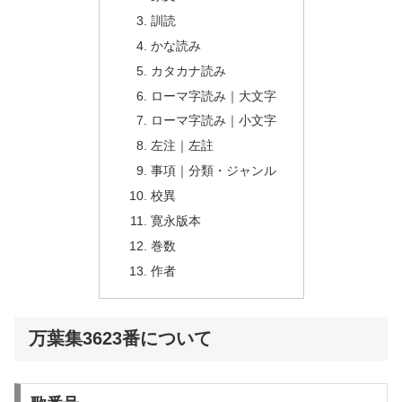
訓読
かな読み
カタカナ読み
ローマ字読み｜大文字
ローマ字読み｜小文字
左注｜左註
事項｜分類・ジャンル
校異
寛永版本
巻数
作者
万葉集3623番について