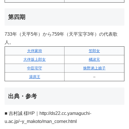
第四期
733年（天平5年）から759年（天平宝字3年）の代表歌
人。
大伴家持
笠郎女
大伴坂上郎女
橘諸兄
中臣宅守
狭野弟上娘子
湯原王
–
出典・参考
■ 吉村誠 様HP｜http://ds22.cc.yamaguchi-
u.ac.jp/~y_makoto/man_corner.html