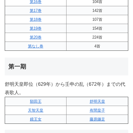
第16巻
104首
第17巻
142首
第18巻
107首
第19巻
154首
第20巻
224首
第なし巻
4首
第一期
舒明天皇即位（629年）から壬申の乱（672年）までの代
表歌人。
額田王
舒明天皇
天智天皇
有間皇子
鏡王女
藤原鎌足