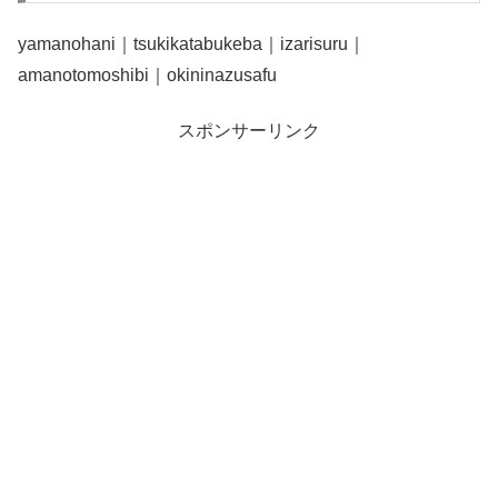
yamanohani｜tsukikatabukeba｜izarisuru｜
amanotomoshibi｜okininazusafu
スポンサーリンク