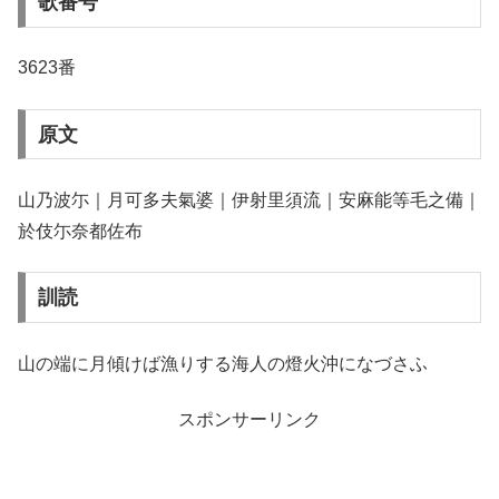
歌番号
3623番
原文
山乃波尓｜月可多夫氣婆｜伊射里須流｜安麻能等毛之備｜
於伎尓奈都佐布
訓読
山の端に月傾けば漁りする海人の燈火沖になづさふ
スポンサーリンク