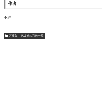
作者
不詳
万葉集｜第15巻の和歌一覧