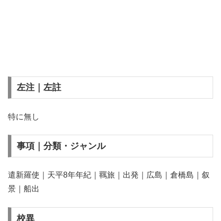
左注｜左註
特に無し
事項｜分類・ジャンル
遣新羅使｜天平8年年紀｜羈旅｜出発｜広島｜倉橋島｜叙
景｜船出
校異