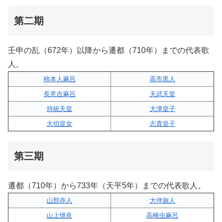
第二期
壬申の乱（672年）以降から遷都（710年）までの代表歌
人。
柿本人麻呂
高市黒人
長意吉麻呂
天武天皇
持統天皇
大津皇子
大伯皇女
志貴皇子
第三期
遷都（710年）から733年（天平5年）までの代表歌人。
山部赤人
大伴旅人
山上憶良
高橋虫麻呂