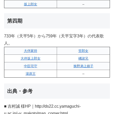
坂上郎女
–
第四期
733年（天平5年）から759年（天平宝字3年）の代表歌
人。
大伴家持
笠郎女
大伴坂上郎女
橘諸兄
中臣宅守
狭野弟上娘子
湯原王
–
出典・参考
■ 吉村誠 様HP｜http://ds22.cc.yamaguchi-
u.ac.jp/~y_makoto/man_corner.html