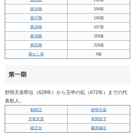
第16巻
104首
第17巻
142首
第18巻
107首
第19巻
154首
第20巻
224首
第なし巻
4首
第一期
舒明天皇即位（629年）から壬申の乱（672年）までの代
表歌人。
額田王
舒明天皇
天智天皇
有間皇子
鏡王女
藤原鎌足