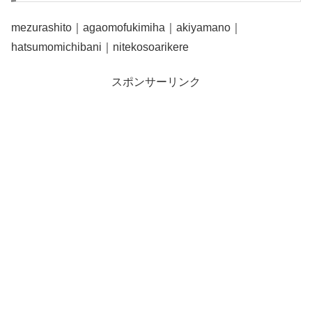
mezurashito｜agaomofukimiha｜akiyamano｜
hatsumomichibani｜nitekosoarikere
スポンサーリンク