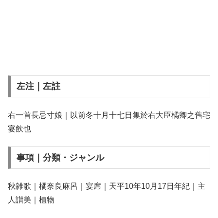
左注｜左註
右一首長忌寸娘｜以前冬十月十七日集於右大臣橘卿之舊宅
宴飲也
事項｜分類・ジャンル
秋雑歌｜橘奈良麻呂｜宴席｜天平10年10月17日年紀｜主
人讃美｜植物