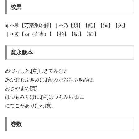
校異
布->希【万葉集略解】｜->乃【類】【紀】【温】【矢】
｜->黄【西（右書）】【類】【紀】【細】
寛永版本
めづらしと,[寛]しきてみむと,
あがおもふきみは,[寛]わかおもふきみは,
あきやまの[寛],
はつもみちばに,[寛]はつもみちはに,
にてこそありけれ[寛],
巻数