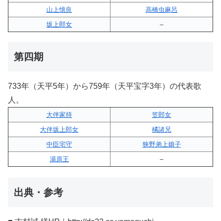
山上憶良
高橋虫麻呂
坂上郎女
–
第四期
733年（天平5年）から759年（天平宝字3年）の代表歌
人。
大伴家持
笠郎女
大伴坂上郎女
橘諸兄
中臣宅守
狭野弟上娘子
湯原王
–
出典・参考