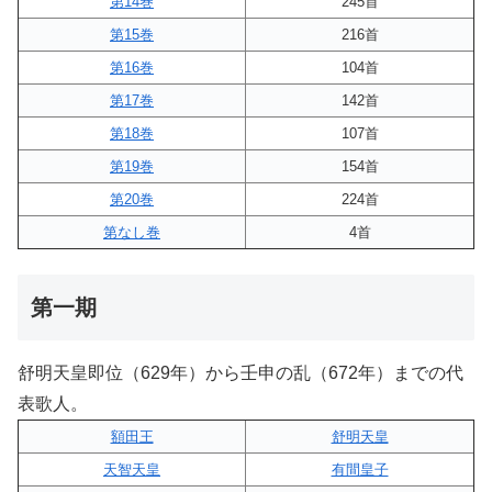
第14巻
245首
第15巻
216首
第16巻
104首
第17巻
142首
第18巻
107首
第19巻
154首
第20巻
224首
第なし巻
4首
第一期
舒明天皇即位（629年）から壬申の乱（672年）までの代
表歌人。
額田王
舒明天皇
天智天皇
有間皇子