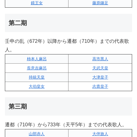
鏡王女
藤原鎌足
第二期
壬申の乱（672年）以降から遷都（710年）までの代表歌
人。
柿本人麻呂
高市黒人
長意吉麻呂
天武天皇
持統天皇
大津皇子
大伯皇女
志貴皇子
第三期
遷都（710年）から733年（天平5年）までの代表歌人。
山部赤人
大伴旅人