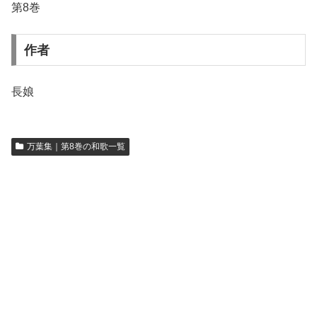
第8巻
作者
長娘
万葉集｜第8巻の和歌一覧