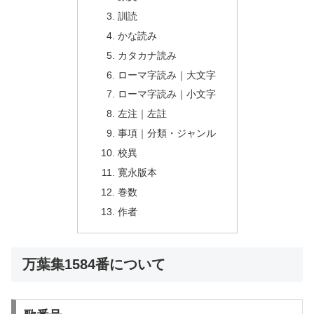
訓読
かな読み
カタカナ読み
ローマ字読み｜大文字
ローマ字読み｜小文字
左注｜左註
事項｜分類・ジャンル
校異
寛永版本
巻数
作者
万葉集1584番について