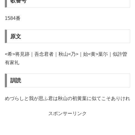
歌番号
1584番
原文
<希>将見跡｜吾念君者｜秋山<乃>｜始<黄>葉尓｜似許曽
有家礼
訓読
めづらしと我が思ふ君は秋山の初黄葉に似てこそありけれ
スポンサーリンク